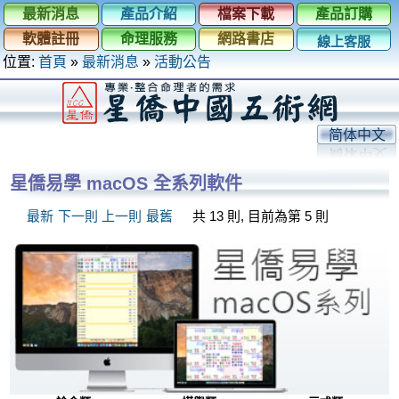
最新消息
產品介紹
檔案下載
產品訂購
軟體註冊
命理服務
網路書店
線上客服
位置:
首頁
»
最新消息
»
活動公告
简体中文
星僑易學 macOS 全系列軟件
最新
下一則
上一則
最舊
共 13 則, 目前為第 5 則