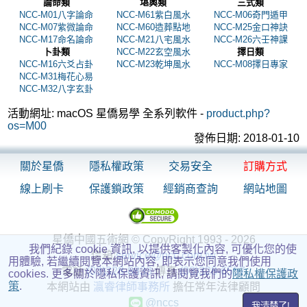
論命類
堪輿類
三式類
NCC-M01八字論命
NCC-M61紫白風水
NCC-M06奇門遁甲
NCC-M07紫微論命
NCC-M60造葬點地
NCC-M25金口神訣
NCC-M17命名論命
NCC-M21八宅風水
NCC-M26六壬神課
卜卦類
NCC-M22玄空風水
擇日類
NCC-M16六爻占卦
NCC-M23乾坤風水
NCC-M08擇日專家
NCC-M31梅花心易
NCC-M32八字玄卦
活動網址: macOS 星僑易學 全系列軟件 -
product.php?
os=M00
發佈日期: 2018-01-10
關於星僑
隱私權政策
交易安全
訂購方式
線上刷卡
保護鎖政策
經銷商查詢
網站地圖
星僑中國五術網 © CopyRight 1993 - 2026
我們紀錄 cookie 資訊, 以提供客製化內容, 可優化您的使
信箱:
service@ncc.com.tw
用體驗, 若繼續閱覽本網站內容, 即表示您同意我們使用
電話:
(03)328-8833
傳真:
(03)328-6557
cookies. 更多關於隱私保護資訊, 請閱覽我們的
隱私權保護政
策
.
本網站由
瀛睿律師事務所
擔任常年法律顧問
@nccs
我清楚了!