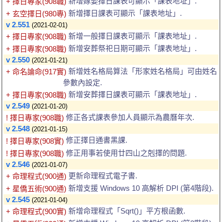
新增嫁娶擇日課表可顯示「課表地址」.
+ 擇日專家(908職)
新增擇日課表可顯示「課表地址」.
+ 玄空擇日(980專)
v 2.551
(2021-02-01)
新增一般擇日課表可顯示「課表地址」.
+ 擇日專家(908職)
新增安葬祭祀日期可顯示「課表地址」.
+ 擇日專家(908職)
v 2.550
(2021-01-21)
新增姓名格局算法「形家姓名格局」可由姓名
+ 命名論命(917實)
參數內設定.
新增安葬擇日課表可顯示「課表地址」.
+ 擇日專家(908職)
v 2.549
(2021-01-20)
修正各式課表參加人員顯示為農曆年次.
! 擇日專家(908職)
v 2.548
(2021-01-15)
修正擇日通書黑課.
! 擇日專家(908實)
修正用事若使用廿四山之剋擇的問題.
! 擇日專家(908職)
v 2.546
(2021-01-07)
更新命理程式電子書.
+ 命理程式(900通)
新增支援 Windows 10 高解析 DPI (第4階段).
+ 星僑五術(900通)
v 2.545
(2021-01-04)
新增命理程式「Sqrt()」平方根函數.
+ 命理程式(900實)