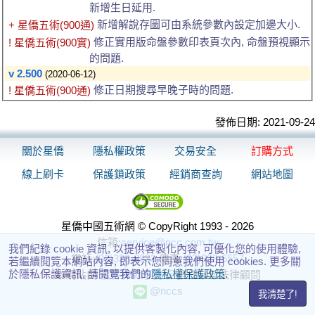
新增生日延用.
新增解說存圖可由系統參數內設定加邊大小.
+ 星僑五術(900通)
修正實用版命盤參數印表頁次內, 命盤預視顯示
! 星僑五術(900實)
的問題.
v 2.500
(2020-06-12)
修正日期搜尋早晚子時的問題.
! 星僑五術(900通)
發佈日期: 2021-09-24
關於星僑
隱私權政策
交易安全
訂購方式
線上刷卡
保護鎖政策
經銷商查詢
網站地圖
星僑中國五術網 © CopyRight 1993 - 2026
信箱:
service@ncc.com.tw
我們紀錄 cookie 資訊, 以提供客製化內容, 可優化您的使用體驗,
電話:
(03)328-8833
傳真:
(03)328-6557
若繼續閱覽本網站內容, 即表示您同意我們使用 cookies. 更多關
於隱私保護資訊, 請閱覽我們的
隱私權保護政策
.
本網站由
瀛睿律師事務所
擔任常年法律顧問
@nccs
我清楚了!