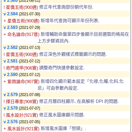
v 2.585
(2021-08-11)
修正年代查詢部份朝代年份.
! 星僑五術(900通)
v 2.584
(2021-07-30)
新增年代查詢可顯示年份列表.
+ 星僑五術(900通)
v 2.583
(2021-07-29)
新增輔助命盤第四步後顯示目前選取的格局在
+ 命名論命(917普)
上方步驟資訊內.
v 2.582
(2021-07-13)
修正深色外觀樣式標籤顯示的問題.
! 星僑五術(900通)
v 2.581
(2021-07-12)
調整奇門快速參數設定.
! 奇門遁甲(906實)
v 2.580
(2021-07-12)
新增四化顯示範本設定「化祿,化權,化科,化
+ 紫微論命(907實)
忌」可由參數內設定.
v 2.579
(2021-07-08)
修正月曆四柱顯示, 在高解析 DPI 的問題.
! 擇日專家(908實)
v 2.578
(2021-07-07)
修正風水圖庫顯示問題.
! 風水設計(921實)
v 2.576
(2021-07-05)
新增風水圖庫「巒頭」.
+ 風水設計(921實)