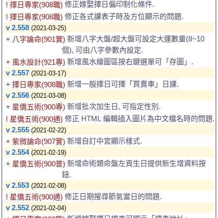
修正嫁娶擇日偏印制化條件.
! 擇日專家(908職)
修正各式課表子時及方位顯示的問題.
! 擇日專家(908職)
v 2.558
(2021-03-25)
新增八字大盤/超大盤可設定大運數量(8~10
+ 八字論命(901實)
個), 可由八字參數內設定.
新增風水繪圖區按右鍵選單可「存圖」.
+ 風水設計(921專)
v 2.557
(2021-03-17)
新增一般擇日可擇「買賣車」日課.
+ 擇日專家(908職)
v 2.556
(2021-03-08)
新增批次加生日, 可指定性別.
+ 星僑五術(900專)
修正 HTML 編輯插入圖片為中文檔名時的問題.
! 星僑五術(900通)
v 2.555
(2021-02-22)
新增自訂中宮顯示樣式.
+ 紫微論命(907實)
v 2.554
(2021-02-19)
新增命術類命盤左頁生日提供新生增資料按
+ 星僑五術(900普)
鈕.
v 2.553
(2021-02-08)
修正日期搜尋節氣當日的問題.
! 星僑五術(900通)
v 2.552
(2021-02-04)