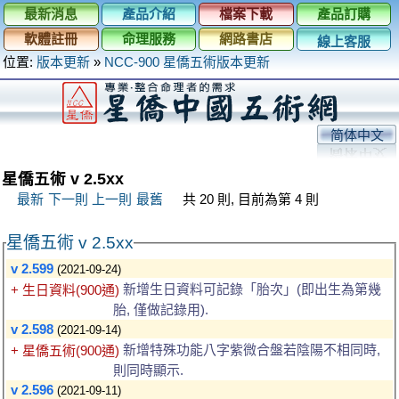
最新消息
產品介紹
檔案下載
產品訂購
軟體註冊
命理服務
網路書店
線上客服
位置:
版本更新
»
NCC-900 星僑五術版本更新
简体中文
星僑五術 v 2.5xx
最新
下一則
上一則
最舊
共 20 則, 目前為第 4 則
星僑五術 v 2.5xx
v 2.599
(2021-09-24)
新增生日資料可記錄「胎次」(即出生為第幾
+ 生日資料(900通)
胎, 僅做記錄用).
v 2.598
(2021-09-14)
新增特殊功能八字紫微合盤若陰陽不相同時,
+ 星僑五術(900通)
則同時顯示.
v 2.596
(2021-09-11)