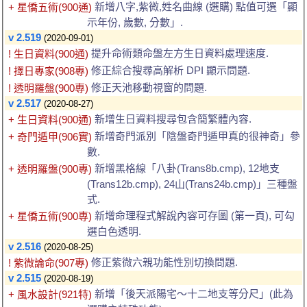
新增八字,紫微,姓名曲線 (選購) 點值可選「顯
+ 星僑五術(900通)
示年份, 歲數, 分數」.
v 2.519
(2020-09-01)
提升命術類命盤左方生日資料處理速度.
! 生日資料(900通)
修正綜合搜尋高解析 DPI 顯示問題.
! 擇日專家(908專)
修正天池移動視窗的問題.
! 透明羅盤(900專)
v 2.517
(2020-08-27)
新增生日資料搜尋包含簡繁體內容.
+ 生日資料(900通)
新增奇門派別「陰盤奇門遁甲真的很神奇」參
+ 奇門遁甲(906實)
數.
新增黑格線「八卦(Trans8b.cmp), 12地支
+ 透明羅盤(900專)
(Trans12b.cmp), 24山(Trans24b.cmp)」三種盤
式.
新增命理程式解說內容可存圖 (第一頁), 可勾
+ 星僑五術(900專)
選白色透明.
v 2.516
(2020-08-25)
修正紫微六親功能性別切換問題.
! 紫微論命(907專)
v 2.515
(2020-08-19)
新增「後天派陽宅～十二地支等分尺」(此為
+ 風水設計(921特)