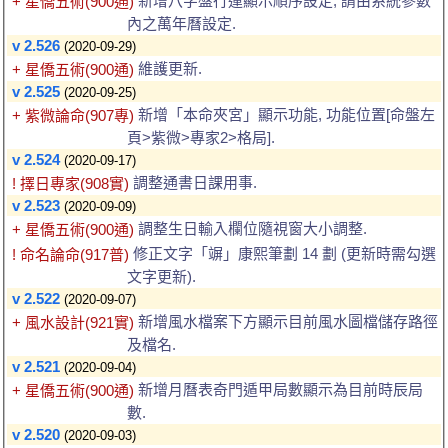
新增八字盤行運顯示順序設定, 請由系統參數
+ 星僑五術(900通)
內之萬年曆設定.
v 2.526
(2020-09-29)
維護更新.
+ 星僑五術(900通)
v 2.525
(2020-09-25)
新增「本命夾宮」顯示功能, 功能位置[命盤左
+ 紫微論命(907專)
頁>紫微>專家2>格局].
v 2.524
(2020-09-17)
調整通書日課用事.
! 擇日專家(908實)
v 2.523
(2020-09-09)
調整生日輸入欄位隨視窗大小調整.
+ 星僑五術(900通)
修正文字「竮」康熙筆劃 14 劃 (更新時需勾選
! 命名論命(917普)
文字更新).
v 2.522
(2020-09-07)
新增風水檔案下方顯示目前風水圖檔儲存路徑
+ 風水設計(921實)
及檔名.
v 2.521
(2020-09-04)
新增月曆表奇門遁甲局數顯示為目前時辰局
+ 星僑五術(900通)
數.
v 2.520
(2020-09-03)