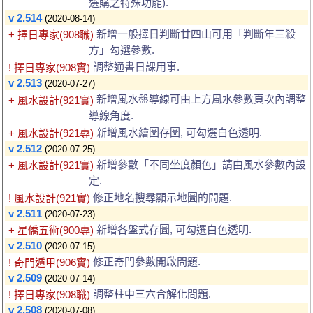
選購之特殊功能).
v 2.514
(2020-08-14)
新增一般擇日判斷廿四山可用「判斷年三殺
+ 擇日專家(908職)
方」勾選參數.
調整通書日課用事.
! 擇日專家(908實)
v 2.513
(2020-07-27)
新增風水盤導線可由上方風水參數頁次內調整
+ 風水設計(921實)
導線角度.
新增風水繪圖存圖, 可勾選白色透明.
+ 風水設計(921專)
v 2.512
(2020-07-25)
新增參數「不同坐度顏色」請由風水參數內設
+ 風水設計(921實)
定.
修正地名搜尋顯示地圖的問題.
! 風水設計(921實)
v 2.511
(2020-07-23)
新增各盤式存圖, 可勾選白色透明.
+ 星僑五術(900專)
v 2.510
(2020-07-15)
修正奇門參數開啟問題.
! 奇門遁甲(906實)
v 2.509
(2020-07-14)
調整柱中三六合解化問題.
! 擇日專家(908職)
v 2.508
(2020-07-08)