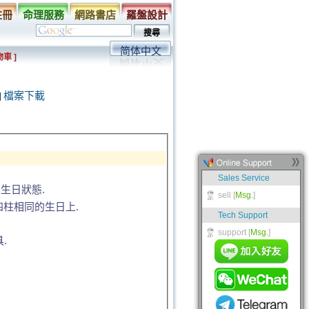
註冊
命理服務
網路書店
羅盤設計
简体中文
車 ]
檔案下載
生日狀態.
四柱相同的生日上.
.