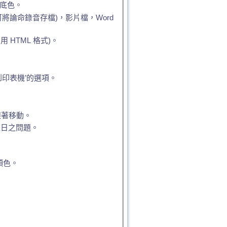
,底色。
將論命錄音存檔)，影片檔，Word
 HTML 格式)。
印表機’的選項。
跟著移動。
生日之問題。
顏色。