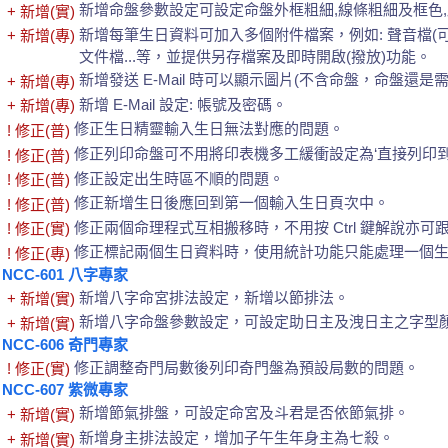
新增命盤參數設定可設定命盤外框粗細,線條粗細及框色
+ 新增(實)
新增每筆生日資料可加入多個附件檔案，例如: 聲音檔(可
+ 新增(專)
文件檔...等，並提供另存檔案及即時開啟(撥放)功能。
新增發送 E-Mail 時可以顯示圖片(不含命盤，命盤還是需用
+ 新增(專)
新增 E-Mail 設定: 帳號及密碼。
+ 新增(專)
修正生日精靈輸入生日無法對應的問題。
! 修正(普)
修正列印命盤可不用將印表機多工緩衝設定為‘直接列印到
! 修正(普)
修正設定出生時區不順的問題。
! 修正(普)
修正新增生日後應回到第一個輸入生日頁次中。
! 修正(普)
修正兩個命理程式互相搬移時，不用按 Ctrl 鍵解說亦可
! 修正(實)
修正標記兩個生日資料時，使用統計功能只能處理一個
! 修正(專)
NCC-601 八字專家
新增八字命宮排法設定，新增以節排法。
+ 新增(實)
新增八字命盤參數設定，可設定助日主及洩日主之字型
+ 新增(實)
NCC-606 奇門專家
修正調整奇門局數後列印奇門盤為預設局數的問題。
! 修正(實)
NCC-607 紫微專家
新增節氣排盤，可設定命宮及斗君是否依節氣排。
+ 新增(實)
新增身主排法設定，增加子午生年身主為七殺。
+ 新增(實)