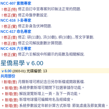
NCC-607 紫微專家
修正自訂中宮專案列印無法正常的問題.
! 修正(特)
修正命盤參數設定.
! 修正(實)
NCC-616 卜卦專家
修正卦身及伏神問題.
! 修正(實)
NCC-617 命名專家
修正: 研(11劃), 汧(10劃), 枅(10劃)...等文字筆劃.
! 修正(普)
修正公司解說劃數計算問題.
! 修正(普)
NCC-626 六壬專家
修正六壬解說中所顯示的局數及相關解說.
! 修正(實)
星僑易學 v 6.00
v 6.00
光碟編號: 13
(2003-01)
共用部份
月曆新增可將記念日另存新檔或開啟舊檔.
! 新增(普)
系統參數新增可關閉下拉選單儲存功能。
+ 新增(普)
解說瀏覽新增上一頁，及下一頁功能。
+ 新增(普)
新增地球儀可編輯地名及經緯度。
+ 新增(普)
系統參數設定年齡計算方式新增: 節氣虛歲及節氣實歲
+ 新增(普)