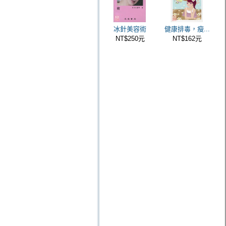
冰針美容術
健康排毒，瘦...
NT$250元
NT$162元