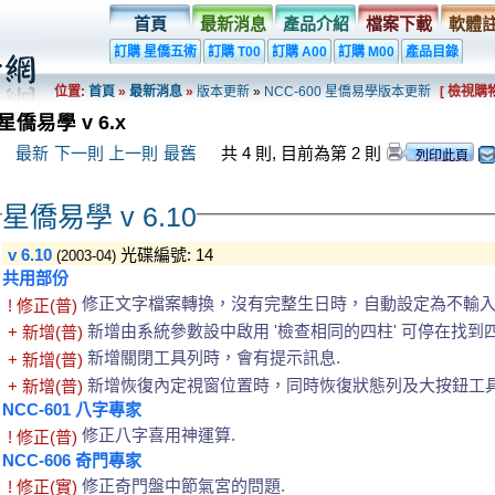
首頁
最新消息
產品介紹
檔案下載
軟體
訂購 星僑五術
訂購 T00
訂購 A00
訂購 M00
產品目錄
位置:
首頁
»
最新消息
»
版本更新
»
NCC-600 星僑易學版本更新
[ 檢視購物
星僑易學 v 6.x
最新
下一則
上一則
最舊
共 4 則, 目前為第 2 則
星僑易學 v 6.10
v 6.10
光碟編號: 14
(2003-04)
共用部份
修正文字檔案轉換，沒有完整生日時，自動設定為不輸入
! 修正(普)
新增由系統參數設中啟用 '檢查相同的四柱' 可停在找到
+ 新增(普)
新增關閉工具列時，會有提示訊息.
+ 新增(普)
新增恢復內定視窗位置時，同時恢復狀態列及大按鈕工具
+ 新增(普)
NCC-601 八字專家
修正八字喜用神運算.
! 修正(普)
NCC-606 奇門專家
修正奇門盤中節氣宮的問題.
! 修正(實)