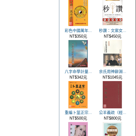
彩色中國萬年...
秒讚：文案女...
NT$350元
NT$450元
八字命學計量...
余氏用神辭淵...
NT$342元
NT$1045元
重編卜筮正宗...
公羊義疏（經...
NT$500元
NT$800元