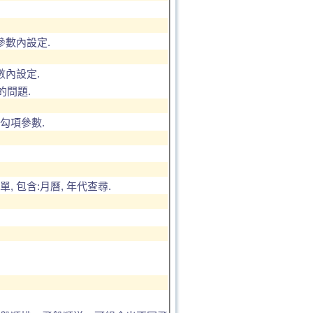
參數內設定.
數內設定.
問題.
勾項參數.
包含:月曆, 年代查尋.