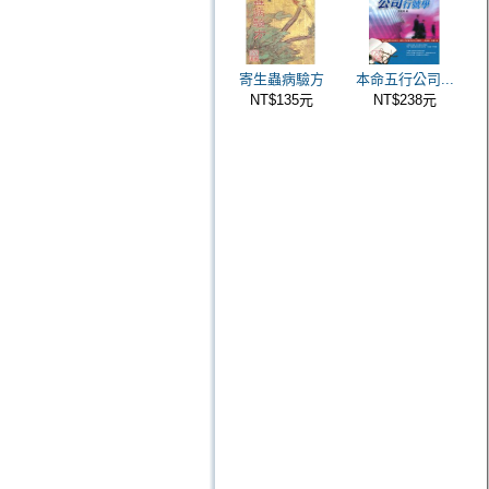
寄生蟲病驗方
本命五行公司...
NT$135元
NT$238元