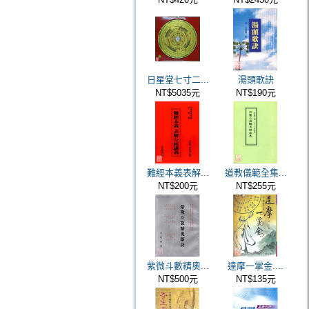
日星堂七寸二...
湯頭歌訣
NT$5035元
NT$190元
難經本義表解...
道教儀範全集...
NT$200元
NT$255元
紫微斗數精奧...
達摩一掌金....
NT$500元
NT$135元