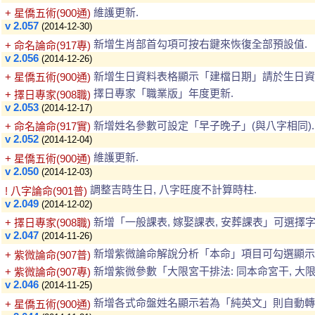
維護更新.
+ 星僑五術(900通)
v 2.057
(2014-12-30)
新增生肖部首勾項可按右鍵來恢復全部預設值.
+ 命名論命(917專)
v 2.056
(2014-12-26)
新增生日資料表格顯示「建檔日期」請於生日資
+ 星僑五術(900通)
擇日專家「職業版」年度更新.
+ 擇日專家(908職)
v 2.053
(2014-12-17)
新增姓名參數可設定「早子晚子」(與八字相同).
+ 命名論命(917實)
v 2.052
(2014-12-04)
維護更新.
+ 星僑五術(900通)
v 2.050
(2014-12-03)
調整吉時生日, 八字旺度不計算時柱.
! 八字論命(901普)
v 2.049
(2014-12-02)
新增「一般課表, 嫁娶課表, 安葬課表」可選擇字體
+ 擇日專家(908職)
v 2.047
(2014-11-26)
新增紫微論命解說分析「本命」項目可勾選顯示
+ 紫微論命(907普)
新增紫微參數「大限宮干排法: 同本命宮干, 大
+ 紫微論命(907專)
v 2.046
(2014-11-25)
新增各式命盤姓名顯示若為「純英文」則自動轉 9
+ 星僑五術(900通)