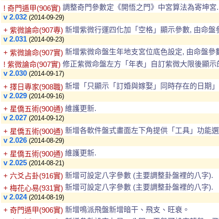
調整奇門參數定《開悟之門》中宮算法為寄坤宮.
! 奇門遁甲(906實)
v 2.032
(2014-09-29)
新增紫微行運四化加「空格」顯示參數, 由命盤
+ 紫微論命(907專)
v 2.031
(2014-09-23)
新增紫微命盤生年地支宮位底色設定, 由命盤參
+ 紫微論命(907實)
修正紫微命盤左方「年表」自訂紫微大限後顯示的
! 紫微論命(907實)
v 2.030
(2014-09-17)
新增「只顯示「訂婚與嫁娶」同時存在的日期」
+ 擇日專家(908職)
v 2.029
(2014-09-16)
維護更新.
+ 星僑五術(900通)
v 2.027
(2014-09-12)
新增各軟件盤式畫面左下角提供「工具」功能選單, 
+ 星僑五術(900通)
v 2.026
(2014-08-29)
維護更新.
+ 星僑五術(900通)
v 2.025
(2014-08-21)
新增可設定八字參數 (主要調整卦盤裡的八字).
+ 六爻占卦(916實)
新增可設定八字參數 (主要調整卦盤裡的八字).
+ 梅花心易(931實)
v 2.024
(2014-08-19)
新增鳴派飛盤新增暗干、飛支、旺衰。
+ 奇門遁甲(906實)