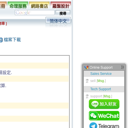
註冊
命理服務
網路書店
羅盤設計
简体中文
車 ]
檔案下載
曆設定.
算.