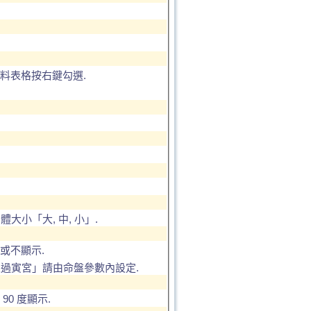
料表格按右鍵勾選.
大小「大, 中, 小」.
或不顯示.
限過寅宮」請由命盤參數內設定.
0 度顯示.