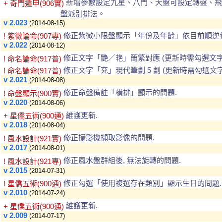
新增參數設定九星、八門、天盤可設定轉盤、飛
+ 奇門遁甲(906實)
盤派別排法。
v 2.023
(2014-08-15)
修正紫微小限盤顯示「年份及年齡」依目前順逆
! 紫微論命(907專)
v 2.022
(2014-08-12)
修正文字「艷／艳」簡繁對應 (更新時需勾選文字
! 命名論命(917普)
修正文字「充」現代筆劃 5 劃 (更新時需勾選文字
! 命名論命(917普)
v 2.021
(2014-08-08)
修正命盤備註「橫排」顯示的問題.
! 命盤顯示(900實)
v 2.020
(2014-08-06)
維護更新.
+ 星僑五術(900通)
v 2.018
(2014-08-04)
修正攝影機擷取影像的問題.
! 風水設計(921實)
v 2.017
(2014-08-01)
修正風水盤群組後, 無法旋轉的問題.
! 風水設計(921專)
v 2.015
(2014-07-31)
修正勾選「使用複選存在類別」顯示生日的問題.
! 星僑五術(900通)
v 2.010
(2014-07-24)
維護更新.
+ 星僑五術(900通)
v 2.009
(2014-07-17)