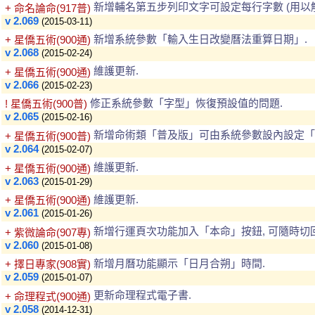
新增輔名第五步列印文字可設定每行字數 (用以
+ 命名論命(917普)
v 2.069
(2015-03-11)
新增系統參數「輸入生日改變曆法重算日期」.
+ 星僑五術(900通)
v 2.068
(2015-02-24)
維護更新.
+ 星僑五術(900通)
v 2.066
(2015-02-23)
修正系統參數「字型」恢復預設值的問題.
! 星僑五術(900普)
v 2.065
(2015-02-16)
新增命術類「普及版」可由系統參數設內設定「
+ 星僑五術(900普)
v 2.064
(2015-02-07)
維護更新.
+ 星僑五術(900通)
v 2.063
(2015-01-29)
維護更新.
+ 星僑五術(900通)
v 2.061
(2015-01-26)
新增行運頁次功能加入「本命」按鈕, 可隨時切
+ 紫微論命(907專)
v 2.060
(2015-01-08)
新增月曆功能顯示「日月合朔」時間.
+ 擇日專家(908實)
v 2.059
(2015-01-07)
更新命理程式電子書.
+ 命理程式(900通)
v 2.058
(2014-12-31)