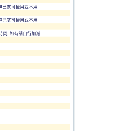
申巳亥可權用或不用.
申巳亥可權用或不用.
間, 如有請自行加減.