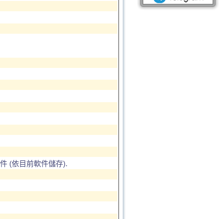
(依目前軟件儲存).