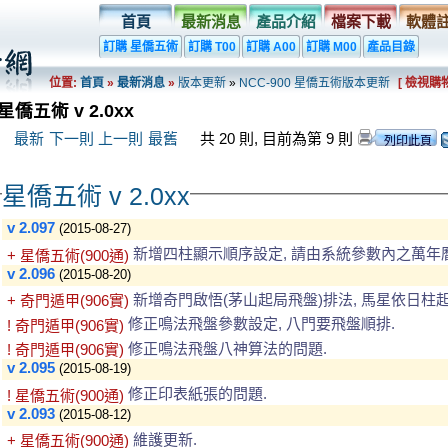
首頁
最新消息
產品介紹
檔案下載
軟體
訂購 星僑五術
訂購 T00
訂購 A00
訂購 M00
產品目錄
位置:
首頁
»
最新消息
»
版本更新
»
NCC-900 星僑五術版本更新
[ 檢視購物
星僑五術 v 2.0xx
最新
下一則
上一則
最舊
共 20 則, 目前為第 9 則
星僑五術 v 2.0xx
v 2.097
(2015-08-27)
新增四柱顯示順序設定, 請由系統參數內之萬年
+ 星僑五術(900通)
v 2.096
(2015-08-20)
新增奇門啟悟(茅山起局飛盤)排法, 馬星依日柱起
+ 奇門遁甲(906實)
修正鳴法飛盤參數設定, 八門要飛盤順排.
! 奇門遁甲(906實)
修正鳴法飛盤八神算法的問題.
! 奇門遁甲(906實)
v 2.095
(2015-08-19)
修正印表紙張的問題.
! 星僑五術(900通)
v 2.093
(2015-08-12)
維護更新.
+ 星僑五術(900通)