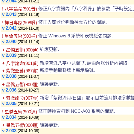
v 2.044
(2014-11-21)
修正八字資訊內「八字秤骨」依參數「子時設定」
! 八字論命(901普)
v 2.043
(2014-11-19)
修正入廟登位判斷神桌方位的問題.
! 擇日專家(908職)
v 2.042
(2014-11-18)
修正 Windows 8 系統印表機紙張問題.
! 星僑五術(900通)
v 2.040
(2014-11-14)
維護更新.
+ 星僑五術(900通)
v 2.039
(2014-11-11)
新增盲派八字小兒關煞, 請由解說分析內選取.
+ 八字論命(901普)
新增手動取卦牌上顯示編號.
+ 紫微聖卦(967實)
v 2.038
(2014-11-07)
維護更新.
+ 星僑五術(900通)
v 2.036
(2014-10-27)
新增「紫微流月/日盤」顯示目前流月排法參數提
+ 紫微論命(907專)
v 2.035
(2014-10-21)
修正轉換資料到 NCC-A00 系列的問題.
! 星僑五術(900通)
v 2.034
(2014-10-09)
維護更新.
+ 星僑五術(900通)
v 2.033
(2014-10-08)