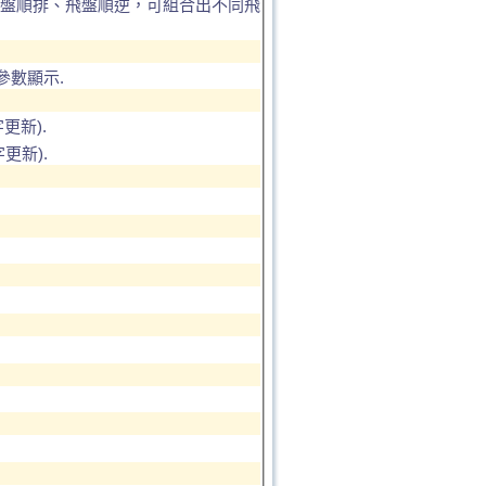
盤順排、飛盤順逆，可組合出不同飛
參數顯示.
更新).
更新).