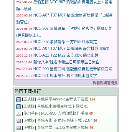
星僑五術 NCC-907 紫微論命實用版以上，設定
2026-06-30
顯示納音...
NCC-A07 T07 M07 紫微論命 新增選購「占驗引
2026-05-26
動宮位」...
NCC-907 紫微論命 「占驗引動宮位」選購功能
2026-05-26
(專業版以上)...
NCC-907 紫微論命 三方四正紅線設定
2026-03-05
NCC-A07 T07 M07 紫微論命 設定排盤用節氣
2026-02-06
NCC-A22 T22 M22 玄空風水 隨坐山轉
2025-12-24
新增八字/姓名命盤生日可顯示生日紫白
2025-11-26
NCC-900 星僑五術 舊版無法自動更新解決方法...
2025-11-19
NCC-921 風水設計 看不到風水盤文字
2025-10-31
觀看問與答摘要
熱門下載排行
[
正式版
]
星僑易學Android主程式下載檔
124
[
正式版
]
星僑風水羅盤主程式下載檔
81
[
使用手冊
]
NCC-950 吉祥印鑑操作手冊
65
[
正式版
]
星僑五術 正式版-高速下載 v2.87
56
[
正式版
]
星僑易學macOS主程式下載檔
56