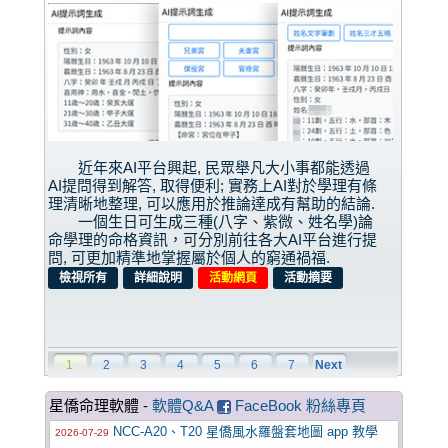
近年來AI平台興起, 民眾舉凡大小事都能透過
AI提問得到解答, 取得便利; 實務上AI對於學理有條
理清晰地整理, 可以應用於推論達成有幫助的結論.
一個生日可生成三種(八字、紫微、姓名學)論
命學理的命格資訊，可分別前往各大AI平台進行提
問, 可更加精準地掌握屬於個人的窮通禍福.
檢視所有
詳細說明
活動網頁
活動摘要
1
2
3
4
5
6
7
Next
星僑命理軟體 -
軟體Q&A
FaceBook 粉絲專頁
NCC-A20、T20 星僑風水羅盤套地圖 app 教學
2026-07-29