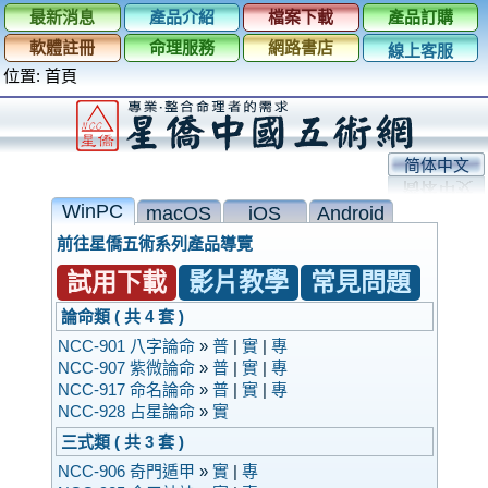
最新消息
產品介紹
檔案下載
產品訂購
軟體註冊
命理服務
網路書店
線上客服
位置:
首頁
简体中文
WinPC
macOS
iOS
Android
前往星僑五術系列產品導覽
試用下載
影片教學
常見問題
論命類 ( 共 4 套 )
NCC-901 八字論命
»
普
|
實
|
專
NCC-907 紫微論命
»
普
|
實
|
專
NCC-917 命名論命
»
普
|
實
|
專
NCC-928 占星論命
»
實
三式類 ( 共 3 套 )
NCC-906 奇門遁甲
»
實
|
專