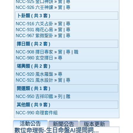
NCC-925 金口神訣
»
實
|
專
NCC-926 六壬神課
»
實
|
專
卜卦類 ( 共 3 套 )
NCC-916 六爻占卦
»
實
|
專
NCC-931 梅花心易
»
實
|
專
NCC-967 紫微聖卦
»
實
|
專
擇日類 ( 共 2 套 )
NCC-908 擇日專家
»
實
|
專
|
職
NCC-980 玄空擇日
»
專
堪輿類 ( 共 2 套 )
NCC-920 風水羅盤
»
專
NCC-921 風水設計
»
實
|
專
開運類 ( 共 1 套 )
NCC-950 吉祥印鑑
»
列
|
雕
其他類 ( 共 9 套 )
NCC-990 命理套件組
活動公告
新聞公告
版本更新
數位命理街-生日命盤AI提問詞...