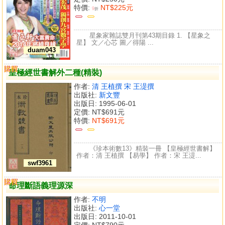
特價:
NT$225元
9
折
星象家雜誌雙月刊第43期目錄 1. 【星象之
星】 文／心芯 圖／得陽 ...
duam043
購買
比較
皇極經世書解外二種(精裝)
作者:
清 王植撰 宋 王湜撰
出版社:
新文豐
出版日: 1995-06-01
定價:
NT$691元
特價:
NT$691元
《珍本術數13》精裝一冊 【皇極經世書解】
作者：清 王植撰 【易學】 作者：宋 王湜...
swf3961
購買
比較
命理斷語義理源深
作者:
不明
出版社:
心一堂
出版日: 2011-10-01
定價:
NT$790元