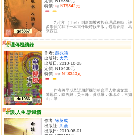
定價:
NT$380元
特價:
NT$342元
9
折
九七年（丁丑）到新加坡教授命理課程時，許
多學員問我下一本書什麼時候出版，包括香港、馬
來西亞...
gd5367
購買
比較
命理傳燈續錄
作者:
顏兆鴻
出版社:
大元
出版日: 2010-10-25
定價:
NT$400元
特價:
NT$340元
85
折
作者將早期及近期所採訪的命理人物盧文章．
陳冠仁．陳再興．吳玉峰．黃泓耀．張珍玲．言如
山．潘...
du1086
購買
比較
命談.人生.話風情
作者:
宋英成
出版社:
久鼎
出版日: 2010-08-01