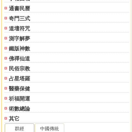
通書民曆
奇門三式
道壇符咒
測字解夢
鐵版神數
佛禪仙道
民俗宗教
占星塔羅
醫藥保健
祈福開運
術數總論
其它
群經
中國傳統