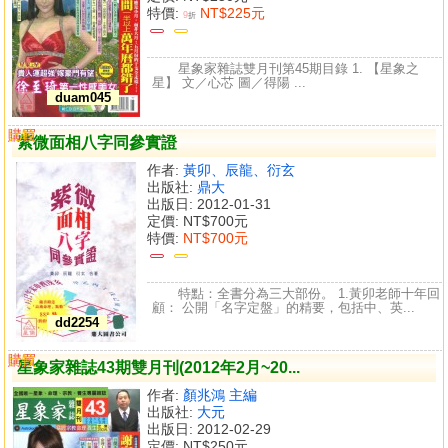
特價:
NT$225元
9
折
星象家雜誌雙月刊第45期目錄 1. 【星象之
星】 文／心芯 圖／得陽 ...
duam045
購買
比較
紫微面相八字同參實證
作者:
黃卯、辰龍、衍玄
出版社:
鼎大
出版日: 2012-01-31
定價:
NT$700元
特價:
NT$700元
特點：全書分為三大部份。 1.黃卯老師十年回
顧： 公開「名字定盤」的精要，包括中、英...
dd2254
購買
比較
星象家雜誌43期雙月刊(2012年2月~20...
作者:
顏兆鴻 主編
出版社:
大元
出版日: 2012-02-29
定價:
NT$250元