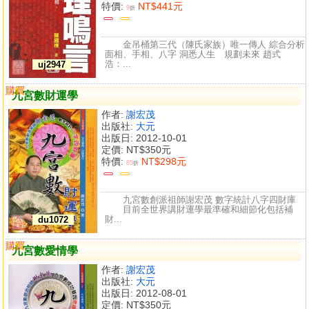
特價:
NT$441元
9
折
金吊桶第三代（陳氏家族）唯一傳人 綜合分析
面相、手相、八字 洞悉人生 規劃未來 趙式
浩：...
uj2947
購買
比較
九宮數財運學
作者:
謝宏茂
出版社:
大元
出版日: 2012-10-01
定價:
NT$350元
特價:
NT$298元
85
折
九宮數創派祖師謝宏茂 數字統計八字四財庫
目前全世界講財運學最準確和細節化包括補
財...
du1072
購買
比較
九宮數愛情學
作者:
謝宏茂
出版社:
大元
出版日: 2012-08-01
定價:
NT$350元