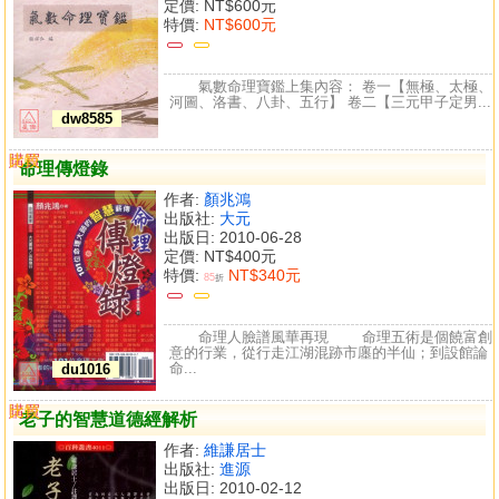
定價:
NT$600元
特價:
NT$600元
氣數命理寶鑑上集內容： 卷一【無極、太極、
河圖、洛書、八卦、五行】 卷二【三元甲子定男...
dw8585
購買
比較
命理傳燈錄
作者:
顏兆鴻
出版社:
大元
出版日: 2010-06-28
定價:
NT$400元
特價:
NT$340元
85
折
命理人臉譜風華再現 命理五術是個饒富創
意的行業，從行走江湖混跡市廛的半仙；到設館論
命...
du1016
購買
比較
老子的智慧道德經解析
作者:
維謙居士
出版社:
進源
出版日: 2010-02-12