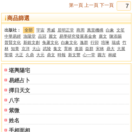
第一頁
上一頁
下一頁
商品篩選
出版社：
全部
宇宙
秀威
居明正堂
商周
萬里機構
白象
文笙
中華易經
漁陽堂
品冠
麗文
易學研究發展基金會
廣文
陳添賜
普賢文化
新銳文創
兔蘆文化
白象文化
逸群
行卯
培琳
瑞成
竹
林
知青
京洋
大山
武陵
集文
育林
進源
益群
宋林
鼎大
大展
聖環
大正
久鼎
大元
鼎文
時報
新文豐
心一堂
圓方
林縱
堪輿陽宅
易經占卜
擇日天文
八字
紫微
姓名
手相面相