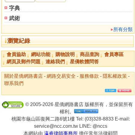
字典
武術
所有分類
瀏覽紀錄
會員協助
網站功能
購物說明
商品查詢
會員專區
網頁及郵件問題
連絡我們
星僑軟體問答
關於星僑網路書店
-
網路交易安全
-
服務條款
-
隱私權政策
-
聯系我們
© 2005-2026 星僑網路書店 版權所有，並保留所有
權利。
桃園市龜山區復興二路6號1樓 Tel: (03)328-8833 E-mail:
service@ncc.com.tw LINE:
@nccs
本網站由
瀛睿律師事務所
擔任常年法律顧問