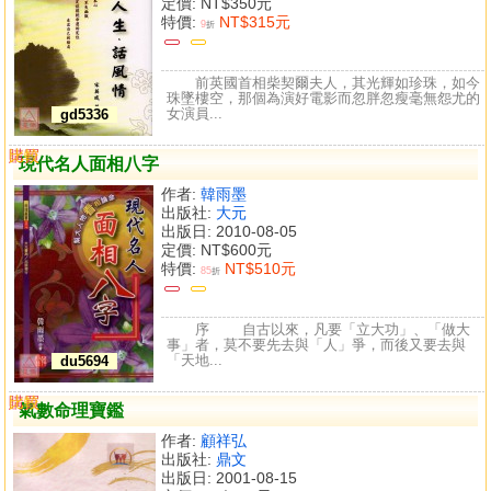
定價:
NT$350元
特價:
NT$315元
9
折
前英國首相柴契爾夫人，其光輝如珍珠，如今
珠墜樓空，那個為演好電影而忽胖忽瘦毫無怨尤的
女演員...
gd5336
購買
比較
現代名人面相八字
作者:
韓雨墨
出版社:
大元
出版日: 2010-08-05
定價:
NT$600元
特價:
NT$510元
85
折
序 自古以來，凡要「立大功」、「做大
事」者，莫不要先去與「人」爭，而後又要去與
「天地...
du5694
購買
比較
氣數命理寶鑑
作者:
顧祥弘
出版社:
鼎文
出版日: 2001-08-15