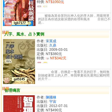
特價:
NT$1050元
被喻為算命算到出神入化的李大師，用最簡單
的語言為你述說最深澀的命理和風水 目前已不
易...
lgb7177
購買
比較
八字、風水、占卜實例
作者:
宋英成
出版社:
久鼎
出版日: 2009-03-01
定價:
NT$380元
特價:
NT$342元
9
折
命運，彷彿是一隻看不見的巨手，無時無
刻操縱著世上的人們，幸我華夏祖先運用記載時間
的天干...
gd5145
購買
比較
智理鳴言
作者:
陳國棟
出版社:
宇宙
出版日: 2012-07-31
定價:
NT$490元