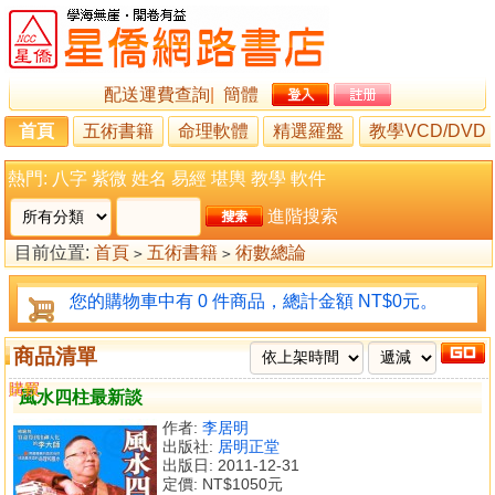
配送運費查詢
|
簡體
首頁
五術書籍
命理軟體
精選羅盤
教學VCD/DVD
熱門:
八字
紫微
姓名
易經
堪輿
教學
軟件
進階搜索
目前位置:
首頁
五術書籍
術數總論
>
>
您的購物車中有 0 件商品，總計金額 NT$0元。
商品清單
購買
比較
風水四柱最新談
作者:
李居明
出版社:
居明正堂
出版日: 2011-12-31
定價:
NT$1050元