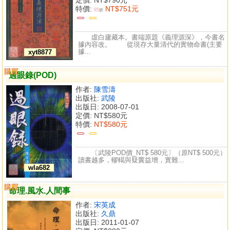
特價:
NT$751元
95
折
虛白廬藏本。書端原題《義理源深》，今書名
據內容改。 從現存大量清代的實物命書(主要
據...
xyt8877
購買
比較
過眼錄(POD)
作者:
陳雪濤
出版社:
武陵
出版日: 2008-07-01
定價:
NT$580元
特價:
NT$580元
〔武陵POD價_NT$ 580元〕（原NT$ 500元）
讀書越多，轇轕與疑竇益增，實難...
wla682
購買
比較
命理.風水.人間事
作者:
宋英成
出版社:
久鼎
出版日: 2011-01-07