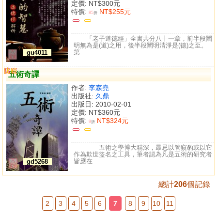
定價:
NT$300元
特價:
NT$255元
85
折
「老子道德經」全書共分八十一章，前半段闡
明無為是(道)之用，後半段闡明清淨是(德)之至。
第...
gu4011
購買
比較
五術奇譚
作者:
李森堯
出版社:
久鼎
出版日: 2010-02-01
定價:
NT$360元
特價:
NT$324元
9
折
五術之學博大精深，最忌以管窺豹或以它
作為欺世盜名之工具，筆者認為凡是五術的研究者
皆應在...
gd5268
總計
206
個記錄
2
3
4
5
6
7
8
9
10
11