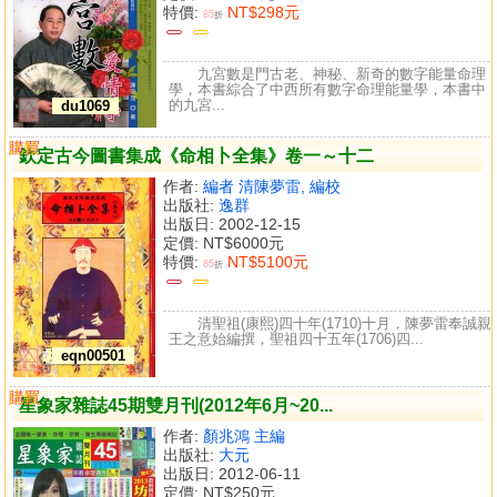
特價:
NT$298元
85
折
九宮數是門古老、神秘、新奇的數字能量命理
學，本書綜合了中西所有數字命理能量學，本書中
的九宮...
du1069
購買
比較
欽定古今圖書集成《命相卜全集》卷一～十二
作者:
編者 清陳夢雷, 編校
出版社:
逸群
出版日: 2002-12-15
定價:
NT$6000元
特價:
NT$5100元
85
折
清聖祖(康熙)四十年(1710)十月，陳夢雷奉誠親
王之意始編撰，聖祖四十五年(1706)四...
eqn00501
購買
比較
星象家雜誌45期雙月刊(2012年6月~20...
作者:
顏兆鴻 主編
出版社:
大元
出版日: 2012-06-11
定價:
NT$250元