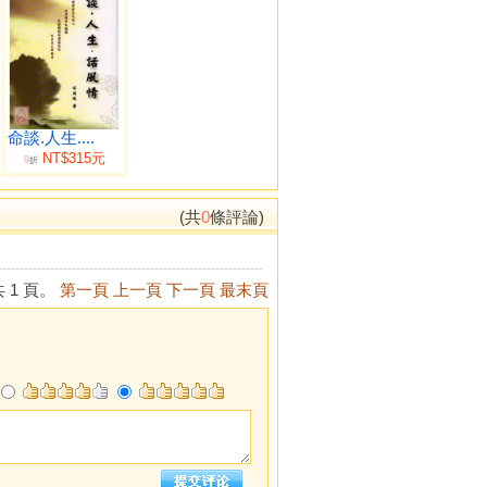
命談.人生....
NT$315元
9
折
(共
0
條評論)
 1 頁。
第一頁
上一頁
下一頁
最末頁