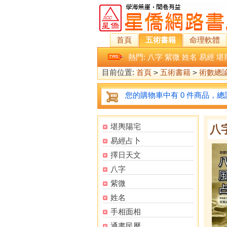
首頁
五術書籍
命理軟體
熱門:
八字
紫微
姓名
易經
堪
目前位置:
首頁
>
五術書籍
>
術數總
您的購物車中有 0 件商品，總計
堪輿陽宅
八
易經占卜
擇日天文
八字
紫微
姓名
手相面相
通書民曆