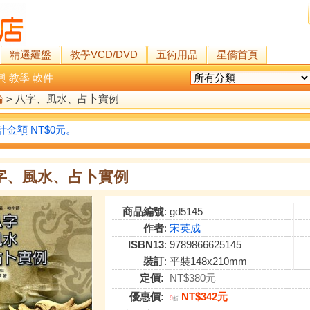
精選羅盤
教學VCD/DVD
五術用品
星僑首頁
輿
教學
軟件
論
>
八字、風水、占卜實例
金額 NT$0元。
字、風水、占卜實例
商品編號
: gd5145
作者
:
宋英成
ISBN13
: 9789866625145
裝訂
: 平裝148x210mm
定價:
NT$380元
優惠價:
NT$342元
9
折