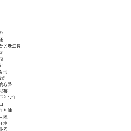
縣
俑
台的老道長
寺
塔
卦
有刑
命理
的心聲
程芸
下的少年
山
作神仙
大陸
洋場
花園