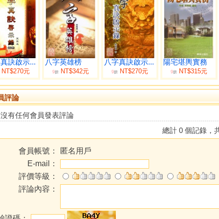
真訣啟示...
八字英雄榜
八字真訣啟示...
陽宅堪輿實務
NT$270元
NT$342元
NT$270元
NT$315元
9
9
9
折
折
折
員評論
前沒有任何會員發表評論
總計 0 個記錄，共
會員帳號：
匿名用戶
E-mail：
評價等級：
評論內容：
驗證碼：