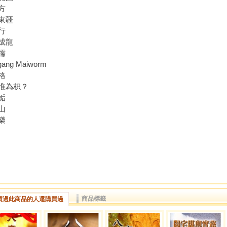
方
東疆
行
成龍
儒
gang Maiworm
格
淮為枳？
姤
山
樂
商品標籤
買過此商品的人還購買過