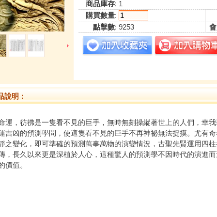
商品庫存
: 1
購買數量
:
點擊數
: 9253
會
品說明：
，彷彿是一隻看不見的巨手，無時無刻操縱著世上的人們，幸我
運吉凶的預測學問，使這隻看不見的巨手不再神祕無法捉摸。尤有奇
靜之變化，即可準確的預測萬事萬物的演變情況，古聖先賢運用四柱
傳，長久以來更是深植於人心，這種驚人的預測學不因時代的演進而
的價值。