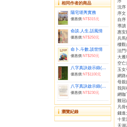
序
相同作者的商品
沈序
陽宅堪輿實務
序文
優惠價:
NT$315元
自序
導讀
命談.人生.話風情
惠安
優惠價:
NT$250元
兵馬
樓觀
命卜.斗數.談世情
法門
優惠價:
NT$250元
大雁
空亡
八字真訣啟示錄(風集)〔二手〕
玉女
優惠價:
NT$1100元
網路
母親
八字真訣啟示錄(火集)
我與
優惠價:
NT$230元
網咖
雞冠
凡骨
瀏覽紀錄
錢進
十里
天湖