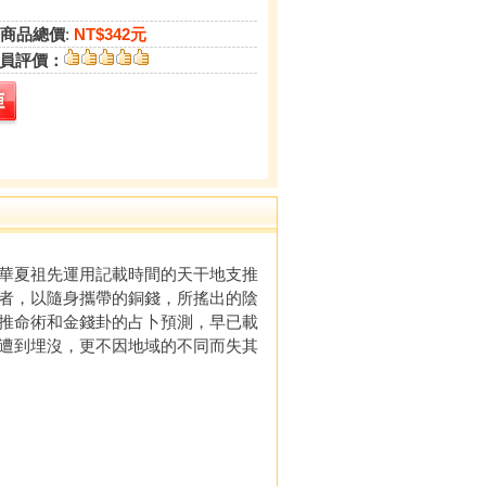
商品總價
:
NT$342元
員評價：
華夏祖先運用記載時間的天干地支推
者，以隨身攜帶的銅錢，所搖出的陰
推命術和金錢卦的占卜預測，早已載
遭到埋沒，更不因地域的不同而失其