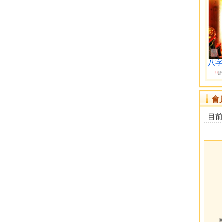
八字
9
折
會
目