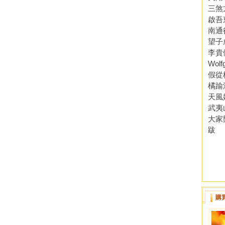
三煞
啟吾
南通
望子
李貴
Wolf
假從
橘踰
天風
武夷
大家
跋
購