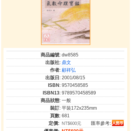
商品編號
: dw8585
出版社
:
鼎文
作者
:
顧祥弘
出版日
: 2001/08/15
ISBN
: 9570458585
ISBN13
: 9789570458589
商品狀態
: 一般
裝訂
: 平裝172x235mm
頁數
: 681
定價:
NT$600元
匯率參考: