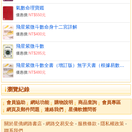
氣數命理寶鑑
優惠價:
NT$550元
飛星紫微斗數命身十二宮詳解
優惠價:
NT$400元
飛星紫微斗數
優惠價:
NT$285元
飛星紫微斗數全書（增訂版）無字天書（根據易數觀察天下國家之治亂興衰）合集
優惠價:
NT$480元
瀏覽紀錄
會員協助
網站功能
購物說明
商品查詢
會員專區
網頁及郵件問題
連絡我們
星僑軟體問答
關於星僑網路書店
-
網路交易安全
-
服務條款
-
隱私權政策
-
聯系我們