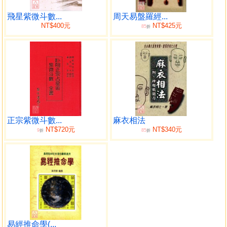
飛星紫微斗數...
周天易盤羅經...
NT$400元
NT$425元
85
折
正宗紫微斗數...
麻衣相法
NT$720元
NT$340元
9
85
折
折
易經推命學(...