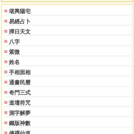
堪輿陽宅
易經占卜
擇日天文
八字
紫微
姓名
手相面相
通書民曆
奇門三式
道壇符咒
測字解夢
鐵版神數
佛禪仙道