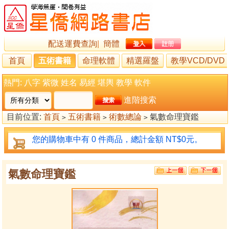
配送運費查詢
|
簡體
首頁
五術書籍
命理軟體
精選羅盤
教學VCD/DVD
熱門:
八字
紫微
姓名
易經
堪輿
教學
軟件
進階搜索
目前位置:
首頁
五術書籍
術數總論
氣數命理寶鑑
>
>
>
您的購物車中有 0 件商品，總計金額 NT$0元。
氣數命理寶鑑