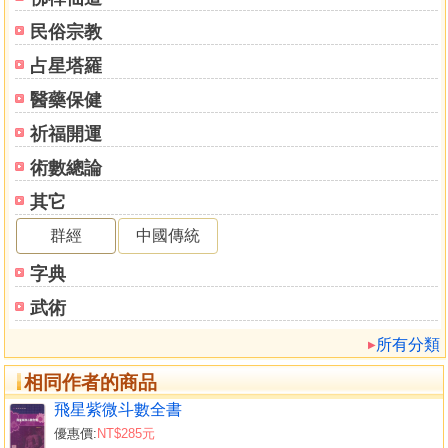
民俗宗教
占星塔羅
醫藥保健
祈福開運
術數總論
其它
群經
中國傳統
字典
武術
所有分類
相同作者的商品
飛星紫微斗數全書
優惠價:
NT$285元