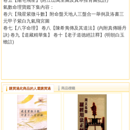
卷五【陽宅飛星】(附江山萬里圖及真本推背圖批註)
氣數命理寶鑑下集內容：
卷六【飛星紫微斗數】附命盤天地人三盤合一舉例及洛書三
元甲子紫白九氣飛宮圖
卷七【八字命理】 卷八【陳希夷傳及其道法】(內附真傳睡丹
訣) 卷九【道藏精華集】 卷十【老子道德經註釋】(明朝白玉
蟾註)
商品標籤
購買過此商品的人還購買過