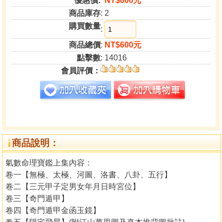
優惠價:
NT$600元
商品庫存
: 2
購買數量
:
商品總價
:
NT$600元
點擊數
: 14016
會員評價：
商品說明：
氣數命理寶鑑上集內容：
卷一【無極、太極、河圖、洛書、八卦、五行】
卷二【三元甲子定男女年月日時宮位】
卷三【奇門遁甲】
卷四【奇門遁甲金函玉鏡】