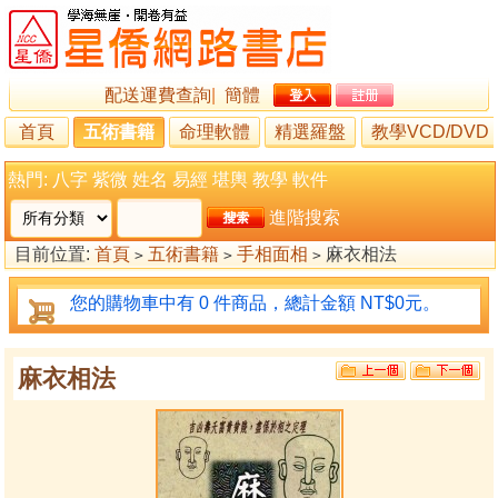
配送運費查詢
|
簡體
首頁
五術書籍
命理軟體
精選羅盤
教學VCD/DVD
熱門:
八字
紫微
姓名
易經
堪輿
教學
軟件
進階搜索
目前位置:
首頁
五術書籍
手相面相
麻衣相法
>
>
>
您的購物車中有 0 件商品，總計金額 NT$0元。
麻衣相法