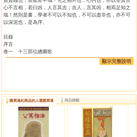
貴貧賤也，豈能皆中哉！究之相外也，心內也，所以聖賢言
心不言相，若曰凶，人言其吉；吉人，言其凶，相焉足知之
哉！然則是書，學者不可以不知也，不可以盡非也，亦不可
以深泥也，是為序。
目錄
序言
卷一 十三部位總圖歌
流年運氣部位歌
顯示完整說明
運氣口訣
識恨歌
十二宮
十二宮秘訣
五官總論
商品標籤
購買過此商品的人還購買過
五嶽
四瀆
三至三柱
五星六曜
五星六曜決斷