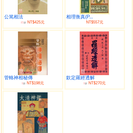
六府三才三停
四學堂
八學堂
公篤相法
相理衡真(P...
NT$425元
NT$557元
85
人面總論
折
五行形
五行色
五行象說
論形
論神
論形有餘
論神有形
管輅神相秘傳
欽定羅經透解
論形不足
NT$198元
NT$270元
9
9
折
折
論神不足
論聲
論氣
卷二 相骨
相肉
相頭
相額