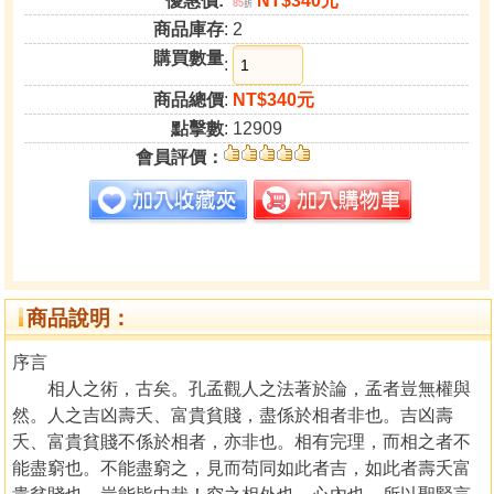
優惠價:
NT$340元
85
折
商品庫存
: 2
購買數量
:
商品總價
:
NT$340元
點擊數
: 12909
會員評價：
商品說明：
序言
相人之術，古矣。孔孟觀人之法著於論，孟者豈無權與
然。人之吉凶壽夭、富貴貧賤，盡係於相者非也。吉凶壽
夭、富貴貧賤不係於相者，亦非也。相有完理，而相之者不
能盡窮也。不能盡窮之，見而苟同如此者吉，如此者壽夭富