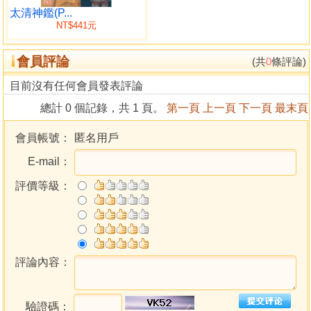
相面
太清神鑑(P...
NT$441元
相眉
相目
會員評論
相鼻
(共
0
條評論)
相人中
目前沒有任何會員發表評論
相口
總計 0 個記錄，共 1 頁。
第一頁
上一頁
下一頁
最末頁
相唇
相舌
會員帳號：
匿名用戶
論齒
E-mail：
相耳
卷三 論四肢
評價等級：
論手
論掌紋
論手背紋
手紋
論足
評論內容：
論足紋
達摩祖師相訣秘傳
驗證碼：