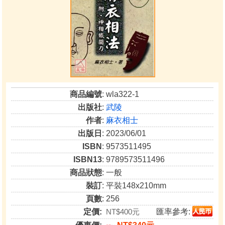
商品編號
: wla322-1
出版社
:
武陵
作者
:
麻衣相士
出版日
: 2023/06/01
ISBN
: 9573511495
ISBN13
: 9789573511496
商品狀態
: 一般
裝訂
: 平裝148x210mm
頁數
: 256
定價:
NT$400元
匯率參考: