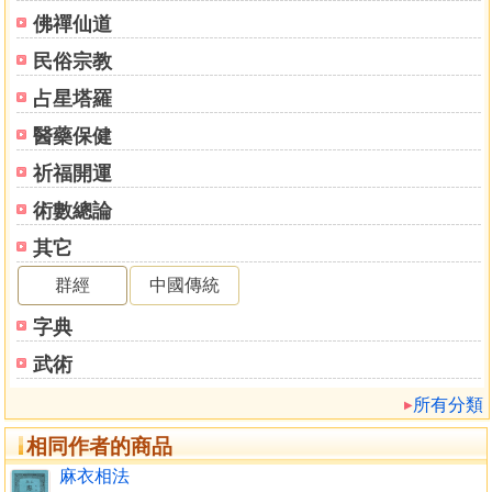
論中停吉氣
佛禪仙道
論下停吉氣
民俗宗教
論上停吉氣
論上停凶氣
占星塔羅
論中下二停凶氣
醫藥保健
祈福開運
術數總論
其它
群經
中國傳統
字典
武術
所有分類
相同作者的商品
麻衣相法