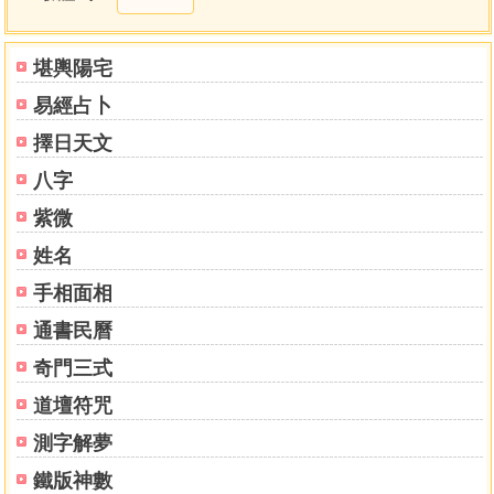
第一法相主神
第二法神主眼
第三法人身分十分
堪輿陽宅
第四法人面分十分
易經占卜
第五法
總訣第一
擇日天文
總訣第二
八字
總訣第三
目光有三脫
紫微
神色有三疑
姓名
總訣第四
手相面相
總訣第五
十二宮剋應訣
通書民曆
麻衣先生石室神異賦上
奇門三式
卷四 麻衣先生石室神異賦下
金鎖賦
道壇符咒
銀匙歌
測字解夢
相形氣色
論上停吉氣
鐵版神數