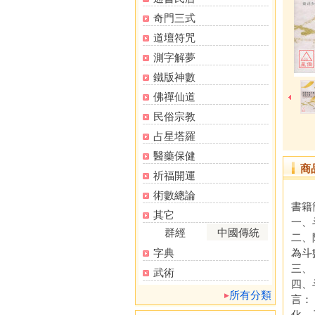
奇門三式
道壇符咒
測字解夢
鐵版神數
佛禪仙道
民俗宗教
占星塔羅
醫藥保健
商
祈福開運
術數總論
書籍
其它
一、
群經
中國傳統
二、
字典
為斗
三、
武術
四、
所有分類
言：
化，