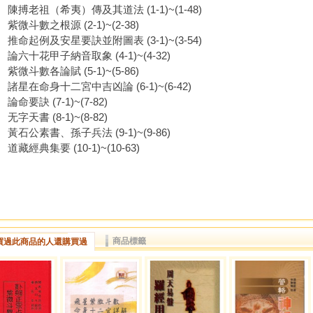
陳搏老祖（希夷）傳及其道法 (1-1)~(1-48)
紫微斗數之根源 (2-1)~(2-38)
推命起例及安星要訣並附圖表 (3-1)~(3-54)
論六十花甲子納音取象 (4-1)~(4-32)
紫微斗數各論賦 (5-1)~(5-86)
諸星在命身十二宮中吉凶論 (6-1)~(6-42)
論命要訣 (7-1)~(7-82)
无字天書 (8-1)~(8-82)
黃石公素書、孫子兵法 (9-1)~(9-86)
道藏經典集要 (10-1)~(10-63)
商品標籤
買過此商品的人還購買過