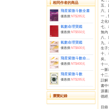
相同作者的商品
五、
飛星紫微斗數全書
六、
一，
優惠價:
NT$285元
之化
氣數命理寶鑑
七、
無內
優惠價:
NT$550元
八、
氣數命理寶鑑
九、
生子
優惠價:
NT$600元
十、
飛星紫微斗數命身十二宮詳解
矣。
優惠價:
NT$400元
十一
一脈
飛星紫微斗數
十二
優惠價:
NT$285元
註解
書中
源書
瀏覽紀錄
德經
目錄