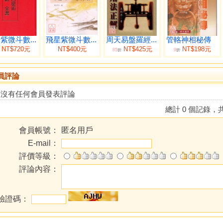
紫微斗數...
飛星紫微斗數...
周天易盤羅經...
管輅神相秘傳
NT$720元
NT$400元
NT$425元
NT$198元
85
9
折
折
員評論
前沒有任何會員發表評論
總計 0 個記錄，共
會員帳號：
匿名用戶
E-mail：
評價等級：
評論內容：
驗證碼：