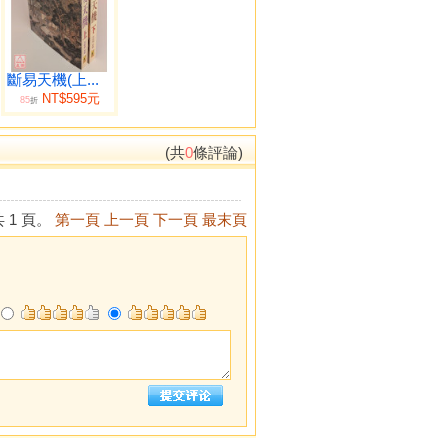
斷易天機(上...
NT$595元
85
折
(共
0
條評論)
 1 頁。
第一頁
上一頁
下一頁
最末頁