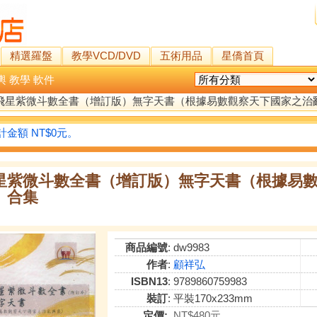
精選羅盤
教學VCD/DVD
五術用品
星僑首頁
輿
教學
軟件
飛星紫微斗數全書（增訂版）無字天書（根據易數觀察天下國家之治
金額 NT$0元。
星紫微斗數全書（增訂版）無字天書（根據易
）合集
商品編號
: dw9983
作者
:
顧祥弘
ISBN13
: 9789860759983
裝訂
: 平裝170x233mm
定價:
NT$480元