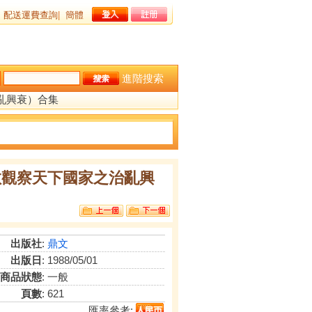
配送運費查詢
|
簡體
進階搜索
亂興衰）合集
數觀察天下國家之治亂興
出版社
:
鼎文
出版日
: 1988/05/01
商品狀態
: 一般
頁數
: 621
匯率參考: