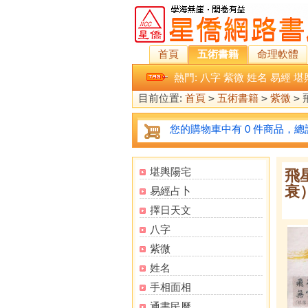
首頁
五術書籍
命理軟體
熱門:
八字
紫微
姓名
易經
堪
目前位置:
首頁
>
五術書籍
>
紫微
>
您的購物車中有 0 件商品，總計
堪輿陽宅
飛
衰
易經占卜
擇日天文
八字
紫微
姓名
手相面相
通書民曆