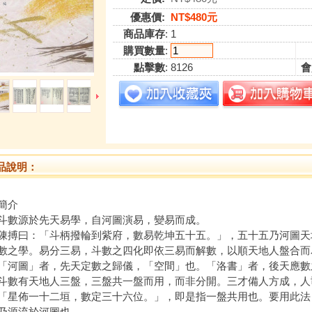
優惠價:
NT$480元
商品庫存
: 1
購買數量
:
點擊數
: 8126
會
品說明：
簡介
斗數源於先天易學，自河圖演易，變易而成。
陳搏曰：「斗柄撥輪到紫府，數易乾坤五十五。」，五十五乃河圖天
數之學。易分三易，斗數之四化即依三易而解數，以順天地人盤合而
「河圖」者，先天定數之歸儀，「空間」也。「洛書」者，後天應數
斗數有天地人三盤，三盤共一盤而用，而非分開。三才備人方成，人
「星佈一十二垣，數定三十六位。」，即是指一盤共用也。要用此法
乃源流於河圖也。