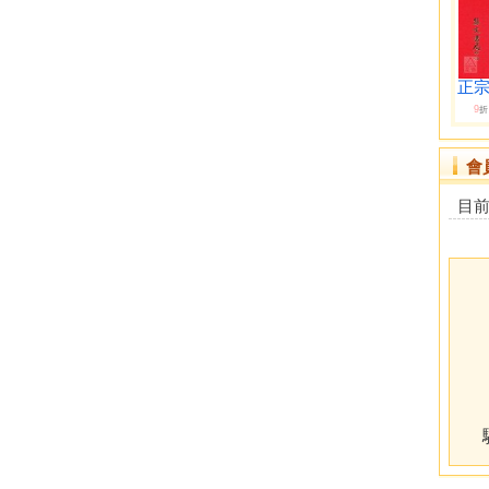
正宗
9
折
會
目