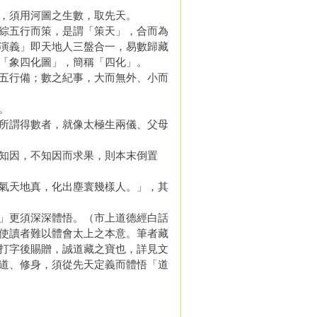
，須用河圖之生數，取先天。
綜五行而策，是謂「策天」，合而為
演義」即天地人三盤合一，易數歸藏
「象四化圖」，簡稱「四化」。
五行備；數之紀事，大而無外、小而
。
所謂得數者，就像太極生兩儀、父母
知因，不知因而求果，則本末倒置
氣天地真，化出塵寰幾樣人。」，其
」更須深深體悟。（市上道德經白話
使讀者難以體會太上之本意。筆者藏
打字後賜贈，誠道藏之寶也，詳見文
道、修身，須從先天定義而體悟「道