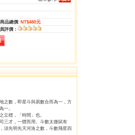
商品總價
:
NT$480元
員評價：
地之數，即星斗與易數合而為一，方
為一。
之立標，「時間」也。
司三才，一體而用。斗數太微賦有
，須先明先天河洛之數，斗數飛星四