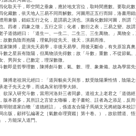
四化取天干，即空間之垂象，應於地支宮位，取時間應數。要取此數
四化藏數，依天地人三易不同而解數。河圖用正五行而歸，洛書用錯
體用兼骸，錯綜五行之化，是謂易之演也。演義化數歸河圖，所謂「
也。四者，四象之徵，五行之宗；化者，數衍之表，三易之變。故謂
老子道德經曰：「道生一、一生二、二生三、三生萬物。」萬物全，
；故數負陰而抱陽，理氣則從先天、後天，演易而推。
道家陳搏，是演先天易學，非後天易學。用後天斷命，有失原旨真奧
斗數之星辰有陰陽，但萬物須先得數；故「斗數」重數，不從節氣。
女、男與女，已數定，理深數微。
斗數即是哲學理數，陳搏創斗數，氣、數、理、象兼備。故為學當先
、陳搏老祖洞元經曰：「道與貌矣天與形，默受陰陽秉性情，陰陽之
承老子先天之學，而成為宋初理學大師。
、欲深入研究斗數，當用河洛卦三者同參。道祖太上老君之「道德經
，版本甚多，其所註之言皆太嚕囌，老子畫蛇、註者為之添足，反而
有明朝道家白蟾「道德經註」，係道友合陽子馬炳文兄將絕版本校訂
局出版，顧祥弘編著之［氣數命理寶鑑］第十卷。），故欲體道、悟
」，方能深入道門。