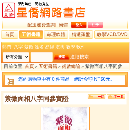
配送運費查詢
|
簡體
首頁
五術書籍
命理軟體
精選羅盤
教學VCD/DVD
熱門:
八字
紫微
姓名
易經
堪輿
教學
軟件
進階搜索
目前位置:
首頁
五術書籍
術數總論
紫微面相八字同參
>
>
>
實證
您的購物車中有 0 件商品，總計金額 NT$0元。
紫微面相八字同參實證