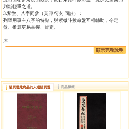
判斷輕重之道。
3.紫微、八字同參（黃卯 衍玄 同註）：
列舉用事主八字的特點，與紫微斗數命盤互相輔助，令定
盤、推算更易掌握、肯定。
序
顯示完整說明
筆者由二○○一年開始，再度公開教授紫微斗數及為客人
算命，至今轉眼亦已十年，趁著今年福德宮雙化科，最宜作
檢討了。
回望這十年，發覺自己在斗術上的推算手法及定盤方式
都在蛻變中，和當年已有很大的分別。
商品標籤
購買過此商品的人還購買過
為什麼？
原因很簡單，有了奇形怪狀的問題要面對，自然各方面
都要做出微調修正，方能克服困難。而又由於在修正的過程
中，有良性循環的效果出現，牽引出更多新增星曜及以前從
未想過、未曾證實的新手法。
十年前得「鼎大圖書」曾先生之助，筆者才能順利起步