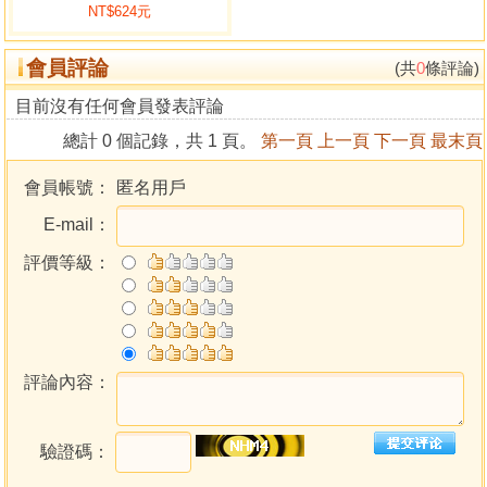
NT$624元
◎斗數流日集體觀
◎知道不等於做到
會員評論
◎熟能生巧靠練習
(共
0
條評論)
◎勞而有獲進度顯
目前沒有任何會員發表評論
斗數面相。同參之道 黃卯、辰龍 同註
總計 0 個記錄，共 1 頁。
第一頁
上一頁
下一頁
最末頁
◎五術分科各有所長
相學紛呈讓人難於入手
會員帳號：
匿名用戶
看以矛盾實質反映世情
E-mail：
學習相學的進路
從宏觀到微觀
評價等級：
◎年歲篇
中間分界，而立前後論好壞
「三分說」邁向細微
面形配合紫微斗數的用法
相同部位，不同演譯
評論內容：
細分到極致的百歲流年圖
九執流相人術
驗證碼：
系統不變，面相卻可變
◎形格篇