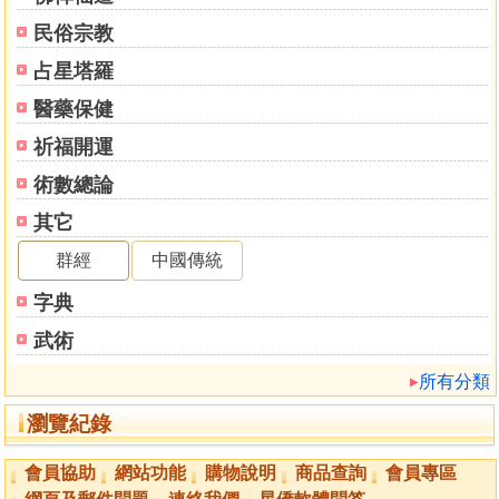
孤辰寡宿
民俗宗教
金輿
魁罡日
占星塔羅
自坐沐浴
醫藥保健
◎重點所在
後記
祈福開運
術數總論
其它
群經
中國傳統
字典
武術
所有分類
瀏覽紀錄
會員協助
網站功能
購物說明
商品查詢
會員專區