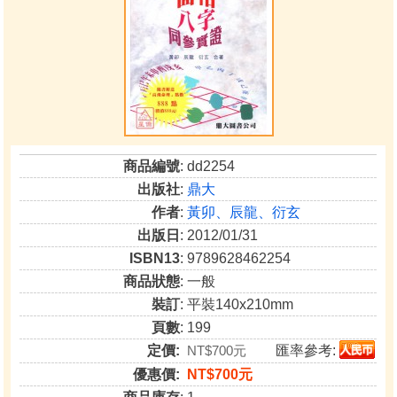
商品編號
: dd2254
出版社
:
鼎大
作者
:
黃卯、辰龍、衍玄
出版日
: 2012/01/31
ISBN13
: 9789628462254
商品狀態
: 一般
裝訂
: 平裝140x210mm
頁數
: 199
定價:
NT$700元
匯率參考:
優惠價:
NT$700元