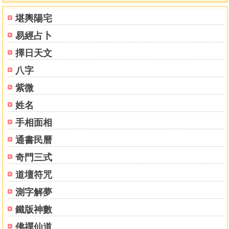
《黃帝內經》定出的五種形格
堪輿陽宅
清代定義的十種面形
易經占卜
如何分辨屬於哪一種形
你眼光只接觸我側面
擇日天文
化繁為簡，面形現於一二三
八字
面形配合紫微斗數的推算
人事十二宮
紫微
智力體能看膚色
姓名
膚色配合紫微斗數的用法
手相面相
◎重點所在
斗數八字。同參之道 黃卯、衍玄 同註
通書民曆
◎「四柱八字」簡介
奇門三式
◎八字基本術語
◎「紫微斗數」與「四柱八字」之異同與合參
道壇符咒
◎生時需求
測字解夢
◎星宮互參
◎運限提要
鐵版神數
◎神煞啟發
佛禪仙道