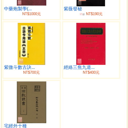
發展至今，際此和「鼎大圖書」再度合作出版新書的機緣，
跟大家分享一下這十年的新發現，亦別具意義。
中藥炮製學(...
紫薇發秘
NT$1000元
NT$190元
95
另外，經常有些具面相或八字底子的朋友，問及究竟有
折
沒有可能將斗數面相同參或斗數八字同參呢？答案是肯定
的；本書為此亦邀來兩位擅於此道的學員，經筆者和他們多
番商議後，得出一些深入淺出的重點及寫法，務求令到本書
讀者能夠簡單地掌握當中竅門，並能確切執行於實際的算命
過程當中。
目錄
紫微斗數古訣...
經絡三焦九道...
NT$700元
NT$400元
十年回顧 黃卯
◎定盤的方便法門
◎重案啟發新思維
◎名字帶出新星曜
◎舉一反三說名字
◎名字引伸出動物
◎斗數學人的狀況
◎邏輯破斥宿命論
宅經外十種