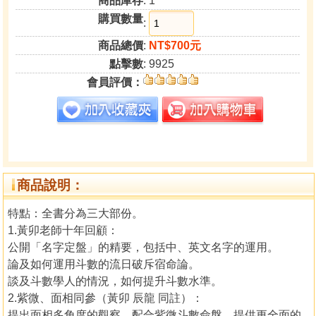
商品庫存
: 1
購買數量
:
商品總價
:
NT$700元
點擊數
: 9925
會員評價：
商品說明：
特點：全書分為三大部份。
1.黃卯老師十年回顧：
公開「名字定盤」的精要，包括中、英文名字的運用。
論及如何運用斗數的流日破斥宿命論。
談及斗數學人的情況，如何提升斗數水準。
2.紫微、面相同參（黃卯 辰龍 同註）：
提出面相多角度的觀察，配合紫微斗數命盤，提供更全面的