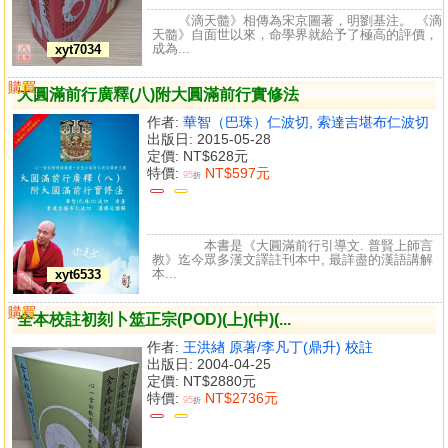
《滴天髓》相傳為宋京圖著，明劉基注。 《滴
天髓》自面世以來，命學界就給予了極高的評價，
成為...
xyt7034
購買
比較
大圓滿前行廣釋(八)附大圓滿前行實修法
作者:
華智（巴珠）仁波切, 索達吉堪布仁波切
出版日: 2015-05-28
定價:
NT$628元
特價:
NT$597元
95
折
本書是《大圓滿前行引導文. 普賢上師言
教》迄今眾多漢文譯註刊本中, 最詳盡的漢語講解
本...
xyt6533
購買
比較
全本校註初刻卜筮正宗(POD)(上)(中)(...
作者:
王洪緖 原著/李凡丁(鼎升) 校註
出版日: 2004-04-25
定價:
NT$2880元
特價:
NT$2736元
95
折