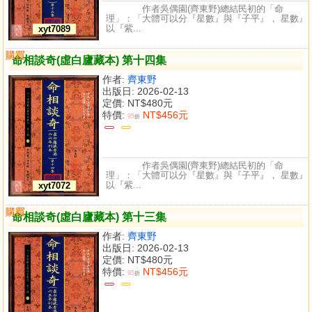
作者吳偶園(齊東野)總結民初的「命
理」：「大體可以分『星數』與『子平』， 星數』
以『紫...
xyt7089
購買
比較
命相談奇(虛白廬藏本) 第十四集
作者:
齊東野
出版日: 2026-02-13
定價:
NT$480元
特價:
NT$456元
95
折
作者吳偶園(齊東野)總結民初的「命
理」：「大體可以分『星數』與『子平』， 星數』
以『紫...
xyt7072
購買
比較
命相談奇(虛白廬藏本) 第十三集
作者:
齊東野
出版日: 2026-02-13
定價:
NT$480元
特價:
NT$456元
95
折