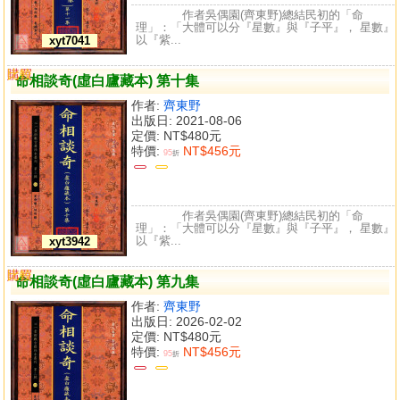
作者吳偶園(齊東野)總結民初的「命
理」：「大體可以分『星數』與『子平』， 星數』
以『紫...
xyt7041
購買
比較
命相談奇(虛白廬藏本) 第十集
作者:
齊東野
出版日: 2021-08-06
定價:
NT$480元
特價:
NT$456元
95
折
作者吳偶園(齊東野)總結民初的「命
理」：「大體可以分『星數』與『子平』， 星數』
以『紫...
xyt3942
購買
比較
命相談奇(虛白廬藏本) 第九集
作者:
齊東野
出版日: 2026-02-02
定價:
NT$480元
特價:
NT$456元
95
折