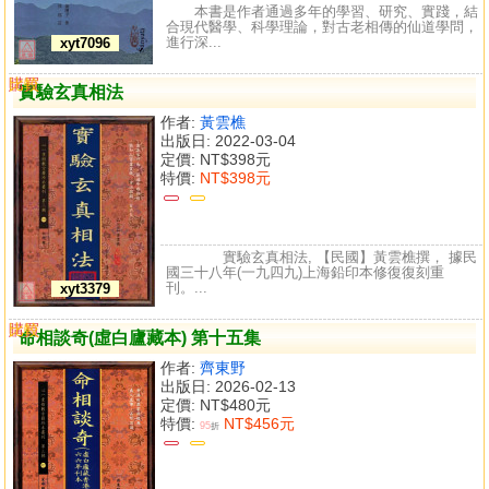
本書是作者通過多年的學習、研究、實踐，結
合現代醫學、科學理論，對古老相傳的仙道學問，
進行深...
xyt7096
購買
比較
實驗玄真相法
作者:
黃雲樵
出版日: 2022-03-04
定價:
NT$398元
特價:
NT$398元
實驗玄真相法, 【民國】黃雲樵撰， 據民
國三十八年(一九四九)上海鉛印本修復復刻重
刊。...
xyt3379
購買
比較
命相談奇(虛白廬藏本) 第十五集
作者:
齊東野
出版日: 2026-02-13
定價:
NT$480元
特價:
NT$456元
95
折