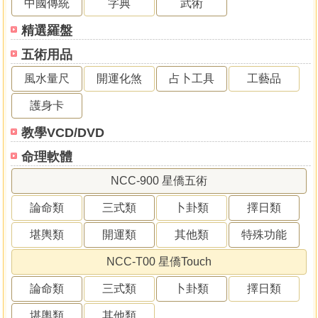
中國傳統
字典
武術
精選羅盤
五術用品
風水量尺
開運化煞
占卜工具
工藝品
護身卡
教學VCD/DVD
命理軟體
NCC-900 星僑五術
論命類
三式類
卜卦類
擇日類
堪輿類
開運類
其他類
特殊功能
NCC-T00 星僑Touch
論命類
三式類
卜卦類
擇日類
堪輿類
其他類