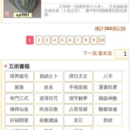
1709年（清康熙四十八年），王洪緒輯著
完成名著《卜筮正宗》，書中對明開國重臣劉伯溫
撰...
xyt3997
總計
360
個記錄
1
2
3
4
5
6
7
8
9
10
下一頁
最末頁
五術書籍
堪輿陽宅
易經占卜
擇日天文
八字
紫微
姓名
手相面相
通書民曆
奇門三式
道壇符咒
測字解夢
鐵版神數
佛禪仙道
民俗宗教
占星塔羅
醫藥保健
祈福開運
術數總論
其它
群經