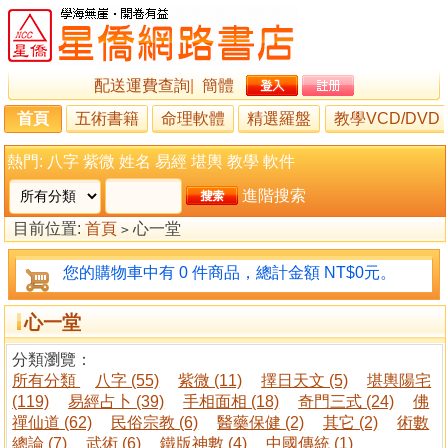
配送運費查詢
|
簡體
首頁
五術書籍
命理軟體
精選羅盤
教學VCD/DVD
熱門:
八字
紫微
姓名
易經
堪輿
教學
軟件
進階搜索
目前位置:
首頁
心一堂
>
您的購物車中有 0 件商品，總計金額 NT$0元。
心一堂
分類瀏覽：
所有分類
八字 (55)
紫微 (11)
擇日天文 (5)
堪輿陽宅
(119)
易經占卜 (39)
手相面相 (18)
奇門三式 (24)
佛
禪仙道 (62)
民俗宗教 (6)
醫藥保健 (2)
其它 (2)
術數
總論 (7)
武術 (6)
鐵版神數 (4)
中國傳統 (1)