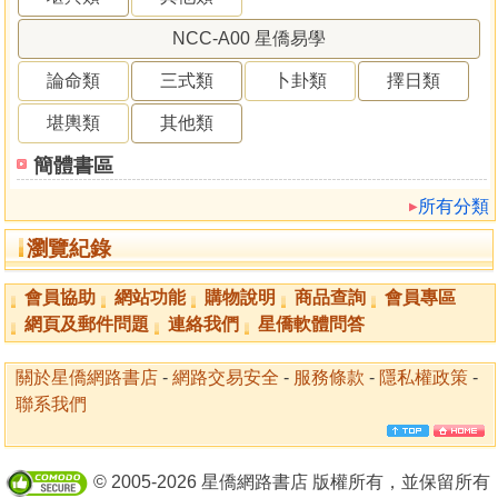
NCC-A00 星僑易學
論命類
三式類
卜卦類
擇日類
堪輿類
其他類
簡體書區
所有分類
瀏覽紀錄
會員協助
網站功能
購物說明
商品查詢
會員專區
網頁及郵件問題
連絡我們
星僑軟體問答
關於星僑網路書店
-
網路交易安全
-
服務條款
-
隱私權政策
-
聯系我們
© 2005-2026 星僑網路書店 版權所有，並保留所有