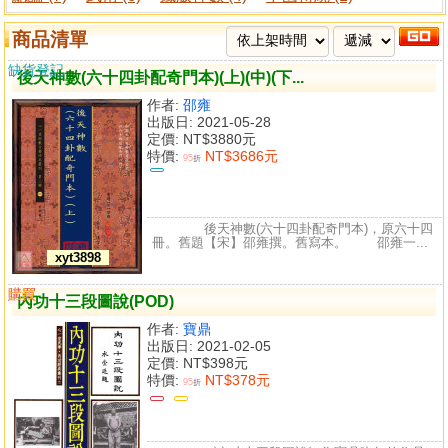
商品清單
缺貨登記
後天神數(六十四卦配奇門本)(上)(中)(下...
作者:
邵雍
出版日: 2021-05-28
定價:
NT$3880元
特價:
NT$3686元
95
折
後天神數(六十四卦配奇門本)，原六十四
冊。舊題【宋】邵雍撰。舊寫本。 邵雍一...
xyt3898
購買
比較
內功十三段圖說(POD)
作者:
寶鼎
出版日: 2021-02-05
定價:
NT$398元
特價:
NT$378元
95
折