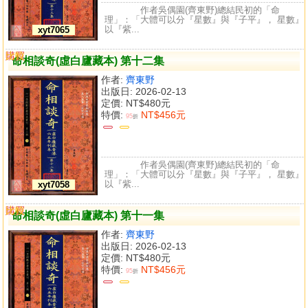
作者吳偶園(齊東野)總結民初的「命
理」：「大體可以分『星數』與『子平』， 星數』
以『紫...
xyt7065
購買
比較
命相談奇(虛白廬藏本) 第十二集
作者:
齊東野
出版日: 2026-02-13
定價:
NT$480元
特價:
NT$456元
95
折
作者吳偶園(齊東野)總結民初的「命
理」：「大體可以分『星數』與『子平』， 星數』
以『紫...
xyt7058
購買
比較
命相談奇(虛白廬藏本) 第十一集
作者:
齊東野
出版日: 2026-02-13
定價:
NT$480元
特價:
NT$456元
95
折