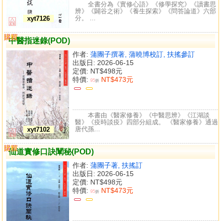
全書分為《實修心語》《修學探究》《讀書思
辨》《闢谷之術》《養生探索》《問答論道》六部
分。 ...
xyt7126
購買
比較
中醫指迷錄(POD)
作者:
蒲團子撰著, 蒲曉博校訂, 扶搖參訂
出版日: 2026-06-15
定價:
NT$498元
特價:
NT$473元
95
折
本書由《醫家修養》《中醫思辨》《江湖談
醫》《疫時談疫》四部分組成。 《醫家修養》通過
唐代孫...
xyt7102
購買
比較
仙道實修口訣闡秘(POD)
作者:
蒲團子著, 扶搖訂
出版日: 2026-06-15
定價:
NT$498元
特價:
NT$473元
95
折