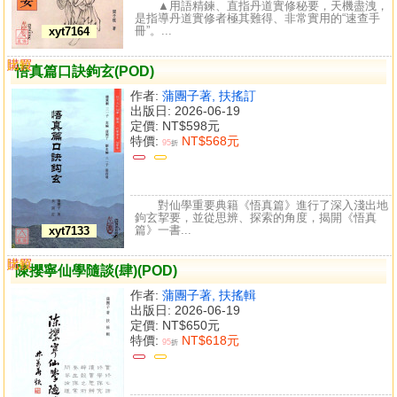
▲用語精鍊、直指丹道實修秘要，天機盡洩，
是指導丹道實修者極其難得、非常實用的“速查手
冊”。...
xyt7164
購買
比較
悟真篇口訣鉤玄(POD)
作者:
蒲團子著, 扶搖訂
出版日: 2026-06-19
定價:
NT$598元
特價:
NT$568元
95
折
對仙學重要典籍《悟真篇》進行了深入淺出地
鉤玄挈要，並從思辨、探索的角度，揭開《悟真
篇》一書...
xyt7133
購買
比較
陳攖寧仙學隨談(肆)(POD)
作者:
蒲團子著, 扶搖輯
出版日: 2026-06-19
定價:
NT$650元
特價:
NT$618元
95
折