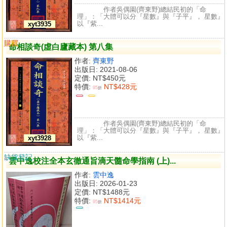
作者吳偶園(齊東野)總結民初的「命
理」：「大體可以分『星數』與『子平』， 星數』
以『紫...
xyt3935
購買
比較
命相談奇(虛白廬藏本) 第八集
作者:
齊東野
出版日: 2021-08-06
定價:
NT$450元
特價:
NT$428元
95
折
作者吳偶園(齊東野)總結民初的「命
理」：「大體可以分『星數』與『子平』， 星數』
以『紫...
xyt3928
缺貨登記
雲中逸校注全本玄徹通旨滴天髓命學指南 (上)...
作者:
雲中逸
出版日: 2026-01-23
定價:
NT$1488元
特價:
NT$1414元
95
折