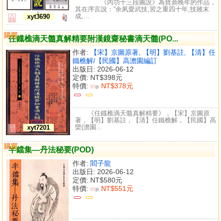
《內功十三段圖說》為寶鼎晚年的作品，
其在序言說：“余夙愛武技,習之重四十年,技雖末
成,...
xyt3690
購買
比較
任鐡樵滴天髓真解精要附漢鏡齋秘書滴天髓(PO...
作者:
【宋】京圖原著, 【明】劉基註, 【清】任
鐵樵解/【民國】高澹園編訂
出版日: 2026-06-12
定價:
NT$398元
特價:
NT$378元
95
折
《任鐡樵滴天髓真解精要》，【宋】京圖原
著，【明】劉基註，【清】任鐵樵解，【民國】高
欒(澹園...
xyt7201
購買
比較
半鐺集—丹法秘要(POD)
作者:
閻子龍
出版日: 2026-06-12
定價:
NT$580元
特價:
NT$551元
95
折