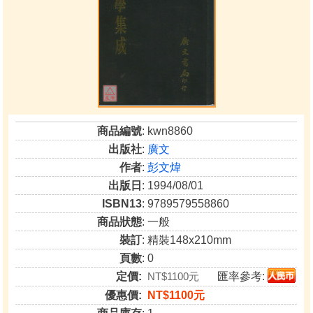
商品編號
: kwn8860
出版社
:
廣文
作者
:
彭文煒
出版日
: 1994/08/01
ISBN13
: 9789579558860
商品狀態
: 一般
裝訂
: 精裝148x210mm
頁數
: 0
定價:
NT$1100元
匯率參考:
優惠價:
NT$1100元