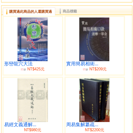
商品標籤
購買過此商品的人還購買過
形巒龍穴大法
實用簡易相術...
NT$425元
NT$209元
85
95
折
折
易經文義通解...
周易集解纂疏...
NT$980元
NT$2200元