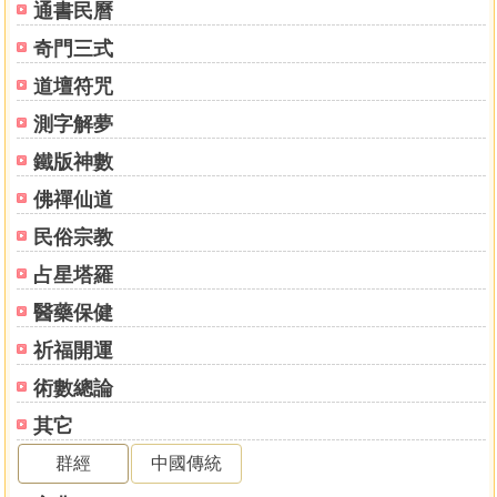
通書民曆
奇門三式
道壇符咒
測字解夢
鐵版神數
佛禪仙道
民俗宗教
占星塔羅
醫藥保健
祈福開運
術數總論
其它
群經
中國傳統