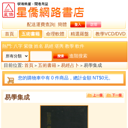
配送運費查詢
|
簡體
首頁
五術書籍
命理軟體
精選羅盤
教學VCD/DVD
熱門:
八字
紫微
姓名
易經
堪輿
教學
軟件
進階搜索
目前位置:
首頁
五術書籍
易經占卜
易學集成
>
>
>
您的購物車中有 0 件商品，總計金額 NT$0元。
易學集成