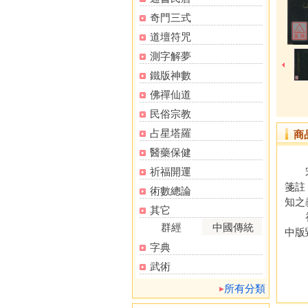
奇門三式
道壇符咒
測字解夢
鐵版神數
佛禪仙道
民俗宗教
占星塔羅
商
醫藥保健
祈福開運
宋邵
箋註
術數總論
知之
其它
初刻
群經
中國傳統
中版
字典
武術
所有分類