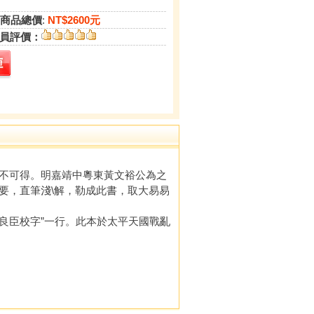
商品總價
:
NT$2600元
員評價：
不可得。明嘉靖中粵東黃文裕公為之
要，直筆淺\解，勒成此書，取大易易
良臣校字”一行。此本於太平天國戰亂