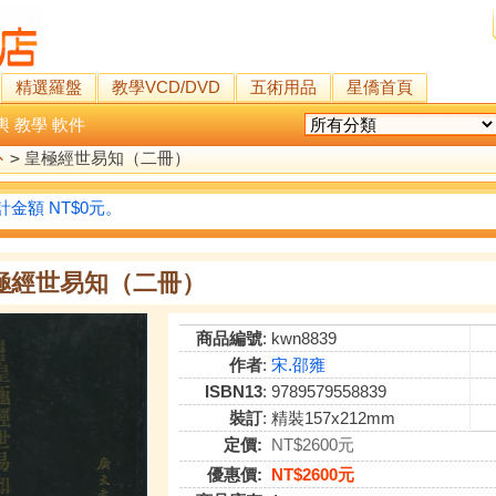
精選羅盤
教學VCD/DVD
五術用品
星僑首頁
輿
教學
軟件
卜
>
皇極經世易知（二冊）
金額 NT$0元。
極經世易知（二冊）
商品編號
: kwn8839
作者
:
宋.邵雍
ISBN13
: 9789579558839
裝訂
: 精裝157x212mm
定價:
NT$2600元
優惠價:
NT$2600元