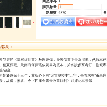
商品庫存
: 1
購買數量
:
點擊數
: 6870
會
品說明：
康節《皇極經世書》數理兼備，於宋儒書中最為深奧，然原本已
，稍夏舊觀。此南海何夢瑤依黃書為底本，於各說參互考訂，刪繁舉
義名編。
於道光十三年，其版心下有“滾雪樓校本”五字，每卷末有“番禺唐
毀，故傳世無多。今《四庫全書未收書輯刊》即據此本景印。