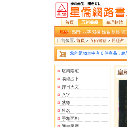
首頁
五術書籍
命理軟體
熱門:
八字
紫微
姓名
易經
堪
目前位置:
首頁
>
五術書籍
>
易經占
您的購物車中有 0 件商品，總計
堪輿陽宅
皇
易經占卜
擇日天文
八字
紫微
姓名
手相面相
通書民曆