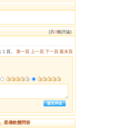
(共
0
條評論)
 1 頁。
第一頁
上一頁
下一頁
最末頁
星僑軟體問答