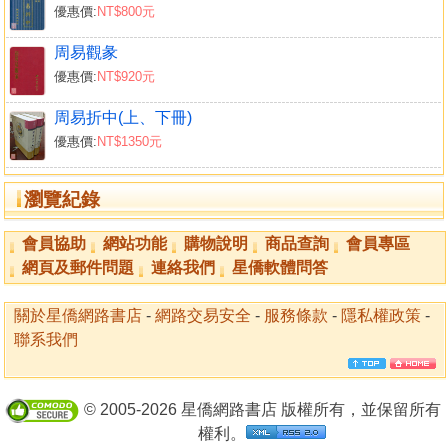
優惠價:
NT$800元
周易觀彖
優惠價:
NT$920元
周易折中(上、下冊)
優惠價:
NT$1350元
瀏覽紀錄
會員協助
網站功能
購物說明
商品查詢
會員專區
網頁及郵件問題
連絡我們
星僑軟體問答
關於星僑網路書店
-
網路交易安全
-
服務條款
-
隱私權政策
-
聯系我們
© 2005-2026 星僑網路書店 版權所有，並保留所有
權利。