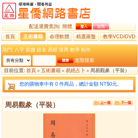
配送運費查詢
|
簡體
首頁
五術書籍
命理軟體
精選羅盤
教學VCD/DVD
熱門:
八字
紫微
姓名
易經
堪輿
教學
軟件
進階搜索
目前位置:
首頁
五術書籍
易經占卜
周易觀彖（平裝）
>
>
>
您的購物車中有 0 件商品，總計金額 NT$0元。
周易觀彖（平裝）