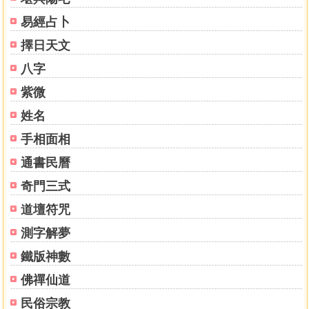
易經占卜
擇日天文
八字
紫微
姓名
手相面相
通書民曆
奇門三式
道壇符咒
測字解夢
鐵版神數
佛禪仙道
民俗宗教