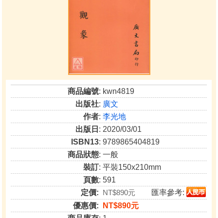
商品編號
: kwn4819
出版社
:
廣文
作者
:
李光地
出版日
: 2020/03/01
ISBN13
: 9789865404819
商品狀態
: 一般
裝訂
: 平裝150x210mm
頁數
: 591
定價:
NT$890元
匯率參考:
優惠價:
NT$890元