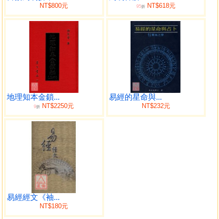
NT$800元
NT$618元
95
折
地理知本金鎖...
易經的星命與...
NT$2250元
NT$232元
9
折
易經經文《袖...
NT$180元