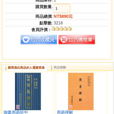
商品庫存
: 1
購買數量
:
商品總價
:
NT$890元
點擊數
: 3216
會員評價：
商品標籤
購買過此商品的人還購買過
御纂周易折中
周易禪解