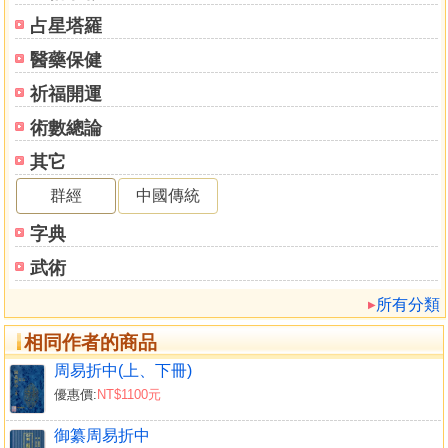
占星塔羅
醫藥保健
祈福開運
術數總論
其它
群經
中國傳統
字典
武術
所有分類
相同作者的商品
周易折中(上、下冊)
優惠價:
NT$1100元
御纂周易折中