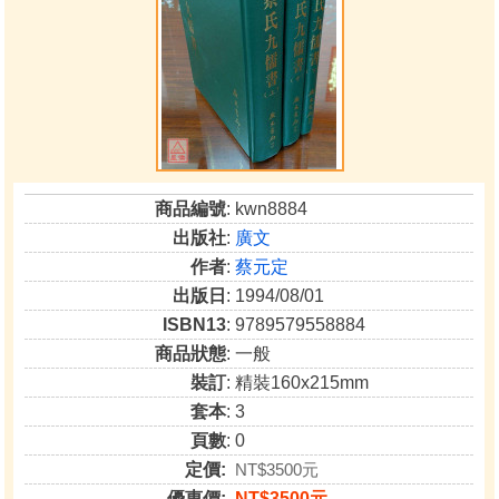
商品編號
: kwn8884
出版社
:
廣文
作者
:
蔡元定
出版日
: 1994/08/01
ISBN13
: 9789579558884
商品狀態
: 一般
裝訂
: 精裝160x215mm
套本
: 3
頁數
: 0
定價:
NT$3500元
優惠價:
NT$3500元