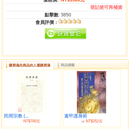
登記後可再補貨
點擊數
: 3850
會員評價：
商品標籤
購買過此商品的人還購買過
民間宗教 (...
遁甲護身術
NT$700元
NT$252元
9
折