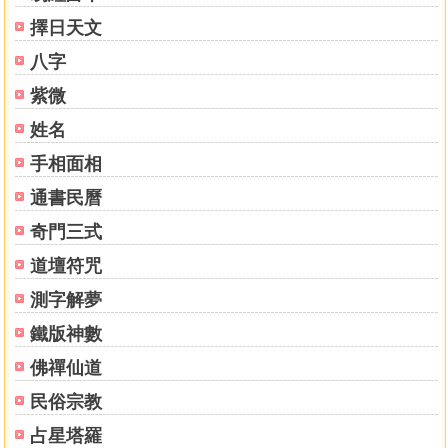
擇日天文
八字
紫微
姓名
手相面相
通書民曆
奇門三式
道壇符咒
測字解夢
鐵版神數
佛禪仙道
民俗宗教
占星塔羅