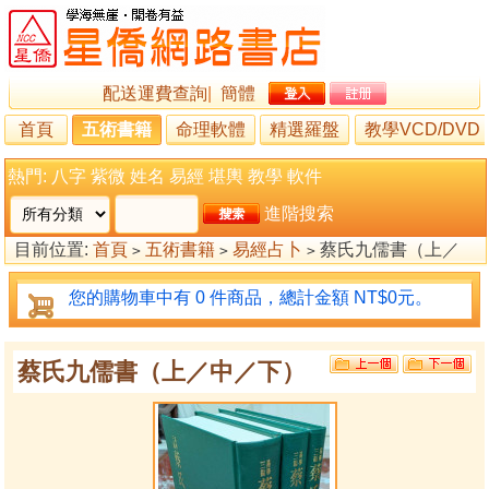
配送運費查詢
|
簡體
首頁
五術書籍
命理軟體
精選羅盤
教學VCD/DVD
熱門:
八字
紫微
姓名
易經
堪輿
教學
軟件
進階搜索
目前位置:
首頁
五術書籍
易經占卜
蔡氏九儒書（上／
>
>
>
中／下）
您的購物車中有 0 件商品，總計金額 NT$0元。
蔡氏九儒書（上／中／下）