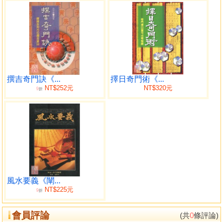
撰吉奇門訣《...
擇日奇門術《...
NT$252元
NT$320元
9
折
風水要義《闡...
NT$225元
9
折
會員評論
(共
0
條評論)