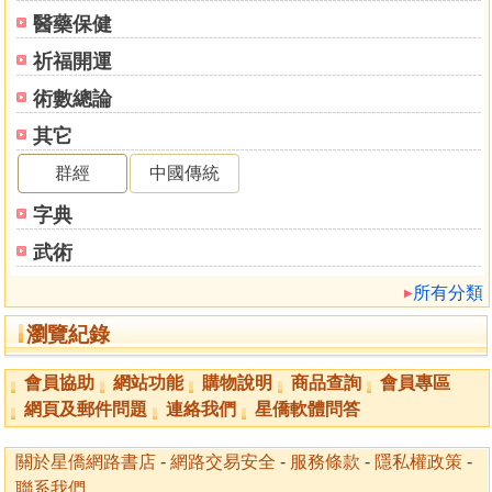
醫藥保健
祈福開運
術數總論
其它
群經
中國傳統
字典
武術
所有分類
瀏覽紀錄
會員協助
網站功能
購物說明
商品查詢
會員專區
網頁及郵件問題
連絡我們
星僑軟體問答
關於星僑網路書店
-
網路交易安全
-
服務條款
-
隱私權政策
-
聯系我們