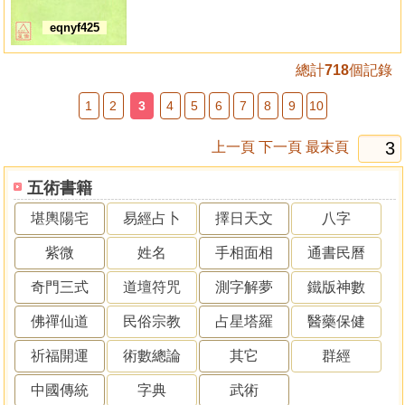
eqnyf425
總計
718
個記錄
1
2
3
4
5
6
7
8
9
10
上一頁
下一頁
最末頁
五術書籍
堪輿陽宅
易經占卜
擇日天文
八字
紫微
姓名
手相面相
通書民曆
奇門三式
道壇符咒
測字解夢
鐵版神數
佛禪仙道
民俗宗教
占星塔羅
醫藥保健
祈福開運
術數總論
其它
群經
中國傳統
字典
武術