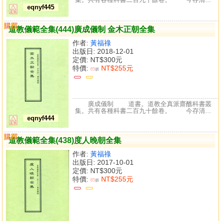
eqnyf445
購買
比較
道教儀範全集(444)廣成儀制 金木正朝全集
作者:
黃福祿
出版日: 2018-12-01
定價:
NT$300元
特價:
NT$255元
85
折
廣成儀制 道書。道教全真派齋醮科書叢
集。共有各種科書二百九十餘卷。 今存清...
eqnyf444
購買
比較
道教儀範全集(438)度人晚朝全集
作者:
黃福祿
出版日: 2017-10-01
定價:
NT$300元
特價:
NT$255元
85
折