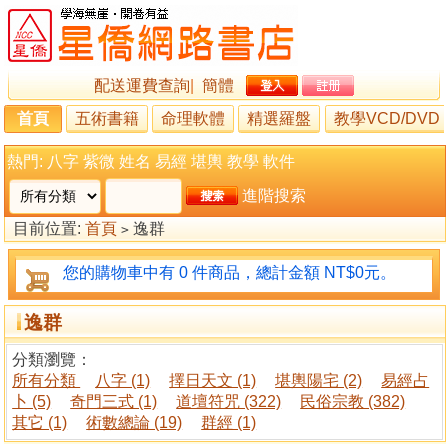
配送運費查詢
|
簡體
首頁
五術書籍
命理軟體
精選羅盤
教學VCD/DVD
熱門:
八字
紫微
姓名
易經
堪輿
教學
軟件
進階搜索
目前位置:
首頁
逸群
>
您的購物車中有 0 件商品，總計金額 NT$0元。
逸群
分類瀏覽：
所有分類
八字 (1)
擇日天文 (1)
堪輿陽宅 (2)
易經占
卜 (5)
奇門三式 (1)
道壇符咒 (322)
民俗宗教 (382)
其它 (1)
術數總論 (19)
群經 (1)