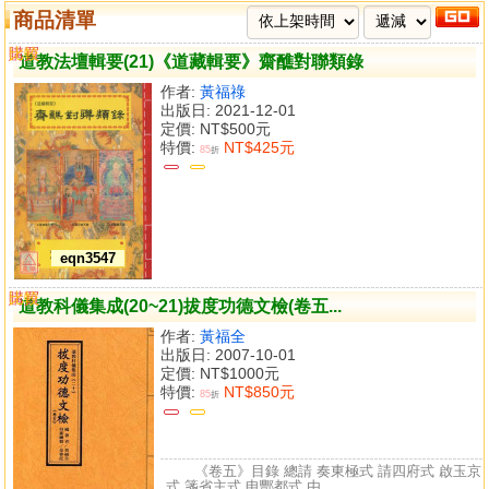
商品清單
購買
比較
道教法壇輯要(21)《道藏輯要》齋醮對聯類錄
作者:
黃福祿
出版日: 2021-12-01
定價:
NT$500元
特價:
NT$425元
85
折
eqn3547
購買
比較
道教科儀集成(20~21)拔度功德文檢(卷五...
作者:
黃福全
出版日: 2007-10-01
定價:
NT$1000元
特價:
NT$850元
85
折
《卷五》目錄 總請 奏東極式 請四府式 啟玉京
式 箋省主式 申酆都式 由...