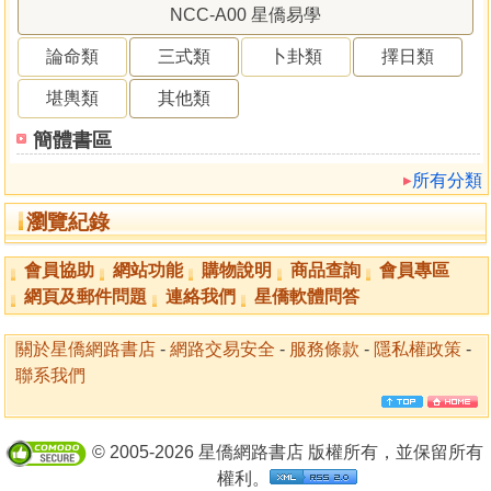
NCC-A00 星僑易學
論命類
三式類
卜卦類
擇日類
堪輿類
其他類
簡體書區
所有分類
瀏覽紀錄
會員協助
網站功能
購物說明
商品查詢
會員專區
網頁及郵件問題
連絡我們
星僑軟體問答
關於星僑網路書店
-
網路交易安全
-
服務條款
-
隱私權政策
-
聯系我們
© 2005-2026 星僑網路書店 版權所有，並保留所有
權利。