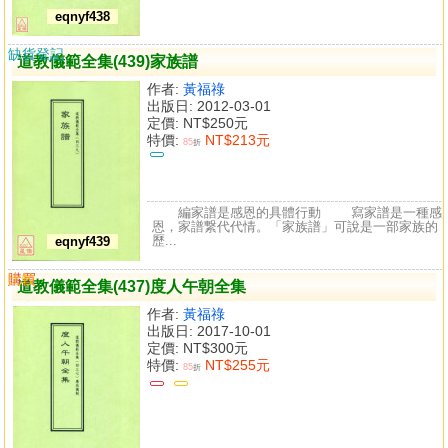
eqnyf438
缺貨登記
道教儀範全集(439)家族譜
作者:
黃福祿
出版日: 2012-03-01
定價:
NT$250元
特價:
NT$213元
85
折
編家譜是感恩的具體行動 寫家譜是一種感
恩，家譜繋代代情。「家族譜」可說是一部家族的
歷...
eqnyf439
購買
比較
道教儀範全集(437)度人午朝全集
作者:
黃福祿
出版日: 2017-10-01
定價:
NT$300元
特價:
NT$255元
85
折