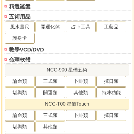
精選羅盤
五術用品
風水量尺
開運化煞
占卜工具
工藝品
護身卡
教學VCD/DVD
命理軟體
NCC-900 星僑五術
論命類
三式類
卜卦類
擇日類
堪輿類
開運類
其他類
特殊功能
NCC-T00 星僑Touch
論命類
三式類
卜卦類
擇日類
堪輿類
其他類