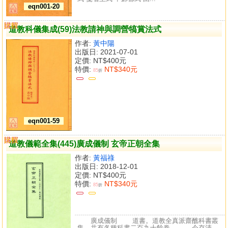
eqn001-20
購買
比較
道教科儀集成(59)法教請神與調營犒賞法式
作者:
黃中陽
出版日: 2021-07-01
定價:
NT$400元
特價:
NT$340元
85
折
eqn001-59
購買
比較
道教儀範全集(445)廣成儀制 玄帝正朝全集
作者:
黃福祿
出版日: 2018-12-01
定價:
NT$400元
特價:
NT$340元
85
折
廣成儀制 道書。道教全真派齋醮科書叢
集。共有各種科書二百九十餘卷。 今存清...