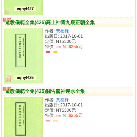
eqnyf427
購買
比較
道教儀範全集(426)高上神霄九宸正朝全集
作者:
黃福祿
出版日: 2017-10-01
定價:
NT$300元
特價:
NT$255元
85
折
eqnyf426
購買
比較
道教儀範全集(425)關告龍神迎水全集
作者:
黃福祿
出版日: 2017-10-01
定價:
NT$300元
特價:
NT$255元
85
折