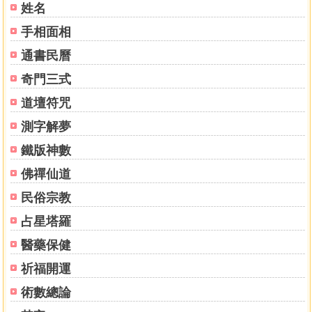
姓名
手相面相
通書民曆
奇門三式
道壇符咒
測字解夢
鐵版神數
佛禪仙道
民俗宗教
占星塔羅
醫藥保健
祈福開運
術數總論