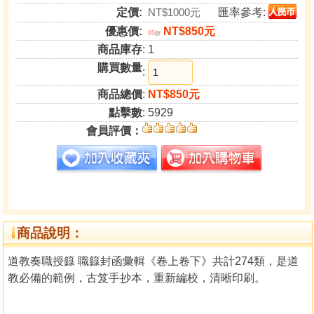
定價:
NT$1000元
匯率參考:
優惠價:
NT$850元
85
折
商品庫存
: 1
購買數量
:
商品總價
:
NT$850元
點擊數
: 5929
會員評價：
商品說明：
道教奏職授籙 職籙封函彙輯《卷上卷下》共計274類，是道
教必備的範例，古笈手抄本，重新編校，清晰印刷。