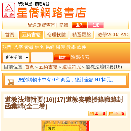
配送運費查詢
|
簡體
首頁
五術書籍
命理軟體
精選羅盤
教學VCD/DVD
熱門:
八字
紫微
姓名
易經
堪輿
教學
軟件
進階搜索
目前位置:
首頁
五術書籍
道壇符咒
道教法壇輯要(16)
>
>
>
(17)道教奏職授籙職籙封函彙輯(全二卷)
您的購物車中有 0 件商品，總計金額 NT$0元。
道教法壇輯要(16)(17)道教奏職授籙職籙封
函彙輯(全二卷)