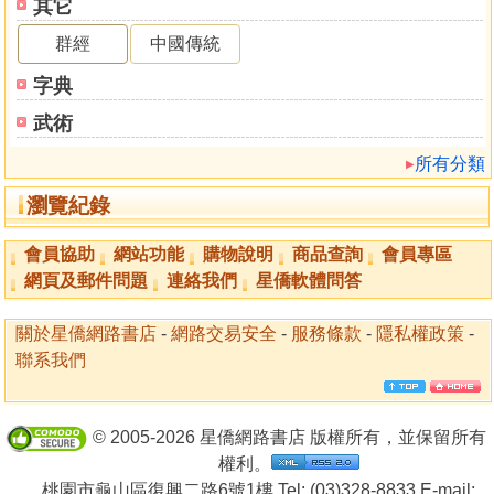
其它
群經
中國傳統
字典
武術
所有分類
瀏覽紀錄
會員協助
網站功能
購物說明
商品查詢
會員專區
網頁及郵件問題
連絡我們
星僑軟體問答
關於星僑網路書店
-
網路交易安全
-
服務條款
-
隱私權政策
-
聯系我們
© 2005-2026 星僑網路書店 版權所有，並保留所有
權利。
桃園市龜山區復興二路6號1樓 Tel: (03)328-8833 E-mail: