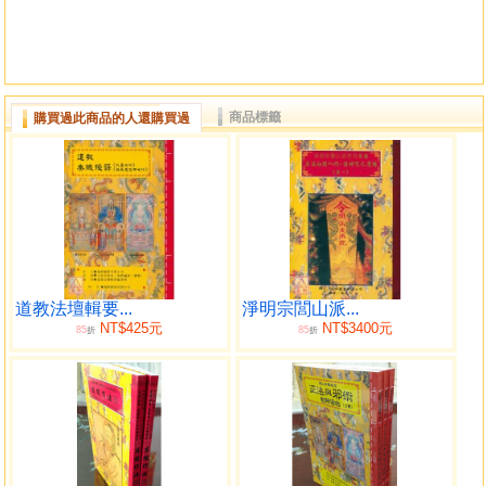
商品標籤
購買過此商品的人還購買過
道教法壇輯要...
淨明宗閭山派...
NT$425元
NT$3400元
85
85
折
折