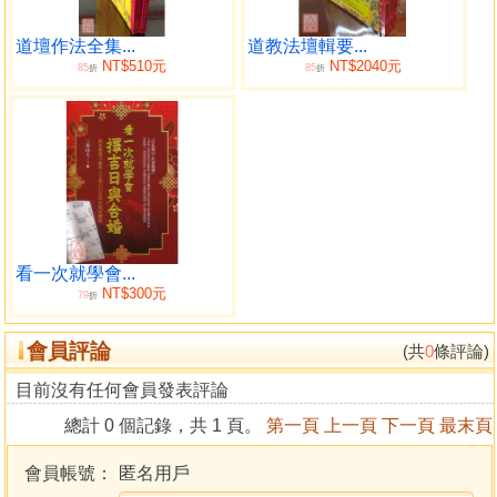
道壇作法全集...
道教法壇輯要...
NT$510元
NT$2040元
85
85
折
折
看一次就學會...
NT$300元
79
折
會員評論
(共
0
條評論)
目前沒有任何會員發表評論
總計 0 個記錄，共 1 頁。
第一頁
上一頁
下一頁
最末頁
會員帳號：
匿名用戶