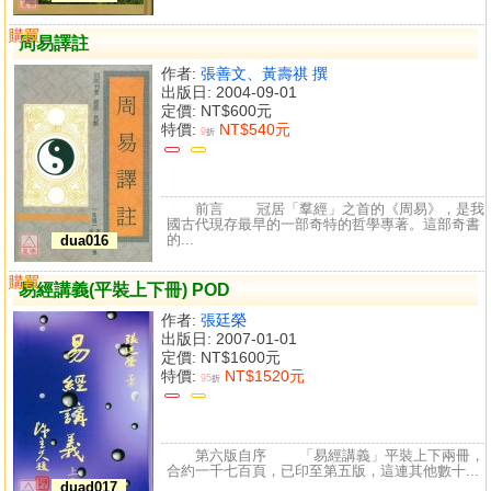
購買
比較
周易譯註
作者:
張善文、黃壽祺 撰
出版日: 2004-09-01
定價:
NT$600元
特價:
NT$540元
9
折
前言 冠居「羣經」之首的《周易》，是我
國古代現存最早的一部奇特的哲學專著。這部奇書
的...
dua016
購買
比較
易經講義(平裝上下冊) POD
作者:
張廷榮
出版日: 2007-01-01
定價:
NT$1600元
特價:
NT$1520元
95
折
第六版自序 「易經講義」平裝上下兩冊，
合約一千七百頁，已印至第五版，這連其他數十...
duad017