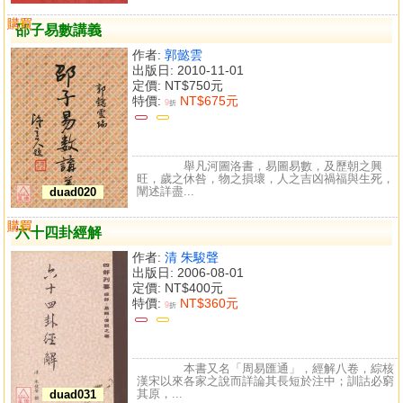
購買
比較
邵子易數講義
作者:
郭懿雲
出版日: 2010-11-01
定價:
NT$750元
特價:
NT$675元
9
折
舉凡河圖洛書，易圖易數，及歷朝之興
旺，歲之休咎，物之損壞，人之吉凶禍福與生死，
闡述詳盡...
duad020
購買
比較
六十四卦經解
作者:
清 朱駿聲
出版日: 2006-08-01
定價:
NT$400元
特價:
NT$360元
9
折
本書又名「周易匯通」，經解八卷，綜核
漢宋以來各家之說而詳論其長短於注中；訓詁必窮
其原，...
duad031