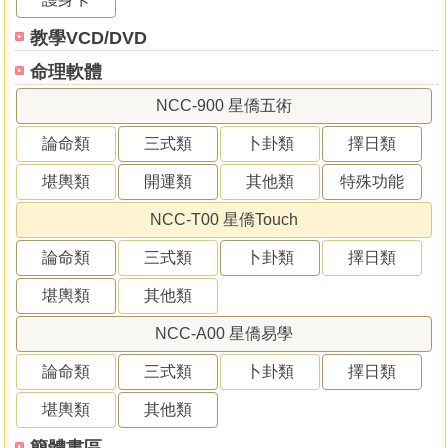
教學VCD/DVD
命理軟體
NCC-900 星僑五術
論命類
三式類
卜卦類
擇日類
堪輿類
開運類
其他類
特殊功能
NCC-T00 星僑Touch
論命類
三式類
卜卦類
擇日類
堪輿類
其他類
NCC-A00 星僑易學
論命類
三式類
卜卦類
擇日類
堪輿類
其他類