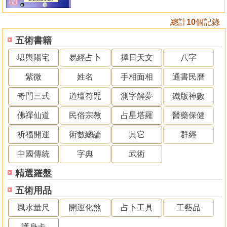
總計
10
個記錄
五術書籍
堪輿陽宅
易經占卜
擇日天文
八字
紫微
姓名
手相面相
通書民曆
奇門三式
道壇符咒
測字解夢
鐵版神數
佛禪仙道
民俗宗教
占星塔羅
醫藥保健
祈福開運
術數總論
其它
群經
中國傳統
字典
武術
精選羅盤
五術用品
風水量尺
開運化煞
占卜工具
工藝品
護身卡