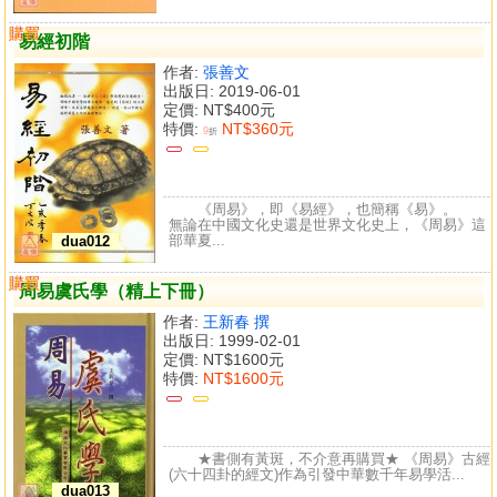
購買
比較
易經初階
作者:
張善文
出版日: 2019-06-01
定價:
NT$400元
特價:
NT$360元
9
折
《周易》，即《易經》，也簡稱《易》。
無論在中國文化史還是世界文化史上，《周易》這
部華夏...
dua012
購買
比較
周易虞氏學（精上下冊）
作者:
王新春 撰
出版日: 1999-02-01
定價:
NT$1600元
特價:
NT$1600元
★書側有黃斑，不介意再購買★ 《周易》古經
(六十四卦的經文)作為引發中華數千年易學活...
dua013