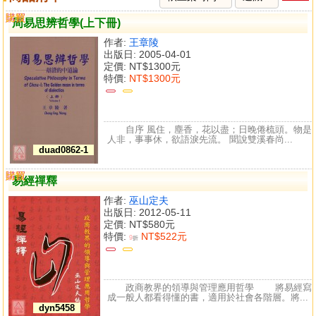
購買
比較
周易思辨哲學(上下冊)
作者:
王章陵
出版日: 2005-04-01
定價:
NT$1300元
特價:
NT$1300元
自序 風住，塵香，花以盡；日晚倦梳頭。物是
人非，事事休，欲語淚先流。 聞說雙溪春尚...
duad0862-1
購買
比較
易經禪釋
作者:
巫山定夫
出版日: 2012-05-11
定價:
NT$580元
特價:
NT$522元
9
折
政商教界的領導與管理應用哲學 將易經寫
成一般人都看得懂的書，適用於社會各階層。將...
dyn5458