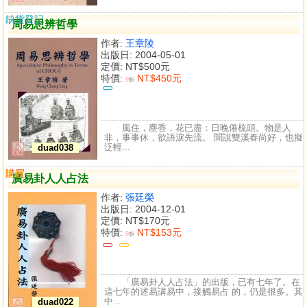
缺貨登記
周易思辨哲學
作者:
王章陵
出版日: 2004-05-01
定價:
NT$500元
特價:
NT$450元
9
折
風住，塵香，花已盡：日晚倦梳頭。物是人
非，事事休，欲語淚先流。 聞說雙溪春尚好，也擬
泛輕...
duad038
購買
比較
廣易卦人人占法
作者:
張廷榮
出版日: 2004-12-01
定價:
NT$170元
特價:
NT$153元
9
折
「廣易卦人人占法」的出版，已有七年了。在
這七年的述易講易中，接觸易占 的，仍是很多。其
中...
duad022