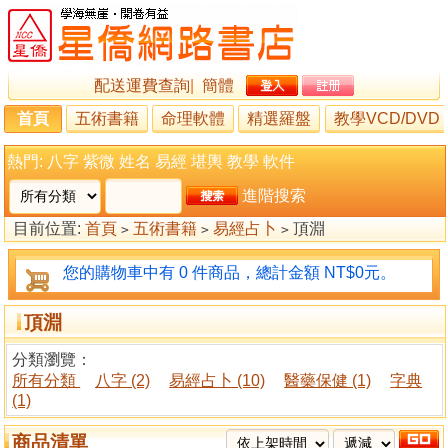
配送運費查詢
|
簡體
首頁
五術書籍
命理軟體
精選羅盤
教學VCD/DVD
熱門:
八字
紫微
姓名
易經
堪輿
教學
軟件
進階搜索
目前位置:
首頁
五術書籍
易經占卜
頂淵
>
>
>
您的購物車中有 0 件商品，總計金額 NT$0元。
頂淵
分類瀏覽：
所有分類
八字 (2)
易經占卜 (10)
醫藥保健 (1)
字典
(1)
商品清單