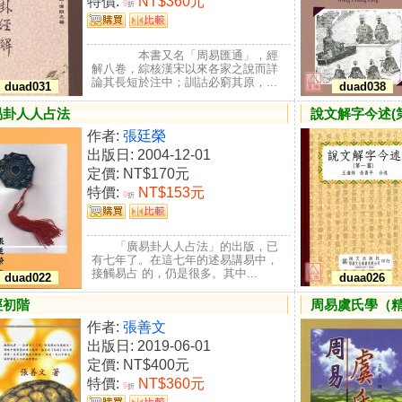
特價:
NT$360元
9
折
本書又名「周易匯通」，經
解八卷，綜核漢宋以來各家之說而詳
論其長短於注中；訓詁必窮其原，...
duad031
duad038
易卦人人占法
說文解字今述(
作者:
張廷榮
出版日: 2004-12-01
定價:
NT$170元
特價:
NT$153元
9
折
「廣易卦人人占法」的出版，已
有七年了。在這七年的述易講易中，
接觸易占 的，仍是很多。其中...
duad022
duaa026
經初階
周易虞氏學（
作者:
張善文
出版日: 2019-06-01
定價:
NT$400元
特價:
NT$360元
9
折