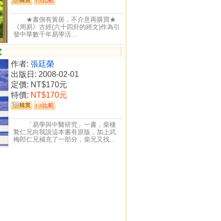
★書側有黃斑，不介意再購買★
《周易》古經(六十四卦的經文)作為引
發中華數千年易學活...
究
作者:
張廷榮
出版日: 2008-02-01
定價:
NT$170元
特價:
NT$170元
「易學與中醫研究」一書，柴棲
鷙仁兄向我說這本書有原版，加上武
梅郎仁兄補充了一部分，柴兄又找...