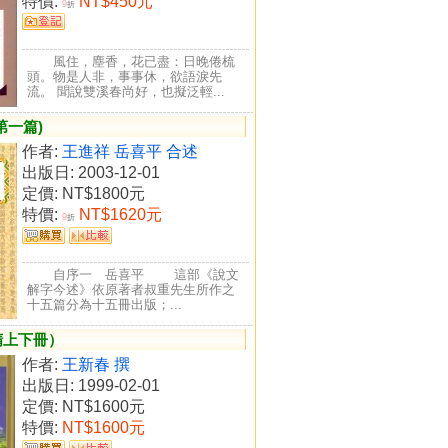
特價:
NT$450元
9
折
風住，塵香，花已盡：日晚倦梳
頭。物是人非，事事休，欲語淚先
流。 聞說雙溪春尚好，也擬泛輕...
第一篇)
作者:
王進祥 岳喜平 合述
出版日: 2003-12-01
定價:
NT$1800元
特價:
NT$1620元
9
折
自序一 岳喜平 這部《說文
解字今述》依原著者叔重先生所作之
十五篇分為十五冊出版；...
精上下冊）
作者:
王新春 撰
出版日: 1999-02-01
定價:
NT$1600元
特價:
NT$1600元