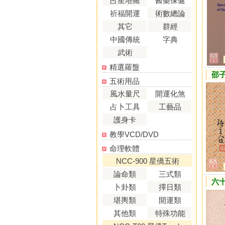
占星塔羅
醫藥保健
祈福開運
術數總論
其它
群經
中國傳統
字典
武術
精選羅盤
邵
五術用品
風水量尺
開運化煞
占卜工具
工藝品
護身卡
教學VCD/DVD
命理軟體
NCC-900 星僑五術
論命類
三式類
六
卜卦類
擇日類
堪輿類
開運類
其他類
特殊功能