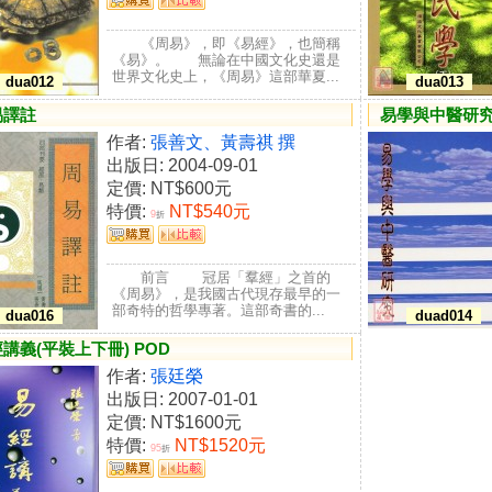
《周易》，即《易經》，也簡稱
《易》。 無論在中國文化史還是
世界文化史上，《周易》這部華夏...
dua012
dua013
易譯註
易學與中醫研
作者:
張善文、黃壽祺 撰
出版日: 2004-09-01
定價:
NT$600元
特價:
NT$540元
9
折
前言 冠居「羣經」之首的
《周易》，是我國古代現存最早的一
部奇特的哲學專著。這部奇書的...
dua016
duad014
講義(平裝上下冊) POD
作者:
張廷榮
出版日: 2007-01-01
定價:
NT$1600元
特價:
NT$1520元
95
折