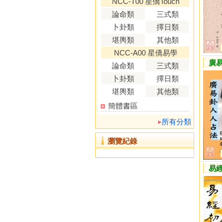
NCC-T00 星僑Touch
論命類
三式類
卜卦類
擇日類
堪輿類
其他類
NCC-A00 星僑易學
廣
論命類
三式類
卜卦類
擇日類
堪輿類
其他類
簡體書區
所有分類
瀏覽紀錄
易