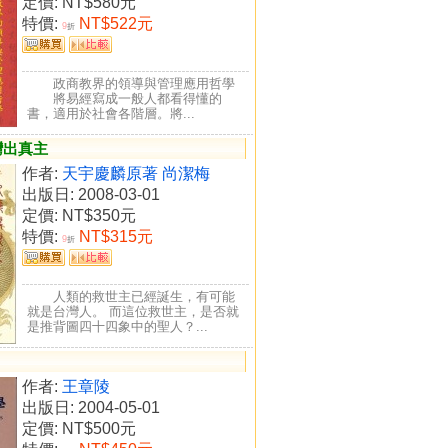
定價:
NT$580元
特價:
NT$522元
9
折
政商教界的領導與管理應用哲學
將易經寫成一般人都看得懂的
書，適用於社會各階層。將...
灣出真主
作者:
天宇慶麟原著 尚潔梅
出版日: 2008-03-01
定價:
NT$350元
特價:
NT$315元
9
折
人類的救世主已經誕生，有可能
就是台灣人。 而這位救世主，是否就
是推背圖四十四象中的聖人？...
作者:
王章陵
出版日: 2004-05-01
定價:
NT$500元