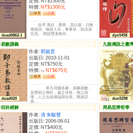
定價:
NT$1300元
特價:
NT$1300元
自序 風住，塵香，花以盡；日晚
倦梳頭。物是人非，事事休，欲語淚
先流。 聞說雙溪春尚...
duad0862-1
dyn5458
子易數講義
九龍傳說之臺
作者:
郭懿雲
出版日: 2010-11-01
定價:
NT$750元
特價:
NT$675元
9
折
舉凡河圖洛書，易圖易數，
及歷朝之興旺，歲之休咎，物之損
壞，人之吉凶禍福與生死，闡述詳
duad020
dun5298
盡...
十四卦經解
周易思辨哲學
作者:
清 朱駿聲
出版日: 2006-08-01
定價:
NT$400元