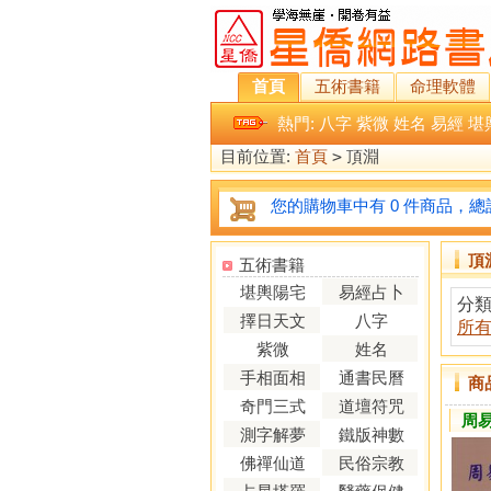
首頁
五術書籍
命理軟體
熱門:
八字
紫微
姓名
易經
堪
目前位置:
首頁
>
頂淵
您的購物車中有 0 件商品，總計
頂
五術書籍
堪輿陽宅
易經占卜
分
擇日天文
八字
所
紫微
姓名
手相面相
通書民曆
商
奇門三式
道壇符咒
周易
測字解夢
鐵版神數
佛禪仙道
民俗宗教