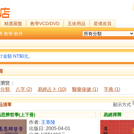
精選羅盤
教學VCD/DVD
五術用品
星僑首頁
輿
教學
軟件
金額 NT$0元。
淵
類瀏覽：
有分類
八字 (2)
易經占卜 (10)
醫藥保健 (1)
字典 (1)
品清單
顯示方式
思辨哲學(上下冊)
易經禪釋
作者:
王章陵
出版日: 2005-04-01