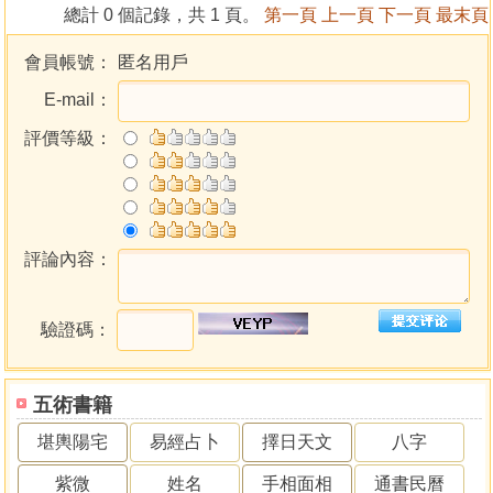
總計 0 個記錄，共 1 頁。
第一頁
上一頁
下一頁
最末頁
會員帳號：
匿名用戶
E-mail：
評價等級：
評論內容：
驗證碼：
五術書籍
堪輿陽宅
易經占卜
擇日天文
八字
紫微
姓名
手相面相
通書民曆