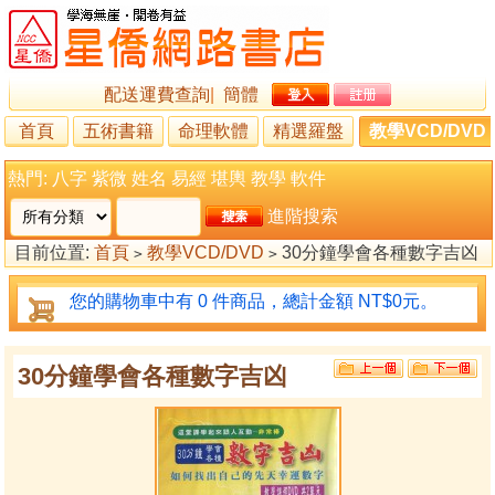
配送運費查詢
|
簡體
首頁
五術書籍
命理軟體
精選羅盤
教學VCD/DVD
熱門:
八字
紫微
姓名
易經
堪輿
教學
軟件
進階搜索
目前位置:
首頁
教學VCD/DVD
30分鐘學會各種數字吉凶
>
>
您的購物車中有 0 件商品，總計金額 NT$0元。
30分鐘學會各種數字吉凶