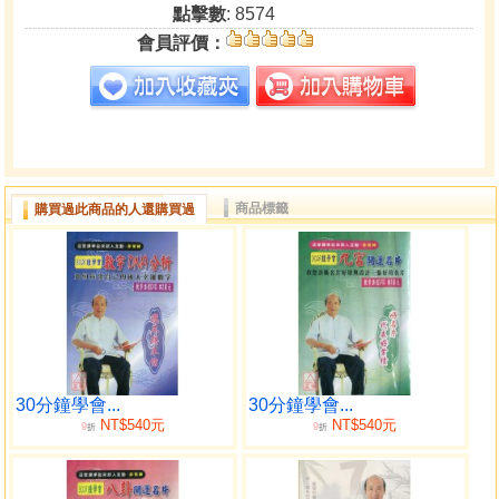
點擊數
: 8574
會員評價：
商品標籤
購買過此商品的人還購買過
30分鐘學會...
30分鐘學會...
NT$540元
NT$540元
9
9
折
折