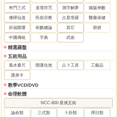
奇門三式
道壇符咒
測字解夢
鐵版神數
佛禪仙道
民俗宗教
占星塔羅
醫藥保健
祈福開運
術數總論
其它
群經
中國傳統
字典
武術
精選羅盤
五術用品
風水量尺
開運化煞
占卜工具
工藝品
護身卡
教學VCD/DVD
命理軟體
NCC-900 星僑五術
論命類
三式類
卜卦類
擇日類