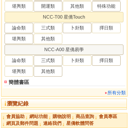
堪輿類
開運類
其他類
特殊功能
NCC-T00 星僑Touch
論命類
三式類
卜卦類
擇日類
堪輿類
其他類
NCC-A00 星僑易學
論命類
三式類
卜卦類
擇日類
堪輿類
其他類
簡體書區
所有分類
瀏覽紀錄
會員協助
網站功能
購物說明
商品查詢
會員專區
網頁及郵件問題
連絡我們
星僑軟體問答