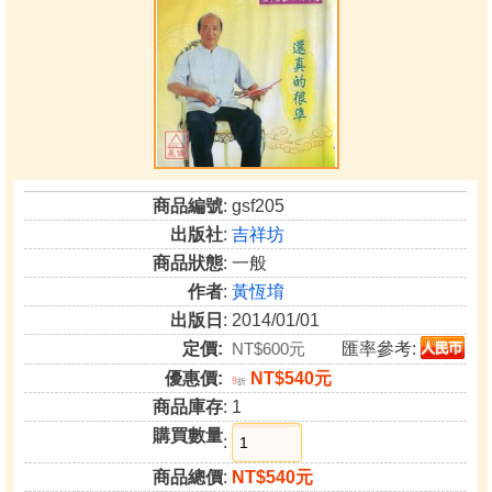
商品編號
: gsf205
出版社
:
吉祥坊
商品狀態
: 一般
作者
:
黃恆堉
出版日
: 2014/01/01
定價:
NT$600元
匯率參考:
優惠價:
NT$540元
9
折
商品庫存
: 1
購買數量
:
商品總價
:
NT$540元