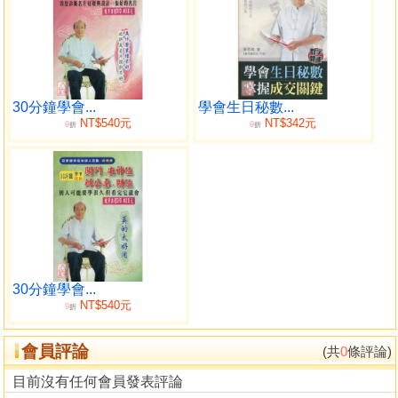
30分鐘學會...
學會生日秘數...
NT$540元
NT$342元
9
9
折
折
30分鐘學會...
NT$540元
9
折
會員評論
(共
0
條評論)
目前沒有任何會員發表評論