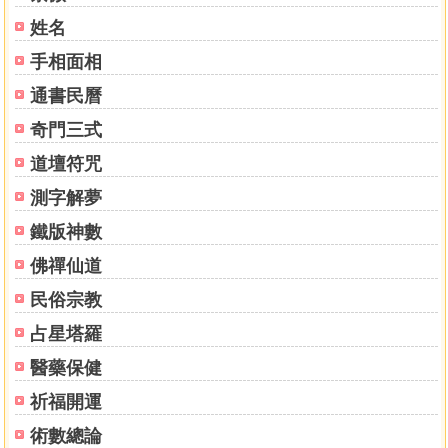
姓名
手相面相
通書民曆
奇門三式
道壇符咒
測字解夢
鐵版神數
佛禪仙道
民俗宗教
占星塔羅
醫藥保健
祈福開運
術數總論