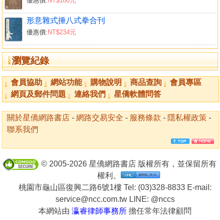
優惠價:
NT$180元
形意雜式捶八式拳合刊
優惠價:
NT$234元
瀏覽紀錄
會員協助
網站功能
購物說明
商品查詢
會員專區
網頁及郵件問題
連絡我們
星僑軟體問答
關於星僑網路書店
-
網路交易安全
-
服務條款
-
隱私權政策
-
聯系我們
© 2005-2026 星僑網路書店 版權所有，並保留所有
權利。
桃園市龜山區復興二路6號1樓 Tel: (03)328-8833 E-mail:
service@ncc.com.tw LINE:
@nccs
本網站由
瀛睿律師事務所
擔任常年法律顧問