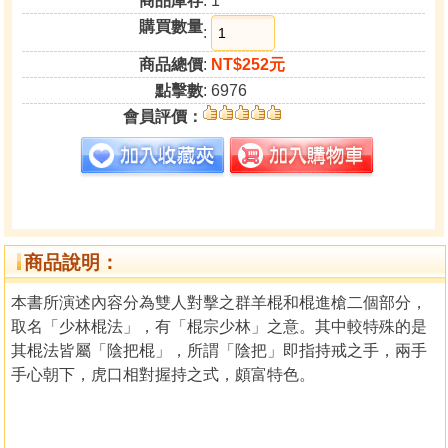
商品庫存
: 1
購買數量
:
商品總價
:
NT$252元
點擊數
: 6976
會員評價：
商品說明：
本書所演述內容分為雙人對擊之群羊棍和棍進槍二個部分，
取名「少林棍法」，有「棍宗少林」之意。其中較特殊的是
其棍法皆屬「陰把棍」，所謂「陰把」即指持戒之手，兩手
手心朝下，虎口相對握持之式，頗富特色。