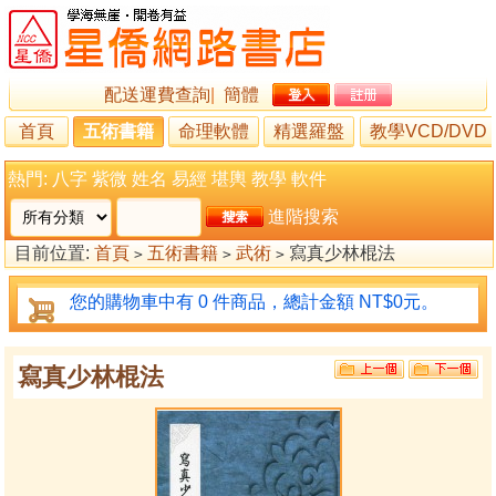
配送運費查詢
|
簡體
首頁
五術書籍
命理軟體
精選羅盤
教學VCD/DVD
熱門:
八字
紫微
姓名
易經
堪輿
教學
軟件
進階搜索
目前位置:
首頁
五術書籍
武術
寫真少林棍法
>
>
>
您的購物車中有 0 件商品，總計金額 NT$0元。
寫真少林棍法