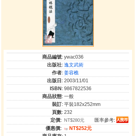
商品編號
: ywac036
出版社
:
逸文武術
作者
:
姜容樵
出版日
: 2003/11/01
ISBN
: 9867822536
商品狀態
: 一般
裝訂
: 平裝182x252mm
頁數
: 232
定價:
NT$280元
匯率參考:
優惠價:
NT$252元
9
折