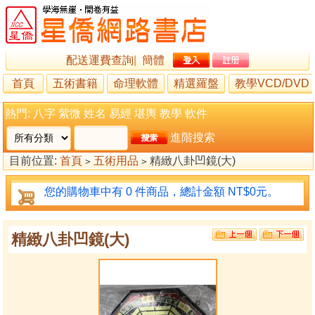
配送運費查詢
|
簡體
首頁
五術書籍
命理軟體
精選羅盤
教學VCD/DVD
熱門:
八字
紫微
姓名
易經
堪輿
教學
軟件
進階搜索
目前位置:
首頁
五術用品
精緻八卦凹鏡(大)
>
>
您的購物車中有 0 件商品，總計金額 NT$0元。
精緻八卦凹鏡(大)