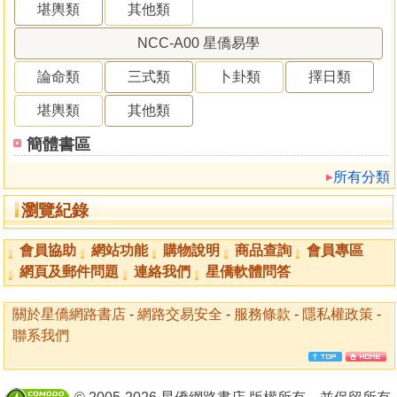
堪輿類
其他類
NCC-A00 星僑易學
論命類
三式類
卜卦類
擇日類
堪輿類
其他類
簡體書區
所有分類
瀏覽紀錄
會員協助
網站功能
購物說明
商品查詢
會員專區
網頁及郵件問題
連絡我們
星僑軟體問答
關於星僑網路書店
-
網路交易安全
-
服務條款
-
隱私權政策
-
聯系我們