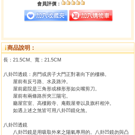
會員評價：
商品說明：
長：21.5CM、寬：21.5CM
八卦凹透鏡：房門或房子大門正對著向下的樓梯。
屋前有反弓路、水及路沖。
屋前庭院是三角形或梯形形如尖嘴剪刀。
屋前有兩條路所夾三陽宅。
廳屋官室、高樓殿寺、庵觀屋脊以及旗杆相沖。
如遇上述之煞皆可用八卦凹鏡化煞。
八卦凹透鏡
八卦凹鏡是用吸取外來之陽氣專用的。八卦凹鏡勿與凸