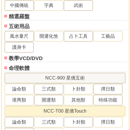
中國傳統
字典
武術
精選羅盤
五術用品
風水量尺
開運化煞
占卜工具
工藝品
護身卡
教學VCD/DVD
命理軟體
NCC-900 星僑五術
論命類
三式類
卜卦類
擇日類
堪輿類
開運類
其他類
特殊功能
NCC-T00 星僑Touch
論命類
三式類
卜卦類
擇日類