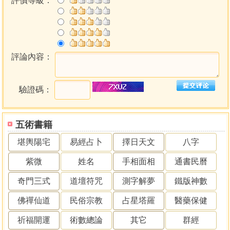
評價等級：
評論內容：
驗證碼：
五術書籍
堪輿陽宅
易經占卜
擇日天文
八字
紫微
姓名
手相面相
通書民曆
奇門三式
道壇符咒
測字解夢
鐵版神數
佛禪仙道
民俗宗教
占星塔羅
醫藥保健
祈福開運
術數總論
其它
群經