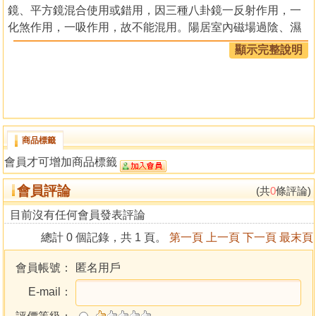
鏡、平方鏡混合使用或錯用，因三種八卦鏡一反射作用，一
化煞作用，一吸作用，故不能混用。陽居室內磁場過陰、濕
氣過重才能使用凹鏡吸外來陽氣入內化煞，消災。此鏡乃須
顯示完整說明
掛於門外，掛在屋內會使人反受其害。
1.此鏡乃須作法勒符咒，較不易傷人。
2.每月初一、十五日乃需搞軍，也就是祭拜兵馬。
此種法器力量才能持久。但力量亦僅數年而已。
商品標籤
會員才可增加商品標籤
會員評論
(共
0
條評論)
目前沒有任何會員發表評論
總計 0 個記錄，共 1 頁。
第一頁
上一頁
下一頁
最末頁
會員帳號：
匿名用戶
E-mail：