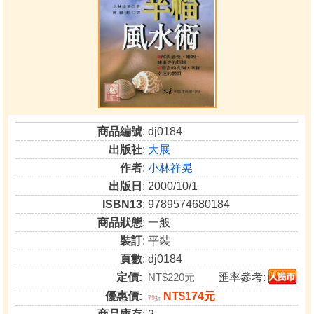
商品編號
: dj0184
出版社
:
大展
作者
:
小林祥晃
出版日
: 2000/10/1
ISBN13
: 9789574680184
商品狀態
: 一般
裝訂
: 平裝
頁數
: dj0184
定價:
NT$220元
匯率參考:
優惠價:
NT$174元
79
折