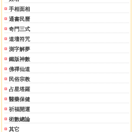
手相面相
通書民曆
奇門三式
道壇符咒
測字解夢
鐵版神數
佛禪仙道
民俗宗教
占星塔羅
醫藥保健
祈福開運
術數總論
其它