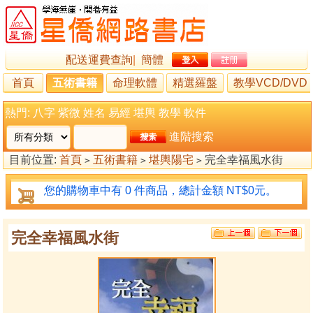
配送運費查詢
|
簡體
首頁
五術書籍
命理軟體
精選羅盤
教學VCD/DVD
熱門:
八字
紫微
姓名
易經
堪輿
教學
軟件
進階搜索
目前位置:
首頁
五術書籍
堪輿陽宅
完全幸福風水街
>
>
>
您的購物車中有 0 件商品，總計金額 NT$0元。
完全幸福風水街