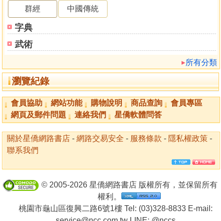
群經
中國傳統
字典
武術
所有分類
瀏覽紀錄
會員協助
網站功能
購物說明
商品查詢
會員專區
網頁及郵件問題
連絡我們
星僑軟體問答
關於星僑網路書店
-
網路交易安全
-
服務條款
-
隱私權政策
-
聯系我們
© 2005-2026 星僑網路書店 版權所有，並保留所有
權利。
桃園市龜山區復興二路6號1樓 Tel: (03)328-8833 E-mail:
service@ncc.com.tw LINE:
@nccs