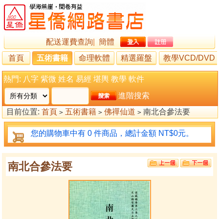
配送運費查詢
|
簡體
首頁
五術書籍
命理軟體
精選羅盤
教學VCD/DVD
熱門:
八字
紫微
姓名
易經
堪輿
教學
軟件
進階搜索
目前位置:
首頁
五術書籍
佛禪仙道
南北合參法要
>
>
>
您的購物車中有 0 件商品，總計金額 NT$0元。
南北合參法要