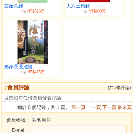
文始真經
大六壬精解
NT$323元
NT$900元
95
9
折
折
形家長眼法陰...
NT$425元
85
折
會員評論
(共
0
條評論)
目前沒有任何會員發表評論
總計 0 個記錄，共 1 頁。
第一頁
上一頁
下一頁
最末頁
會員帳號：
匿名用戶
E-mail：