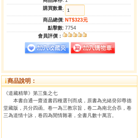
商品庫存
: 1
購買數量
:
商品總價
:
NT$323元
點擊數
: 7754
會員評價：
商品說明：
《道藏精華》第三集之七
本書自通一齋道書四種選刊而成，原書為光緒癸卯尊德
堂藏版，共分四函。卷一為三教宗旨，卷二為南北合忝，卷
三為道情十詠，卷四為閒情雜著，全書凡數十萬言。