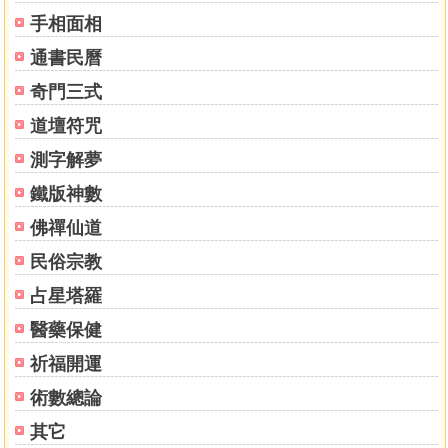
手相面相
通書民曆
奇門三式
道壇符咒
測字解夢
鐵版神數
佛禪仙道
民俗宗教
占星塔羅
醫藥保健
祈福開運
術數總論
其它