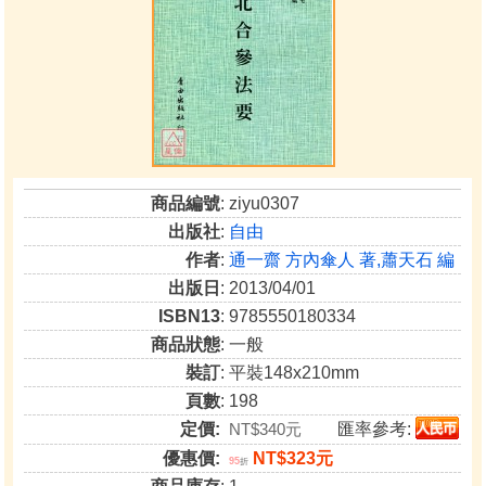
商品編號
: ziyu0307
出版社
:
自由
作者
:
通一齋 方內傘人 著,蕭天石 編
出版日
: 2013/04/01
ISBN13
: 9785550180334
商品狀態
: 一般
裝訂
: 平裝148x210mm
頁數
: 198
定價:
NT$340元
匯率參考:
優惠價:
NT$323元
95
折