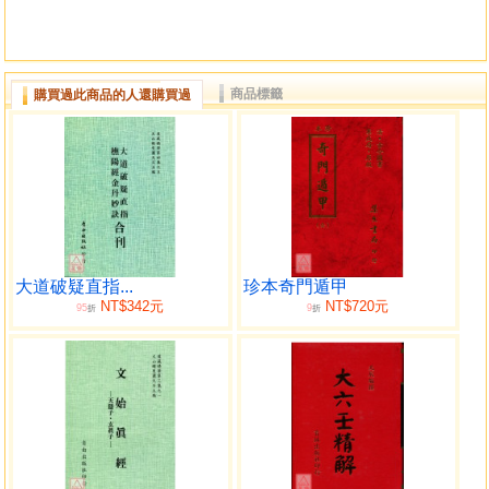
商品標籤
購買過此商品的人還購買過
大道破疑直指...
珍本奇門遁甲
NT$342元
NT$720元
95
9
折
折