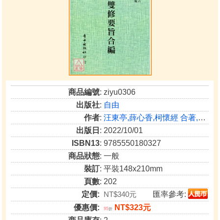
商品編號
: ziyu0306
出版社
:
自由
作者
:
汪東亭,薛心香,柯懷經 合著,蕭天石 編
出版日
: 2022/10/01
ISBN13
: 9785550180327
商品狀態
: 一般
裝訂
: 平裝148x210mm
頁數
: 202
定價:
NT$340元
匯率參考:
優惠價:
NT$323元
95
折