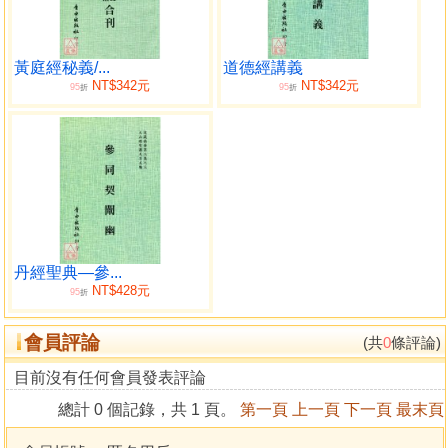
黃庭經秘義/...
道德經講義
NT$342元
NT$342元
95
95
折
折
丹經聖典—參...
NT$428元
95
折
會員評論
(共
0
條評論)
目前沒有任何會員發表評論
總計 0 個記錄，共 1 頁。
第一頁
上一頁
下一頁
最末頁