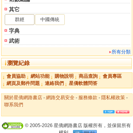
其它
群經
中國傳統
字典
武術
所有分類
瀏覽紀錄
會員協助
網站功能
購物說明
商品查詢
會員專區
網頁及郵件問題
連絡我們
星僑軟體問答
關於星僑網路書店
-
網路交易安全
-
服務條款
-
隱私權政策
-
聯系我們
© 2005-2026 星僑網路書店 版權所有，並保留所有
權利。