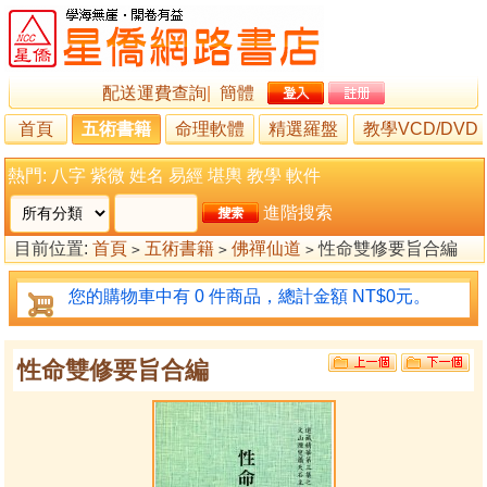
配送運費查詢
|
簡體
首頁
五術書籍
命理軟體
精選羅盤
教學VCD/DVD
熱門:
八字
紫微
姓名
易經
堪輿
教學
軟件
進階搜索
目前位置:
首頁
五術書籍
佛禪仙道
性命雙修要旨合編
>
>
>
您的購物車中有 0 件商品，總計金額 NT$0元。
性命雙修要旨合編