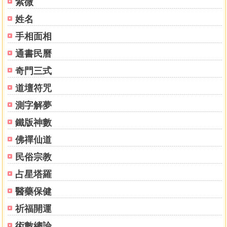
紫微
姓名
手相面相
通書民曆
奇門三式
道壇符咒
測字解夢
鐵版神數
佛禪仙道
民俗宗教
占星塔羅
醫藥保健
祈福開運
術數總論