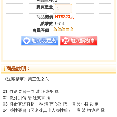
商品庫存
: 2
購買數量
:
商品總價
:
NT$323元
點擊數
: 9614
會員評價：
商品說明：
《道藏精華》第三集之六
01. 性命要旨一卷 清 汪東亭 撰
02. 教外別傳 清 汪東亭 撰
03. 性命真源直指一卷 清 薛心香 撰、清 閔小艮 勘定
04. 養性要旨（又名葆真山人養性編）一卷 清 柯懷經 撰