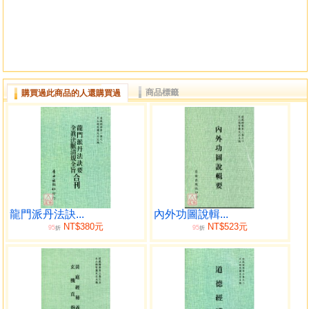
商品標籤
購買過此商品的人還購買過
龍門派丹法訣...
內外功圖說輯...
NT$380元
NT$523元
95
95
折
折