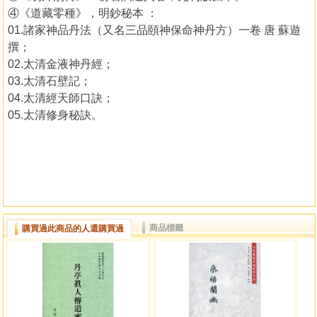
④《道藏零種》，明鈔秘本 ：
01.諸家神品丹法（又名三品頤神保命神丹方）一卷 唐 蘇遊
撰；
02.太清金液神丹經；
03.太清石壁記；
04.太清經天師口訣；
05.太清修身秘訣。
商品標籤
購買過此商品的人還購買過