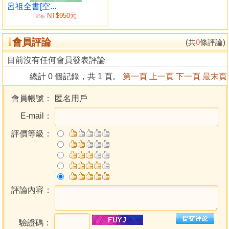
呂祖全書[空...
NT$950元
95
折
會員評論
(共
0
條評論)
目前沒有任何會員發表評論
總計 0 個記錄，共 1 頁。
第一頁
上一頁
下一頁
最末頁
會員帳號：
匿名用戶
E-mail：
評價等級：
評論內容：
驗證碼：