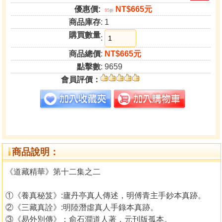
優惠價:
NT$665元
95
折
商品庫存
: 1
購買數量
:
商品總價
:
NT$665元
點擊數
: 9659
會員評價：
商品說明：
《道藏精華》第十二集之二
①《養真秘笈》:廬丹亭真人傳述，明傅青主手鈔本真跡。
②《三藏真詮》:明陸潛虛真人手錄本真跡。
③《易外別傳》：俞石澗道人著，元刊版孤本。