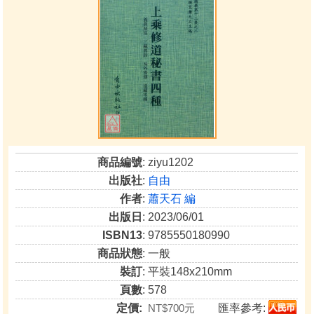
商品編號
: ziyu1202
出版社
:
自由
作者
:
蕭天石 編
出版日
: 2023/06/01
ISBN13
: 9785550180990
商品狀態
: 一般
裝訂
: 平裝148x210mm
頁數
: 578
定價:
NT$700元
匯率參考: