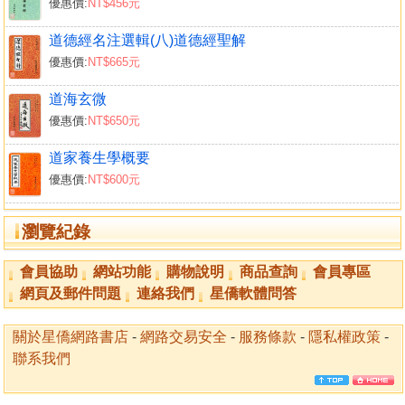
優惠價:
NT$456元
道德經名注選輯(八)道德經聖解
優惠價:
NT$665元
道海玄微
優惠價:
NT$650元
道家養生學概要
優惠價:
NT$600元
瀏覽紀錄
會員協助
網站功能
購物說明
商品查詢
會員專區
網頁及郵件問題
連絡我們
星僑軟體問答
關於星僑網路書店
-
網路交易安全
-
服務條款
-
隱私權政策
-
聯系我們