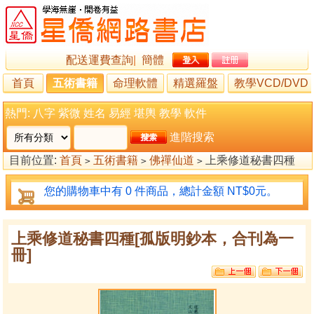
配送運費查詢
|
簡體
首頁
五術書籍
命理軟體
精選羅盤
教學VCD/DVD
熱門:
八字
紫微
姓名
易經
堪輿
教學
軟件
進階搜索
目前位置:
首頁
五術書籍
佛禪仙道
上乘修道秘書四種
>
>
>
[孤版明鈔本，合刊為一冊]
您的購物車中有 0 件商品，總計金額 NT$0元。
上乘修道秘書四種[孤版明鈔本，合刊為一
冊]