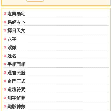
堪輿陽宅
易經占卜
擇日天文
八字
紫微
姓名
手相面相
通書民曆
奇門三式
道壇符咒
測字解夢
鐵版神數