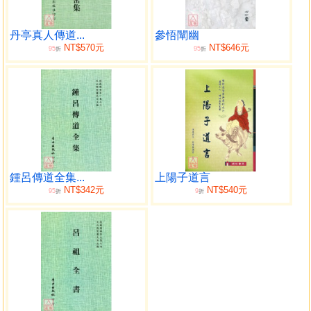
丹亭真人傳道...
參悟闡幽
NT$570元
NT$646元
95
95
折
折
鍾呂傳道全集...
上陽子道言
NT$342元
NT$540元
95
9
折
折