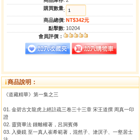
商品庫存
: 2
購買數量
:
商品總價
:
NT$342元
點擊數
: 10204
會員評價：
商品說明：
《道藏精華》第一集之三
01. 金碧古文龍虎上經註疏三卷三十三章 宋王道撰 周真一印
證
02. 靈寶畢法 鍾離權著，呂洞賓傳
03. 入藥鏡 至一真人崔希範著，混然子、滄溟子、一壑居士
注