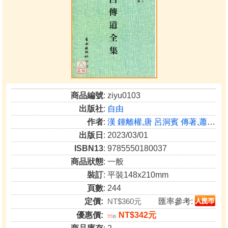
商品編號
: ziyu0103
出版社
:
自由
作者
:
漢 鍾離權,唐 呂洞賓 傳著,蕭天石 編
出版日
: 2023/03/01
ISBN13
: 9785550180037
商品狀態
: 一般
裝訂
: 平裝148x210mm
頁數
: 244
定價:
NT$360元
匯率參考:
優惠價:
NT$342元
95
折