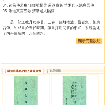
04. 鍾呂傳道集 漢鍾離權著 呂洞賓集 華陽真人施肩吾傳
05. 唱道真言五卷 清華老人賜籙
是一部道教丹功專著。三卷，鍾離權述，呂岩集，施肩
吾傳。約成書於五代時期。該書採用問答的形式，系統論述
了內丹修煉的十八個問題。
顯示完整說明
商品標籤
購買過此商品的人還購買過