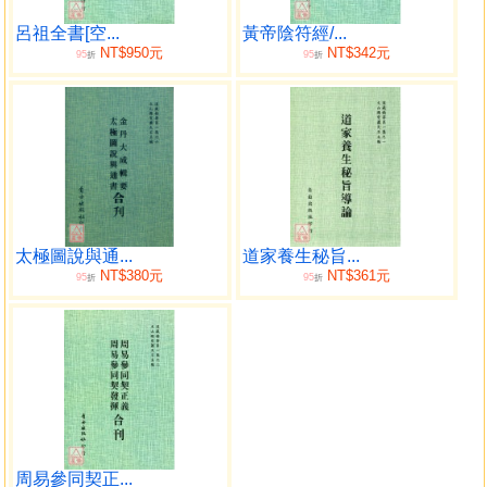
呂祖全書[空...
黃帝陰符經/...
NT$950元
NT$342元
95
95
折
折
太極圖說與通...
道家養生秘旨...
NT$380元
NT$361元
95
95
折
折
周易參同契正...