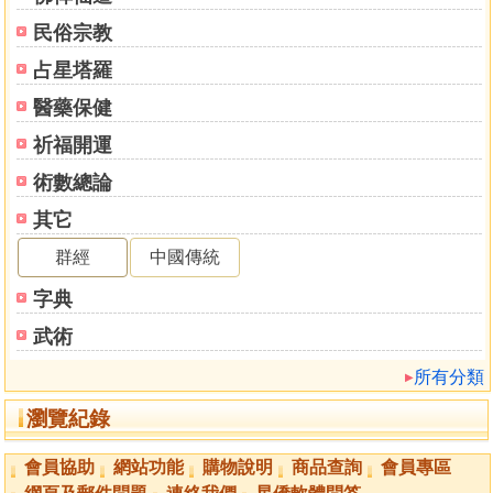
民俗宗教
占星塔羅
醫藥保健
祈福開運
術數總論
其它
群經
中國傳統
字典
武術
所有分類
瀏覽紀錄
會員協助
網站功能
購物說明
商品查詢
會員專區