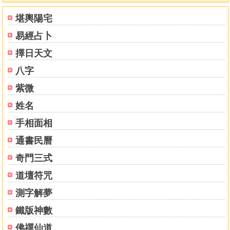
堪輿陽宅
易經占卜
擇日天文
八字
紫微
姓名
手相面相
通書民曆
奇門三式
道壇符咒
測字解夢
鐵版神數
佛禪仙道