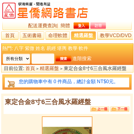
配送運費查詢
|
簡體
首頁
五術書籍
命理軟體
精選羅盤
教學VCD/DVD
熱門:
八字
紫微
姓名
易經
堪輿
教學
軟件
進階搜索
目前位置:
首頁
精選羅盤
東定合金8寸6三合風水羅經盤
>
>
您的購物車中有 0 件商品，總計金額 NT$0元。
東定合金8寸6三合風水羅經盤