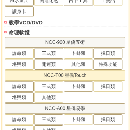
風水量尺
開運化煞
占卜工具
工藝品
護身卡
教學VCD/DVD
命理軟體
NCC-900 星僑五術
論命類
三式類
卜卦類
擇日類
堪輿類
開運類
其他類
特殊功能
NCC-T00 星僑Touch
論命類
三式類
卜卦類
擇日類
堪輿類
其他類
NCC-A00 星僑易學
論命類
三式類
卜卦類
擇日類