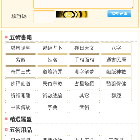
驗證碼：
五術書籍
堪輿陽宅
易經占卜
擇日天文
八字
紫微
姓名
手相面相
通書民曆
奇門三式
道壇符咒
測字解夢
鐵版神數
佛禪仙道
民俗宗教
占星塔羅
醫藥保健
祈福開運
術數總論
其它
群經
中國傳統
字典
武術
精選羅盤
五術用品