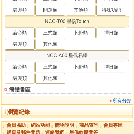
堪輿類
開運類
其他類
特殊功能
NCC-T00 星僑Touch
論命類
三式類
卜卦類
擇日類
堪輿類
其他類
NCC-A00 星僑易學
論命類
三式類
卜卦類
擇日類
堪輿類
其他類
簡體書區
所有分類
瀏覽紀錄
會員協助
網站功能
購物說明
商品查詢
會員專區
網頁及郵件問題
連絡我們
星僑軟體問答