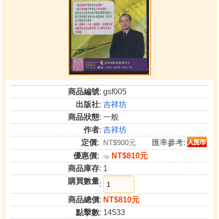
商品編號
: gsf005
出版社
:
吉祥坊
商品狀態
: 一般
作者
:
吉祥坊
定價:
NT$900元
匯率參考:
優惠價:
NT$810元
9
折
商品庫存
: 1
購買數量
:
商品總價
:
NT$810元
點擊數
: 14533