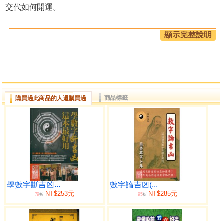
交代如何開運。
內容
顯示完整說明
01、如何直接查出數字吉凶
02、數字吉凶如何判斷
03、先天易經八卦快速記憶法
04、心想事成九字真訣
商品標籤
購買過此商品的人還購買過
05、快速致富三大準則
06、簡易人生八大目標診斷法
07、簡易數字卜卦法
08、如何幫助使他人能心想事成
09、如何用九宮挑出一輩子的幸運數字
10、如何運用數字開運改運
學數字斷吉凶...
數字論吉凶(...
NT$253元
NT$285元
79
95
折
折