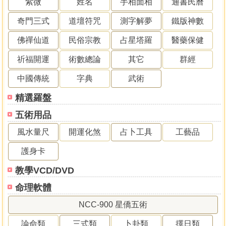
紫微
姓名
手相面相
通書民曆
奇門三式
道壇符咒
測字解夢
鐵版神數
佛禪仙道
民俗宗教
占星塔羅
醫藥保健
祈福開運
術數總論
其它
群經
中國傳統
字典
武術
精選羅盤
五術用品
風水量尺
開運化煞
占卜工具
工藝品
護身卡
教學VCD/DVD
命理軟體
NCC-900 星僑五術
論命類
三式類
卜卦類
擇日類