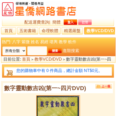
配送運費查詢
|
簡體
首頁
五術書籍
命理軟體
精選羅盤
教學VCD/DVD
熱門:
八字
紫微
姓名
易經
堪輿
教學
軟件
進階搜索
目前位置:
首頁
教學VCD/DVD
數字靈動數吉凶(第一~四
>
>
片DVD)
您的購物車中有 0 件商品，總計金額 NT$0元。
數字靈動數吉凶(第一~四片DVD)