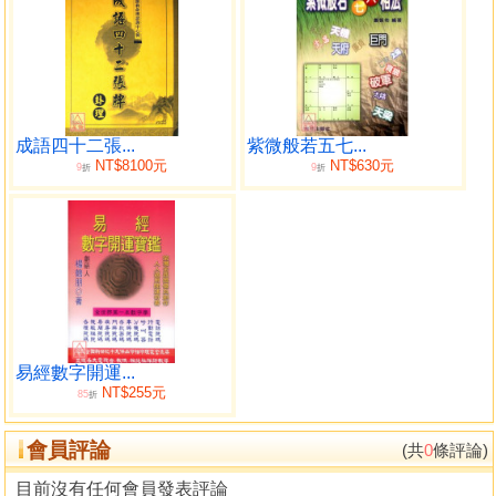
成語四十二張...
紫微般若五七...
NT$8100元
NT$630元
9
9
折
折
易經數字開運...
NT$255元
85
折
會員評論
(共
0
條評論)
目前沒有任何會員發表評論