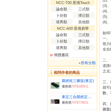
(2)
NCC-T00 星僑Touch
(3
論命類
三式類
(4
卜卦類
擇日類
(5
堪輿類
其他類
(6
NCC-A00 星僑易學
如何
論命類
三式類
一、
卜卦類
擇日類
視力
堪輿類
其他類
全自
簡體書區
二、
所有分類
道路
之去
相同作者的商品
羅經杖三腳架(東定)
三、
優惠價:
NT$1800元
就可
數。
東定三合羅經定位儀
優惠價:
NT$7760元
四、
圖盤