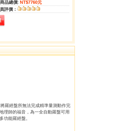
商品總價
:
NT$7760元
員評價：
圖將羅經盤所無法完成精準量測動作完
地理師的福音，為一全自動羅盤可用
多功能羅經盤。