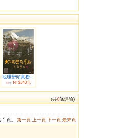
地理巒頭實務...
NT$340元
85
折
(共
0
條評論)
 1 頁。
第一頁
上一頁
下一頁
最末頁