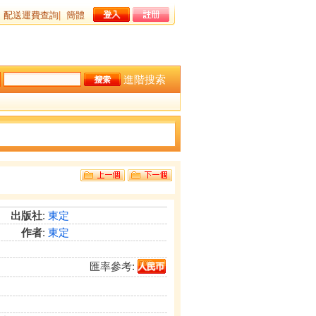
配送運費查詢
|
簡體
進階搜索
出版社
:
東定
作者
:
東定
匯率參考: