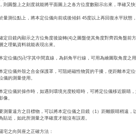
，則圓盤上之刻度就能將平面圖上之各方位度數顯示出來，準確又快
於量測位點上，將本定位儀向前或後傾斜 45度以上再回復水平狀態
確定目鏡內顯示之方位角度後旋轉(4)之圖盤使其角度對齊四角盤前
層之理氣資料就能表現出來。
本定位儀(5)卍字其中間直線，為斜角平行線，可用為繪圖取角度之
本定位儀外殼之合金保護罩，可阻絕磁性物質的干擾，使距離本定位
位儀的測量使用。
本定位儀於操作時，如遇到環境光度較暗時，可將定位儀移近眼睛，
影像。
要測量遠方之目標物，可以將本定位儀之目鏡（1）距離眼睛稍遠，
為貼近，如此所測量之準確度才能沒有誤差。
陽宅之向與座之正確方法：