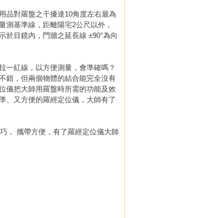
用品對羅盤之干擾達10角度左右最為
量測基準線，距離陽宅2公尺以外，
於目鏡內，門牆之延長線 ±90°為向
拉一紅線，以方便測量，會準確嗎？
不錯，但兩個物體的結合能完全沒有
位儀把大師用羅盤時所需的功能及效
準、又方便的羅經定位儀，大師有了
又輕又巧， 攜帶方便，有了羅經定位儀大師