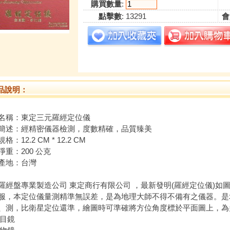
購買數量
:
點擊數
: 13291
會
品說明：
名稱：東定三元羅經定位儀
簡述：經精密儀器檢測，度數精確，品質臻美
格：12.2 CM * 12.2 CM
淨重：200 公克
產地：台灣
盤專業製造公司 東定商行有限公司 ，最新發明(羅經定位儀)如
服，本定位儀量測精準無誤差，是為地理大師不得不備有之儀器。是
、測，比衛星定位還準，繪圖時可準確將方位角度標於平面圖上，為
、目鏡