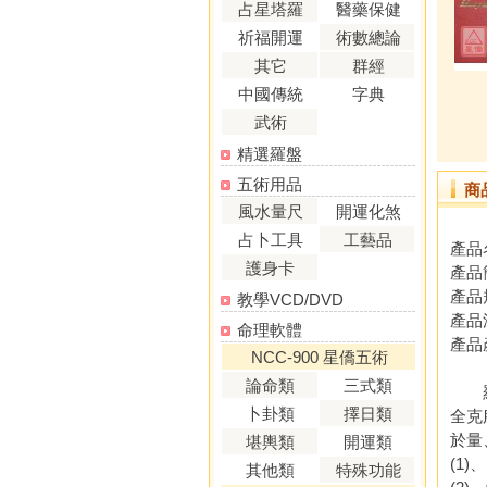
占星塔羅
醫藥保健
祈福開運
術數總論
其它
群經
中國傳統
字典
武術
精選羅盤
五術用品
商
風水量尺
開運化煞
占卜工具
工藝品
產品
護身卡
產品
產品規
教學VCD/DVD
產品
命理軟體
產品
NCC-900 星僑五術
論命類
三式類
羅經
卜卦類
擇日類
全克
於量
堪輿類
開運類
(1)
其他類
特殊功能