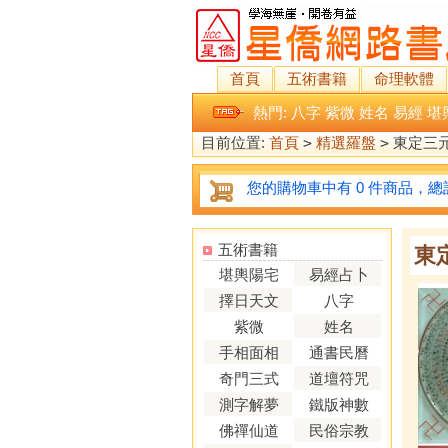
首頁
五術書籍
命理軟體
熱門:
八字
紫微
姓名
易經
堪
目前位置:
首頁
>
精選羅盤
>
東定三
您的購物車中有 0 件商品，總計
五術書籍
東
堪輿陽宅
易經占卜
擇日天文
八字
紫微
姓名
手相面相
通書民曆
奇門三式
道壇符咒
測字解夢
鐵版神數
佛禪仙道
民俗宗教