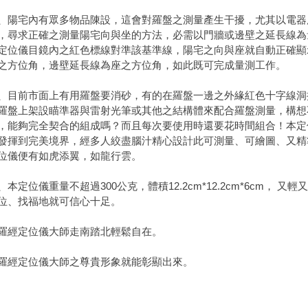
、陽宅內有眾多物品陳設，這會對羅盤之測量產生干擾，尤其以電器
，尋求正確之測量陽宅向與坐的方法，必需以門牆或邊壁之延長線為
定位儀目鏡內之紅色標線對準該基準線，陽宅之向與座就自動正確顯示
之方位角，邊壁延長線為座之方位角，如此既可完成量測工作。
、目前市面上有用羅盤要消砂，有的在羅盤一邊之外緣紅色十字線洞
羅盤上架設瞄準器與雷射光筆或其他之結構體來配合羅盤測量，構想
，能夠完全契合的組成嗎？而且每次要使用時還要花時間組合！本定
發揮到完美境界，經多人絞盡腦汁精心設計此可測量、可繪圖、又精
位儀便有如虎添翼，如龍行雲。
、本定位儀重量不超過300公克，體積12.2cm*12.2cm*6cm， 
位、找福地就可信心十足。
羅經定位儀大師走南踏北輕鬆自在。
羅經定位儀大師之尊貴形象就能彰顯出來。