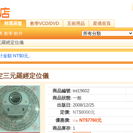
精選羅盤
教學VCD/DVD
五術用品
星僑首頁
輿
教學
軟件
元羅經定位儀
金額 NT$0元。
定三元羅經定位儀
商品編號
: tnt19602
商品狀態
: 一般
出版日
: 2008/12/25
定價:
NT$8000元
優惠價:
NT$7760元
97
折
商品庫存
: 1