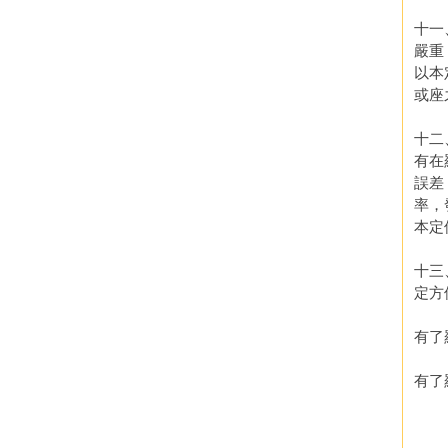
十一
嚴重
以本
或座
十二
有在
誤差
率，
本定
十三
定方
有了
有了