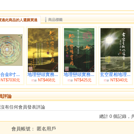
商品標籤
買過此商品的人還購買過
合金8寸...
地理巒頭實務...
地理巒頭實務...
玄空星相地理...
NT$7030元
NT$468元
NT$425元
NT$340元
85
85
85
折
折
折
員評論
前沒有任何會員發表評論
總計 0 個記錄，共
會員帳號：
匿名用戶