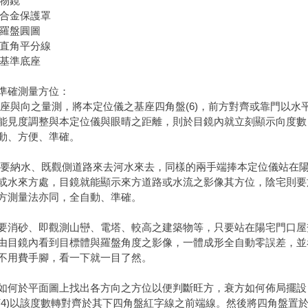
、物鏡
)、合金保護罩
)、羅盤圓圖
)、直角平分線
)、基準底座
準確測量方位：
 座與向之量測，將本定位儀之基座四角盤(6)，前方對齊或靠門以水平
能見度調整與本定位儀與眼晴之距離，則於目鏡內就立刻顯示向度數，
動、方便、準確。
 要納水、既觀側道路來去河水來去，同樣的兩手端捧本定位儀站在
或水來方處，目鏡就能顯示來方道路或水流之影像其方位，陰宅則要
方測量法亦同，全自動、準確。
要消砂、即觀測山巒、電塔、較高之建築物等，只要站在陽宅門口屋
由目鏡內看到目標體與羅盤角度之影像，一體成形全自動零誤差，並
不用費手腳，看一下就一目了然。
如何於平面圖上找出各方向之方位以便判斷旺方，衰方如何佈局擺設
(4)以該度數轉對齊於其下四角盤紅字線之前端線。然後將四角盤置