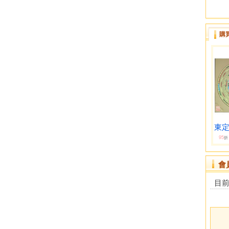
購
東定
95
折
會
目