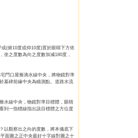
或(俯10度或仰10度)置於眼睛下方依
坐之度數為向之度數加減180度，
陽宅門口屋簷滴水線中央，將物鏡對準
於墓碑前緣中央為瞄測點。道路水流
簷水線中央，物鏡對準目標體，眼睛
看到一指標線指出該目標體之方位度
？以觀察出之向的度數，將本儀底下
於平面圖之正中央最好十字線對圖之十