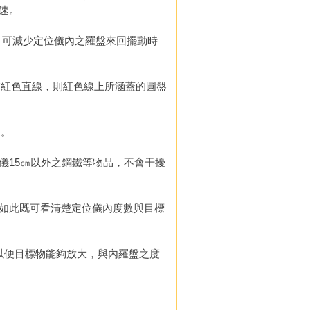
速。
，可減少定位儀內之羅盤來回擺動時
方紅色直線，則紅色線上所涵蓋的圓盤
用。
儀15㎝以外之鋼鐵等物品，不會干擾
如此既可看清楚定位儀內度數與目標
以便目標物能夠放大，與內羅盤之度