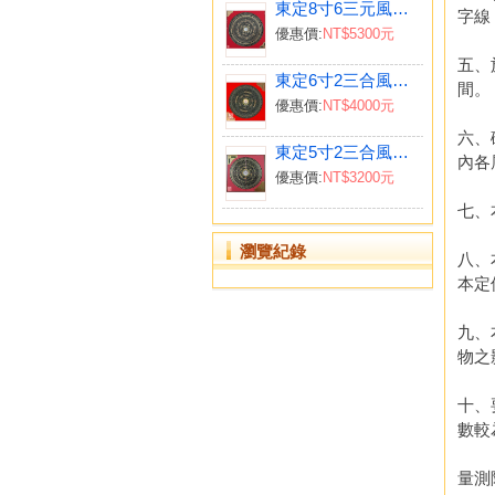
東定8寸6三元風水羅經盤
字線
優惠價:
NT$5300元
五、
東定6寸2三合風水羅經盤
間。
優惠價:
NT$4000元
六、
東定5寸2三合風水羅經盤
內各
優惠價:
NT$3200元
七、
瀏覽紀錄
八、
本定
九、
物之
十、
數較
量測