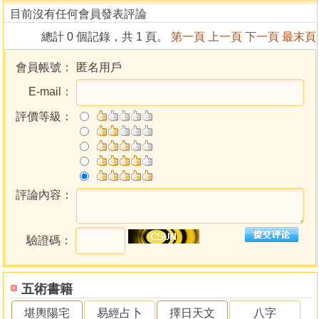
目前沒有任何會員發表評論
總計 0 個記錄，共 1 頁。
第一頁
上一頁
下一頁
最末頁
會員帳號：
匿名用戶
E-mail：
評價等級：
評論內容：
驗證碼：
五術書籍
堪輿陽宅
易經占卜
擇日天文
八字