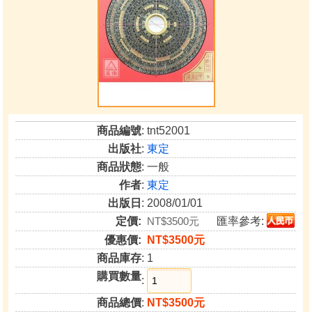
商品編號
: tnt52001
出版社
:
東定
商品狀態
: 一般
作者
:
東定
出版日
: 2008/01/01
定價:
NT$3500元
匯率參考:
優惠價:
NT$3500元
商品庫存
: 1
購買數量
:
商品總價
:
NT$3500元