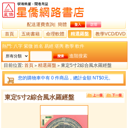
配送運費查詢
|
簡體
首頁
五術書籍
命理軟體
精選羅盤
教學VCD/DVD
熱門:
八字
紫微
姓名
易經
堪輿
教學
軟件
進階搜索
目前位置:
首頁
精選羅盤
東定5寸2綜合風水羅經盤
>
>
您的購物車中有 0 件商品，總計金額 NT$0元。
東定5寸2綜合風水羅經盤