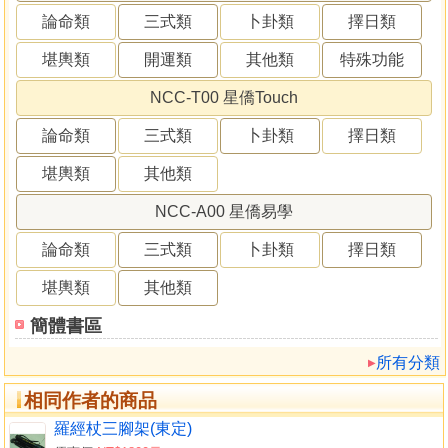
論命類
三式類
卜卦類
擇日類
堪輿類
開運類
其他類
特殊功能
NCC-T00 星僑Touch
論命類
三式類
卜卦類
擇日類
堪輿類
其他類
NCC-A00 星僑易學
論命類
三式類
卜卦類
擇日類
堪輿類
其他類
簡體書區
所有分類
相同作者的商品
羅經杖三腳架(東定)