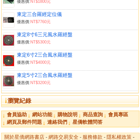
優惠價:
NT$1800元
東定三合羅經定位儀
優惠價:
NT$7760元
東定8寸6三元風水羅經盤
優惠價:
NT$5300元
東定6寸2三合風水羅經盤
優惠價:
NT$4000元
東定5寸2三合風水羅經盤
優惠價:
NT$3200元
瀏覽紀錄
會員協助
網站功能
購物說明
商品查詢
會員專區
網頁及郵件問題
連絡我們
星僑軟體問答
關於星僑網路書店
-
網路交易安全
-
服務條款
-
隱私權政策
-