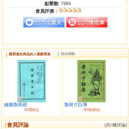
點擊數
: 7984
會員評價：
商品標籤
購買過此商品的人還購買過
繪圖魯班經
魯班寸白簿
NT$50元
NT$180元
會員評論
(共
0
條評論)