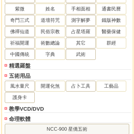
紫微
姓名
手相面相
通書民曆
奇門三式
道壇符咒
測字解夢
鐵版神數
佛禪仙道
民俗宗教
占星塔羅
醫藥保健
祈福開運
術數總論
其它
群經
中國傳統
字典
武術
精選羅盤
五術用品
風水量尺
開運化煞
占卜工具
工藝品
護身卡
教學VCD/DVD
命理軟體
NCC-900 星僑五術