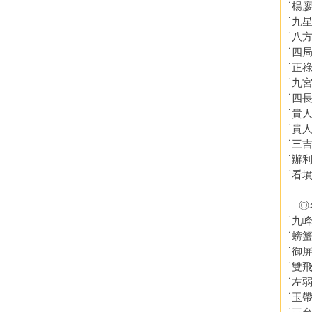
˙楊
˙九
˙八
˙四
˙正
˙九
˙四
˙貴
˙貴
˙三
˙辦
˙看
◎
˙九
˙螃
˙御
˙雙
˙左
˙玉