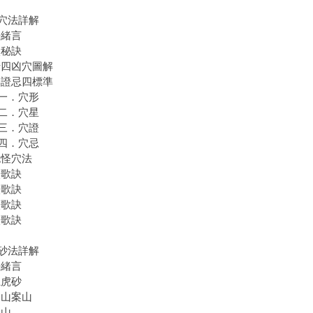
穴法詳解
法緒言
穴秘訣
十四凶穴圖解
形證忌四標準
．穴形
．穴星
．穴證
．穴忌
認怪穴法
穴歌訣
穴歌訣
穴歌訣
穴歌訣
砂法詳解
法緒言
龍虎砂
朝山案山
樂山