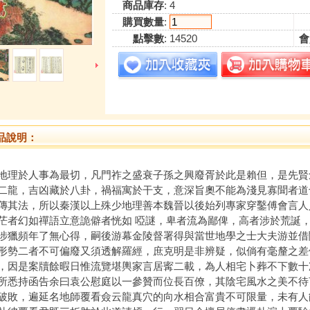
商品庫存
: 4
購買數量
:
點擊數
: 14520
會
品說明：
地理於人事為最切，凡門祚之盛衰子孫之興廢胥於此是賴但，是先賢
二龍，吉凶藏於八卦，禍福寓於干支，意深旨奧不能為淺見寡聞者道
傳其法，所以秦漢以上殊少地理善本魏晉以後始列專家穿鑿傅會言人
茫者幻如禪語立意詭僻者恍如 啞謎，卑者流為鄙俾，高者涉於荒誕
涉獵頻年了無心得，嗣後游幕金陵督署得與當世地學之士大夫游並借
形勢二者不可偏廢又須透解羅經，庶克明是非辨疑，似倘有毫釐之差
，因是案牘餘暇日惟流覽堪輿家言居寗二載，為人相宅卜葬不下數十
所悉持函告余曰袁公慰庭以一參贊而位長百僚，其陰宅風水之美不待
破敗，遍延名地師覆看僉云龍真穴的向水相合富貴不可限量，未有人