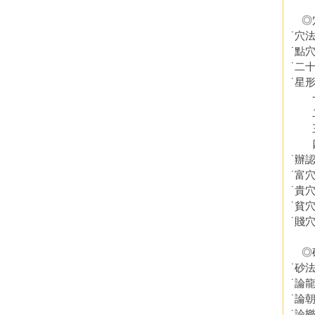
◎
˙穴
˙點
˙二
˙星
一
二
三
四
˙辦
˙富
˙貴
˙貧
˙賤
◎
˙砂
˙論
˙論
˙論