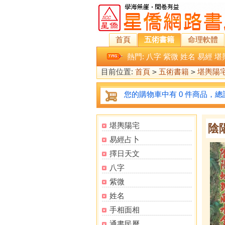
首頁
五術書籍
命理軟體
熱門:
八字
紫微
姓名
易經
堪
目前位置:
首頁
>
五術書籍
>
堪輿陽
您的購物車中有 0 件商品，總計
堪輿陽宅
陰
易經占卜
擇日天文
八字
紫微
姓名
手相面相
通書民曆