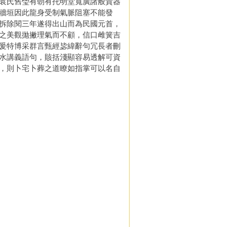
袁氏舊瑩有朝有托明堂寬廣諸般貴器
牆垣因此龍身受制氣脈阻塞不能發
拆除閱三年遂得出山而為民國元首，
之美觀拋撇理氣而不顧，信口雌簧吉
爰特博采群言甄經毖緯辭句冗長者刪
水講義語句，賅括淺顯容易透解可資
，則卜宅卜葬之道瞭如指掌可以名自