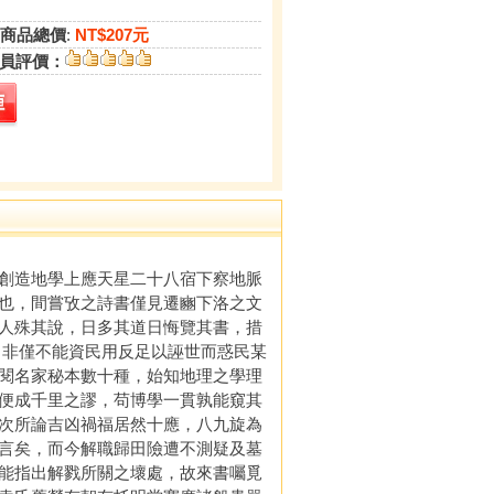
商品總價
:
NT$207元
員評價：
創造地學上應天星二十八宿下察地脈
也，間嘗攷之詩書僅見遷豳下洛之文
人殊其說，日多其道日悔覽其書，措
，非僅不能資民用反足以誣世而惑民某
閱名家秘本數十種，始知地理之學理
便成千里之謬，苟博學一貫孰能窺其
次所論吉凶禍福居然十應，八九旋為
言矣，而今解職歸田險遭不測疑及墓
能指出解戮所關之壞處，故來書囑覓