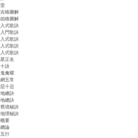
明堂
堂吉格圖解
堂凶格圖解
堂入式歌訣
宅入門歌訣
星入式歌訣
墳入式歌訣
星入式歌訣
九星正名
歌十訣
官鬼禽曜
三網五常
十惡十忌
大地總訣
小地總訣
看舊墳秘訣
習地理秘訣
脈概要
山總論
合五行