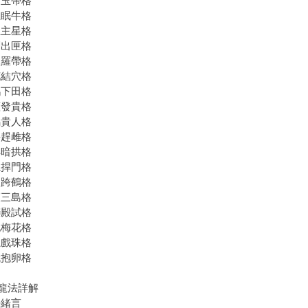
台玉帶格
土眠牛格
坐主星格
劍出匣格
吹羅帶格
花結穴格
鶴下田格
蓋發貴格
馬貴人格
牛趕雌格
洋暗拱格
龜捍門格
人跨鶴格
鞭三島格
聯殿試格
地梅花格
龍戲珠格
娥抱卵格
龍法詳解
法緒言