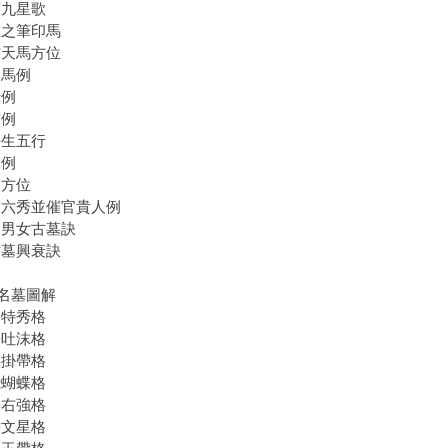
廖九星歌
星之筆印馬
方天馬方位
局馬例
祿例
宮例
長生五行
人例
人方位
吉六秀並催官貴人例
利男女古墓訣
墳墓興衰訣
名墓圖解
峰特秀格
蟹吐沫格
屏掛帶格
飛蝴蝶格
弱右強格
帶文星格