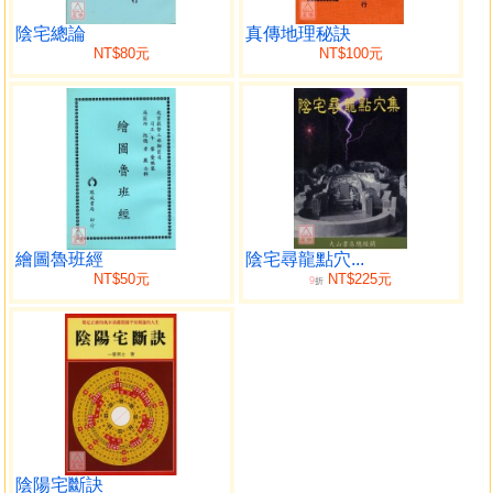
至矣然非博通之士體用兼至者烏足以語此即業斯術者要眼好
足好心好蓋看地本手性靈眼好全在天分不可強也足人力口至
陰宅總論
真傳地理秘訣
NT$80元
NT$100元
善惡無貴漏心好則決不程人苟徒搜章句之煩未知郴袖之要反
為資者所諸書皆，無人地理書著述甚多何取何舍借無訣授而
逐逐諸書法崇誰氏正使精理不傳惡套悉備蘧無証佐執抝益堅
程世良多憋甚憫之故將地理六法指點世人倬人人得其精髓凡
為子孫皆可知之以葬其祖父不為天星巒頭理氣剿襲勢利狡猾
者得以誣世惑民是亦憋之一大快也夫。
目錄
繪圖魯班經
陰宅尋龍點穴...
NT$50元
NT$225元
9
折
卷一 高山點穴法
卷二 平陽點穴法
卷三 平洋點穴法
卷四 水鉗穴法
卷五 司馬水法
卷六 砂水方位吉凶法 平陽平洋不可葬例
陰陽宅斷訣