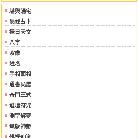
堪輿陽宅
易經占卜
擇日天文
八字
紫微
姓名
手相面相
通書民曆
奇門三式
道壇符咒
測字解夢
鐵版神數
佛禪仙道