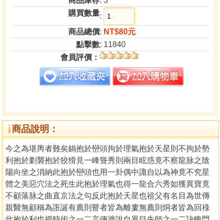
商品庫存
: 3
購買數量
:
商品總價
:
NT$80元
點擊數
: 11840
會員評價：
商品說明：
今之為堪輿者難矣鍋抱於巒頭拘於理氣抱於天星則不拘於勢
利抱於剿襲抱於狡猾見一峰聳秀則兩目眩惑竟不察龍脉之陰
陽向坐之消納此抱於巒頭也用一卦偶中諏自以為神竟不究星
體之美惡穴法之死生此抱於理氣也得一龍合六秀如獲異寶竟
不顧落脉之曲直京法之勾反此抱於天星也祖父有名目為世傳
親醫無顧稱為誑誕有薦則瞽者皆為離婁無薦則烔者皆為回祿
此抱於利也授時術之一二言便塗說自異目先師之一二訣輙門