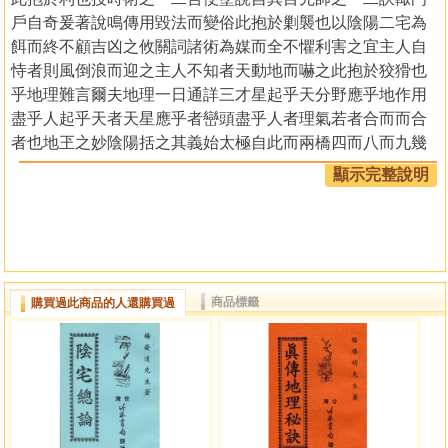
戶自奇爰著說鳴傳用毀法而變俗此抱於剿襲也以陰陽二宅為
餌而終不顧吉凶之攸關詞諸術為媒而全不懼利害之宜主人自
恃者則風倒浪而迎之主人不知者天動地而嚇之此抱於狡猾也
乎地理難言爾夫地理一日通詳三才星起乎天分野應乎地作用
盡乎人起乎天者天星應乎者巒頭盡乎人者理氣若者合而而合
者也地玊之妙陰陽括之其義始太極自此而兩橋四而八而九幾
不可窮究然有能山太極否若是類天星巒長分之乎且得不分之
顯示完整說明
乎乃先師輩舉體用二端有時忽重此重者抑又何也正以三者欲
點一言之愈不得不分晰言之言語所公如是言語所不及當有會
心人領略耳諸書切理明者地譬如人身夫一人身可恍然合一之
說假如人身一小太極也身自受孕而後五官百骸備具豈非全副
之體乎至於手能持足能行目能明耳能聰心思能睿知豈非理與
商品標籤
購買過此商品的人還購買過
氣之運行乎觀其人狀貌秀根性靈哲又豈非得於天者厚而上映
星宿者乎相地猶相人天星巒頭理長果是一抑是二也然諸書無
及此者意在言外如雪心賦開口云二長秒運於其間一理並行而
不悖自本個根鍋隱或顯斯可得合一之說矣盈古人著書正邱也
作用猶奇兵也今人讀書考理猶奇正相生循環無端也正不外乎
合龍就局之妙奇不外乎避凶趨吉之神天文地理人事畸歟其兼