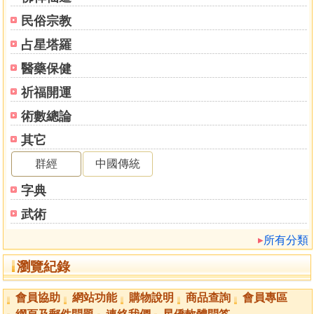
民俗宗教
占星塔羅
醫藥保健
祈福開運
術數總論
其它
群經
中國傳統
字典
武術
所有分類
瀏覽紀錄
會員協助
網站功能
購物說明
商品查詢
會員專區