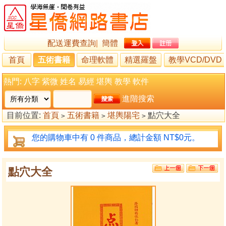
配送運費查詢
|
簡體
首頁
五術書籍
命理軟體
精選羅盤
教學VCD/DVD
熱門:
八字
紫微
姓名
易經
堪輿
教學
軟件
進階搜索
目前位置:
首頁
五術書籍
堪輿陽宅
點穴大全
>
>
>
您的購物車中有 0 件商品，總計金額 NT$0元。
點穴大全