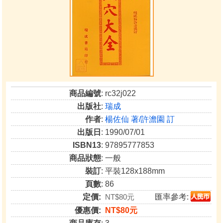
商品編號
: rc32j022
出版社
:
瑞成
作者
:
楊佐仙 著/許澹園 訂
出版日
: 1990/07/01
ISBN13
: 97895777853
商品狀態
: 一般
裝訂
: 平裝128x188mm
頁數
: 86
定價:
NT$80元
匯率參考:
優惠價:
NT$80元