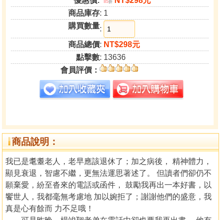
優惠價:
NT$298元
85
折
商品庫存
: 1
購買數量
:
商品總價
:
NT$298元
點擊數
: 13636
會員評價：
商品說明：
我已是耄耋老人，老早應該退休了；加之病後， 精神體力，
顯見衰退，智慮不繼，更無法運思著述了。 但讀者們卻仍不
願棄愛，紛至沓來的電話或函件， 鼓勵我再出一本好書，以
饗世人，我都毫無考慮地 加以婉拒了；謝謝他們的盛意，我
真是心有餘而 力不足哦！