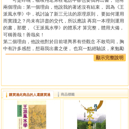
可是昨晚，楊竣翔老弟在電話中卻也要我再出書， 他有
兩個理由：第一個理由，他說我的著述沒有結束， 因為《王
派風水學》中，祇討論了新三元法的原理原則， 要如何運用
而實踐之？尚未有詳盡的交代，所以應該 再寫一本理則運用
的書，那麼，《王派風水學》的體系才 算完整，體用大備，
可稱善哉！善哉矣！
第二個理由，他說他對於目前堪輿界有些觀念 不敢苟同，胸
中有許多感想，想藉我出書之便， 也寫一點經驗談，來勉勵
風水界的朋友們，要努力 去求真知，要虛心去求實學，那才
顯示完整說明
是有益於社會人群， 也才是自己能獲福報的源泉哩！若誑言
亂語， 不按風水哲理行事，那是害己又害人啊！
他這一篇大道理，我真無法再推辭了，何況他還是 我復
健的私人醫生哩！且精青烏之術，我不得不振作 起精神，以
報答他這一番善意了。那麼，究竟要 寫什麼呢？忽然，觸動
商品標籤
購買過此商品的人還購買過
了我的記憶，在十三年前， 也就是一九八五年間，我曾整理
出了一本東西，題曰： 《古名墓點穴立向秘訣圖記》，這正
是《王派風水學》 中新三元法原則原理實踐的最佳範例，也
是中國堪輿界 先賢們，對於點穴立向所作出的最精彩的哲理
寶典， 使人發富發貴，竟至毫無疑議者，真是旋轉乾坤而 奪