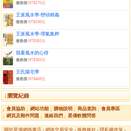
優惠價:
NT$270元
捲簾水
水反穴酸仍可發
王派風水學-巒頭精義
水中劫煞砂，家業盡
優惠價:
NT$298元
明堂如銅鑼，富積錢禾
據水局四金相照地
王派風水學-理氣集粹
穴向明堂較低處即可發福
優惠價:
NT$383元
穴前明堂低，發財最速
我看風水的心得
移步換矛，顏開悄切始發
優惠價:
NT$383元
未水生子發橫財
築塔破壞風水
王氏陽宅學
水中穴法
優惠價:
NT$468元
祿存水應手足不全
向水合生成，合十而得子
瀏覽紀錄
坤峰高，出貴
坤申水相兼，富貴有大小
會員協助
網站功能
購物說明
商品查詢
會員專區
辛酉層層水入懷，雖富剋妻
網頁及郵件問題
連絡我們
星僑軟體問答
雒龍辰口出水，生缺唇人後發富
庚申水混流沖射而遭殺戮
關於星僑網路書店
-
網路交易安全
-
服務條款
-
隱私權政策
-