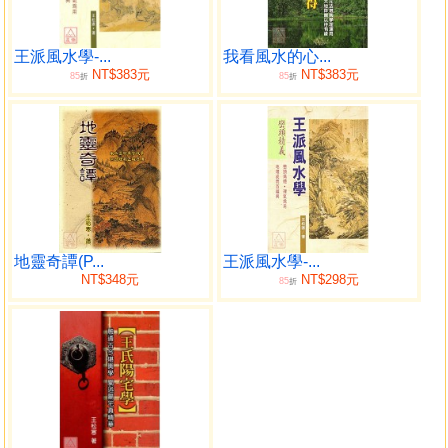
神功哦！
這篇稿子，我曾花費了很多時間和精力，把它分析 和說
明，也可說是我私人的寶藏，我稱之為「墓史」， 是最好的
王派風水學-...
我看風水的心...
NT$383元
NT$383元
85
85
研究資料。在這些墓史裡，培植了我真實的 堪輿知識，大開
折
折
了眼界，對我在各種地形中，點穴和立向， 獲得了真知和灼
見，其裨益誠不可以道里計也。現在要 公諸於世，實有戀戀
不捨之情！不過對堪輿學具有根基者， 始會覺得其可貴可
愛，而一般速成之徒，恐不易看得懂 甚或味同嚼蠟耳！希望
讀者們要靜心細心地去閱讀， 去深思，才能真正獲得益處。
我準備分四章來佈局，第一章是天星家的點穴立向法，
專重撥砂法。第二章是三元家的點穴立向法，專重元運 之衰
地靈奇譚(P...
王派風水學-...
旺。第三章是三合家的點穴立向法，專重四大水口法。 第四
NT$348元
NT$298元
85
折
章是王派風水學新三元法融合運用要領的說明， 但我實在無
法舉出許多圖例出來加以示範，如讀者果真將 三元三合天星
各家的原理原則明透於胸，則自然就會融合 而運用自如了。
在台灣的許多古墓，我也無緣去蒐集到它們的資料， 不
能給讀者實地去考驗研究，這是一件很遺憾的事。 十三年前
的稿子，已塵封時久，竟不知放到那裡去了， 急得滿頭大
汗，找了好幾個小時，才在雜紙堆中找到了它。 還得再加整