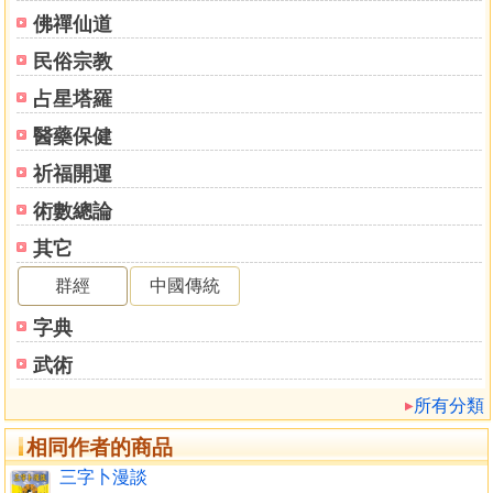
看碉遠近斷發越狀沿
佛禪仙道
擇地訣
民俗宗教
看朝山親切之處立內
拗轉龍氣，坐空面張朝
占星塔羅
玉夠為朝，金鐘玉几為案，是一等美地
醫藥保健
鬼長不氣，去了仍可結美地
逆水局，富至六代
祈福開運
橫水要在穴前窩聚為吉
術數總論
順水局須築案遮盡了
其它
順水遲發
看碉斷出狀元之訣竅
群經
中國傳統
高山穴前平面大坪主巨富
字典
龍有動氣即發
濱外田要高起護穴
武術
倉板水層層朝來，主
所有分類
往旨口喝到水
田塍繞向主大富
相同作者的商品
堂局窩藏主發財
三字卜漫談
青龍水來二房富