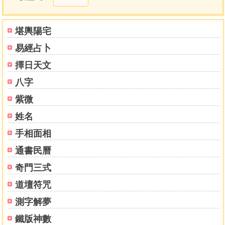
梧桐枝格，訣在得穴
五行逆剋，結大地速發
依砂情斷剸越之久暫
堪輿陽宅
由山向及生碉判發貴之期
易經占卜
四水窩聚大富局
乘脈氣吞葬法
擇日天文
砂近夾穴，葬下即發
八字
開口唇裡生堆肉
低低眠砂發顯貴
紫微
據水局富貴綿遠
姓名
分金之用法
手相面相
立內外兩向，哀發期及房分
駁水纏勝於山之謬
通書民曆
鶴夷形穴仍發貴
奇門三式
螳螂捕蟬穴出宰相
凹風吹貧絕
道壇符咒
空遠低陷不可犯
測字解夢
龍昂長發，虎昂幼發
砂法理氣中須兼看形勢
鐵版神數