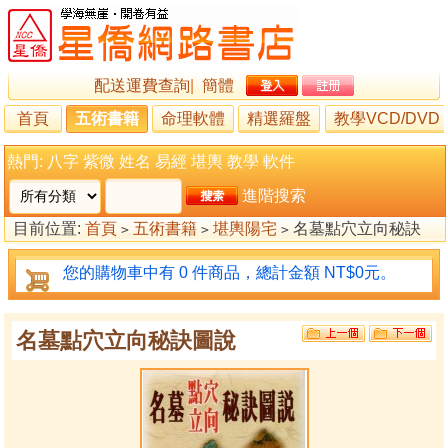
配送運費查詢
|
簡體
首頁
五術書籍
命理軟體
精選羅盤
教學VCD/DVD
熱門:
八字
紫微
姓名
易經
堪輿
教學
軟件
進階搜索
目前位置:
首頁
五術書籍
堪輿陽宅
名墓點穴立向秘訣
>
>
>
圖說
您的購物車中有 0 件商品，總計金額 NT$0元。
名墓點穴立向秘訣圖說