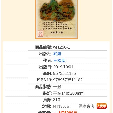
商品編號
: wla256-1
出版社
:
武陵
作者
:
王松寒
出版日
: 2019/10/01
ISBN
: 9573511185
ISBN13
: 9789573511182
商品狀態
: 一般
裝訂
: 平裝148x208mm
頁數
: 313
定價:
NT$350元
匯率參考: