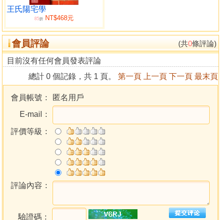
理，分析批註，始可與讀者見面而無憾！
王氏陽宅學
NT$468元
我希望這本書，仍能獲得堪輿界的讚許？則我這個 白髮
85
折
老翁花的精力和心血，也不算白費了，謝謝各位。
會員評論
(共
0
條評論)
目錄
目前沒有任何會員發表評論
總計 0 個記錄，共 1 頁。
第一頁
上一頁
下一頁
最末頁
序言
第一章 張九儀天星穴法圖說
會員帳號：
匿名用戶
前言
E-mail：
立向破了水局
坐山三合年月之對沖發
評價等級：
鐀乾了可驟發
同一穴星，出貴有異
坐空朝滿點穴法
非中心穿脈亦結大地
築牆遮惡煞
評論內容：
峽中結穴
平洋有束氣而活動，力更重
驗證碼：