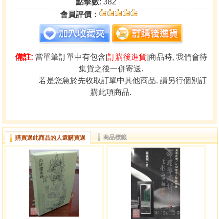
點擊數
: 382
會員評價：
備註:
當單筆訂單中有包含[
訂購後進貨
]商品時, 我們會待
集貨之後一併寄送.
若是您急於先收取訂單中其他商品, 請另行個別訂
購此項商品.
商品標籤
購買過此商品的人還購買過