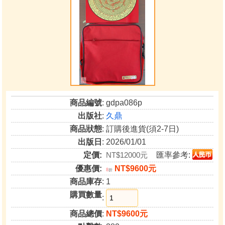
商品編號
: gdpa086p
出版社
:
久鼎
商品狀態
: 訂購後進貨(須2-7日)
出版日
: 2026/01/01
定價:
NT$12000元
匯率參考:
優惠價:
NT$9600元
8
折
商品庫存
: 1
購買數量
:
商品總價
:
NT$9600元