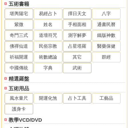
五術書籍
堪輿陽宅
易經占卜
擇日天文
八字
紫微
姓名
手相面相
通書民曆
奇門三式
道壇符咒
測字解夢
鐵版神數
佛禪仙道
民俗宗教
占星塔羅
醫藥保健
祈福開運
術數總論
其它
群經
中國傳統
字典
武術
精選羅盤
五術用品
風水量尺
開運化煞
占卜工具
工藝品
護身卡
教學VCD/DVD