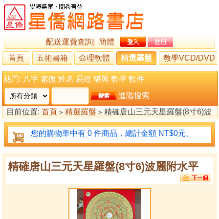
配送運費查詢
|
簡體
首頁
五術書籍
命理軟體
精選羅盤
教學VCD/DVD
熱門:
八字
紫微
姓名
易經
堪輿
教學
軟件
進階搜索
目前位置:
首頁
精選羅盤
精確唐山三元天星羅盤(8寸6)波
>
>
麗附水平
您的購物車中有 0 件商品，總計金額 NT$0元。
精確唐山三元天星羅盤(8寸6)波麗附水平