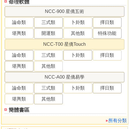
命理軟體
NCC-900 星僑五術
論命類
三式類
卜卦類
擇日類
堪輿類
開運類
其他類
特殊功能
NCC-T00 星僑Touch
論命類
三式類
卜卦類
擇日類
堪輿類
其他類
NCC-A00 星僑易學
論命類
三式類
卜卦類
擇日類
堪輿類
其他類
簡體書區
所有分類