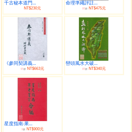
千古秘本道門...
命理準繩評註...
NT$230元
NT$475元
95
折
《參同契講義...
巒頭風水大破...
NT$663元
NT$340元
95
85
折
折
星度指南‧果...
NT$900元
9
折