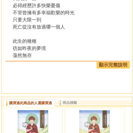
必得經歷許多快樂憂傷
不管曾擁有多幸福歡樂的時光
只要大限一到
死亡從沒有放過哪一個人
此生的種種
彷如昨夜的夢境
蕩然無存
除了業力之外
顯示完整說明
什麼都不存在了
噶瑪恰美仁波切是阿彌陀佛意的化身，其廣為後人所熟
知的口訣精髓，就在這整部的「山居掩關親誡」——《恰美
山居法》中。這部山居法著於西元1659年，共有595藏頁，
商品標籤
購買過此商品的人還購買過
是噶舉派不共的教言，也是大圓滿不共的無上教法。
本系列匯集一百多部有關閉關實修的典籍精華，內容由
淺入深分別解說，所有內容分類清楚，每一章就是一個主
題，基本上所有解脫道上的教誡，已全部包括在其中。本系