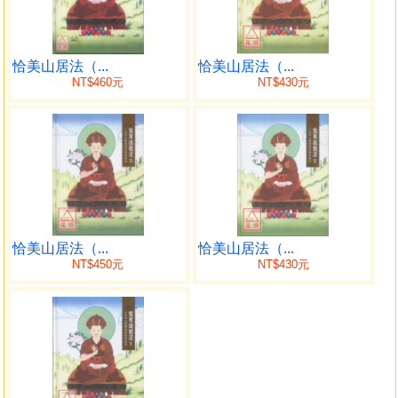
列由噶瑪三乘法輪寺(KTD)住持堪布卡塔仁波切所講述，仁波
切在海外弘法已近五十載，不間斷的講說指導傳授法教，引
領弟子進入佛陀的教法，對佛法在西方的維繫和弘揚有深廣
的貢獻。
恰美山居法（...
恰美山居法（...
NT$460元
NT$430元
此系列教法從第4冊開始，進入實修的最後關鍵階段，從
普明大日如來的超度法，到細說中陰如何度亡的方式，及行
者修持路上可能會遇到的諸多考驗及徵兆，無不鉅細靡遺清
楚解說，能使我們對教法的理解有很大的幫助，對於日後搜
尋資料時更是一條捷徑，是成佛旅途上最佳的精神助伴。
作者簡介
噶瑪恰美仁波切（Karma Chakme Rinpoche，1613-1678）
恰美山居法（...
恰美山居法（...
十七世紀的聖者。生於阿魯家族，是密咒乘成就者之
NT$450元
NT$430元
子。從小出家，曾向五十多位有法緣的上師求取教法、實
修，融合寧瑪派與噶舉派的法源，獲得大手印、大圓滿本質
的證悟，創立內多噶舉派。以十三年的時間，作大悲觀世音
菩薩的實修，親見本尊，再以七年的時間作灌頂跟典籍的口
傳，利益眾生。晚年著書立傳，著有《恰美山居法》、《轉
經輪功德》等許多殊勝修法訣竅，其中尤以〈阿彌陀佛極樂