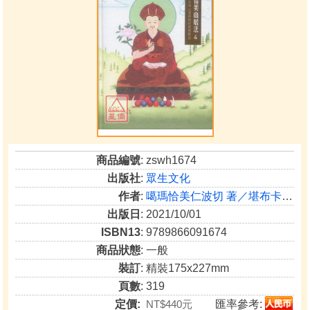
商品編號
: zswh1674
出版社
:
眾生文化
作者
:
噶瑪恰美仁波切 著／堪布卡塔仁波切 講述
出版日
: 2021/10/01
ISBN13
: 9789866091674
商品狀態
: 一般
裝訂
: 精裝175x227mm
頁數
: 319
定價:
NT$440元
匯率參考: