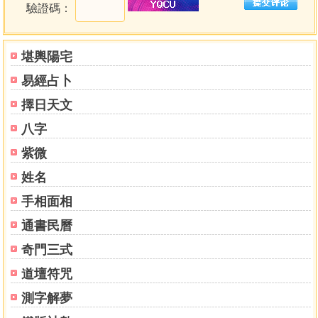
驗證碼：
堪布卡塔仁波切現為噶瑪噶舉傳承北美及南美洲總導
師，大寶法王北美洲根本道場──紐約上州噶瑪三乘法輪寺
(KTD)住持，噶瑪林閉關中心指導上師。
堪輿陽宅
易經占卜
目錄
推薦序
擇日天文
／一法遍於天下者 第十七世大寶法王噶瑪巴
八字
／成佛旅途上的精神助伴 第四世蔣貢康楚仁波切
／德修兼備的大師 第九世創古仁波切
紫微
講述者序／終究會抵達 堪布卡塔仁波切
姓名
編譯凡例
手相面相
前言／讓法入心
通書民曆
第二十一章 開示解脫道──南門儀軌 19
奇門三式
何謂南門儀軌 22
準備亡者牌位 23
道壇符咒
召喚神識 23
測字解夢
大悲執持鐵鉤召請神識 24