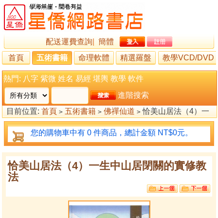
配送運費查詢
|
簡體
首頁
五術書籍
命理軟體
精選羅盤
教學VCD/DVD
熱門:
八字
紫微
姓名
易經
堪輿
教學
軟件
進階搜索
目前位置:
首頁
五術書籍
佛禪仙道
恰美山居法（4）一
>
>
>
生中山居閉關的實修教法
您的購物車中有 0 件商品，總計金額 NT$0元。
恰美山居法（4）一生中山居閉關的實修教
法