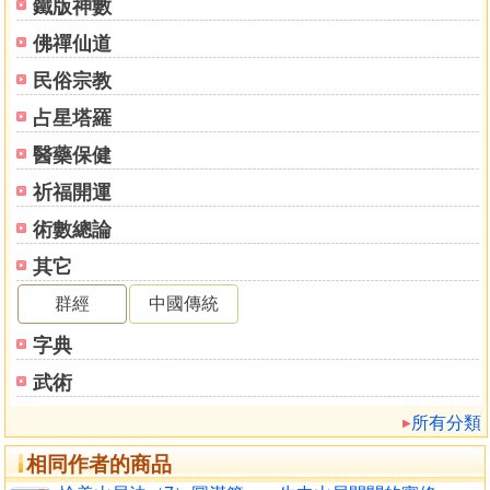
救拔墮罪 25
鐵版神數
善護最後一口氣 27
佛禪仙道
三種邪靈及其相應修法 28
民俗宗教
淨業除障的火供 31
壇城沙及其修法 33
占星塔羅
供養淨水沐浴 35
醫藥保健
剋毒法 37
拔除五毒 38
祈福開運
禮敬對生壇城 39
術數總論
觀想圓滿次第 41
其它
指示道路 48
投生西方極樂淨土 49
群經
中國傳統
送亡者到西方淨土的方法 51
字典
〈附錄〉開示解脫道問答 55
武術
第二十二章 聞即解脫──中陰聞教大解脫 63
所有分類
哪些人需要中陰教導 65
給予中陰口訣的時機 67
相同作者的商品
如何呼喚他們的名 68