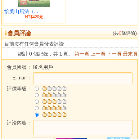
願文〉最為家喻戶曉，尤其雪域西藏幾乎人人皆能背誦。恰
美仁波切在對自己的預言中都曾經提到，當他從娑婆世界死
恰美山居法（...
NT$420元
後，會立刻投生在西方極樂世界，並有五位化身，經過十五
大劫的時間，會在西方極樂世界證得無上正等正覺的佛果，
會員評論
名號「善逝無垢水生蓮花」。
(共
0
條評論)
目前沒有任何會員發表評論
講述者簡介
總計 0 個記錄，共 1 頁。
第一頁
上一頁
下一頁
最末頁
堪布卡塔仁波切（Khenpo Karthar Rinpoche，1924）
一九七五年堪布卡塔仁波切受到尊聖第十六世大寶法王
會員帳號：
匿名用戶
對其學識與修持之嘉許，授封為「法尊上師」稱號及「仁波
E-mail：
切」的頭銜，並被任命代表大寶法王在北美洲駐錫且到世界
各地弘法利生。
評價等級：
堪布卡塔仁波切行持嚴謹，外比丘戒、內菩提心戒及密
三昧耶戒均清凈無染，其學識豐厚堪稱稀有，不但解行合一
且修證圓滿，是在藏傳佛教中備受尊崇的上師。
堪布卡塔仁波切離開藏區在海外弘法已近五十載，他講
授的佛法開示成為許多流傳廣泛的法教典籍基礎，並多已譯
評論內容：
成英文、中文，其佛法的開示深入淺出，字裡行間洋溢著上
師的悲智光芒，流露出一位實修者的樸實風範。