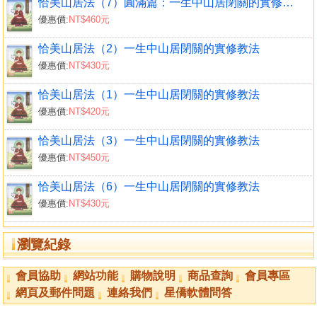
恰美山居法（7）圓滿篇：一生中山居閉關的實修教法
現在是中陰 68
優惠價:
NT$460元
中陰四種特有的徵兆 70
中陰的其他現象 72
恰美山居法（2）一生中山居閉關的實修教法
引導已死的真相 73
優惠價:
NT$430元
唯一的救度者 75
寂靜尊出現 75
恰美山居法（1）一生中山居閉關的實修教法
奔向五方佛的智慧大道 77
優惠價:
NT$420元
喧囂中的持明尊眾 77
恰美山居法（3）一生中山居閉關的實修教法
聞即解脫的故事 78
優惠價:
NT$450元
忿怒尊的化現 81
幫助亡者消除執著 83
恰美山居法（6）一生中山居閉關的實修教法
開示救度亡者 85
優惠價:
NT$430元
〈附錄〉聞即解脫問答 90
瀏覽紀錄
第二十三章 無憂樹的涼蔭──防護偷盜及死亡之法 99
摩利支天佛母晨座的修持方式 104
會員協助
網站功能
購物說明
商品查詢
會員專區
摩利支天佛母昏座的修持方式 108
網頁及郵件問題
連絡我們
星僑軟體問答
摩利支天佛母閉關的修持方式 110
金剛繩與金剛結 112