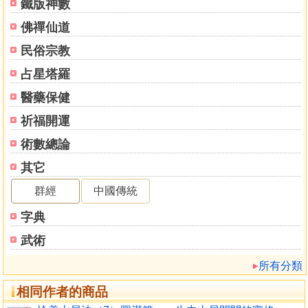
閉關實修要無礙的順利進行，如何作除障的修法？〈解脫善
鐵版神數
路——閉關指導〉一一為您道來。
佛禪仙道
民俗宗教
■介紹最殊勝的布施，「對身體的療癒有不可思議的效
果」
占星塔羅
一切的執著中，對身體的執著最深
醫藥保健
實修施身法是最殊勝的布施，遊方閉關者行者絕對必
要！
祈福開運
未登地的凡夫要布施身體，就必須依賴「施身法」的實
術數總論
修，「施身法」不僅能作身體的布施，還能斷除我執。我們
其它
從無始輪迴以來對自我、對身體、對生命、對任何執著的對
象，都可以用這個方式徹底斷除。
群經
中國傳統
字典
■延長壽命保護法，不可思議精華口訣！
這是絕對可以信賴的護佑方式，
武術
是真實確定、毫無疑問的實修口訣修持法。
所有分類
事實上，很多修法都能夠達到延長壽命這樣的目的，但
其中有兩個本尊的修法，特別具有效果！任何你想要保護的
相同作者的商品
人，也可以用這種觀想方式去保護他們，這是印度的許多大