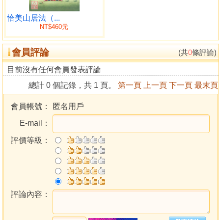
十七世紀一位行者名為精進大海，
歷經生死關頭後來到山上的閉關處，
恰美山居法（...
NT$460元
經過再三的懇求與數次的拒絕，
閉關聖者噶瑪恰美仁波切才終於答應。
會員評論
時序已是藏曆十二月，天寒地凍，
(共
0
條評論)
行者精進大海的衣衫單薄，
目前沒有任何會員發表評論
手指卻如千里馬迅速在紙簡上馳騁，
總計 0 個記錄，共 1 頁。
第一頁
上一頁
下一頁
最末頁
數不清的黃昏夜晚，終於累節成章，
山居教法因此得以留傳。
會員帳號：
匿名用戶
E-mail：
本書特色
第17世大寶法王
評價等級：
第4世蔣貢康楚仁波切
第9世創古仁波切
共同推薦
這是祕密的教法，以前從沒有形諸文字
評論內容：
現在才把它記錄下來，是真正可以入手實修
而且實修之後馬上就能產生力量的純淨正法！