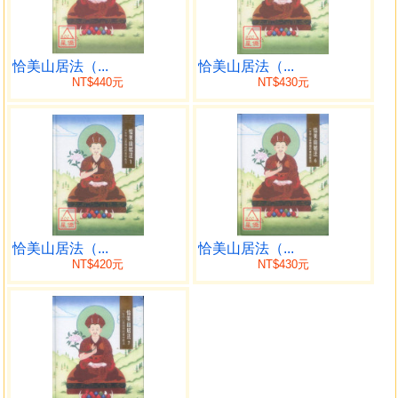
本為依據。
這是一系列的證果實修指引，堪布卡塔仁波切完全依照
恰美仁波切之指示，分章講授，逐段釋義，英文的部分已於
恰美山居法（...
恰美山居法（...
NT$440元
NT$430元
西元2003年於美國講述圓滿，開示分四次發行。中文也於西
元2007年傳授圓滿，預計發行六冊。仁波切此系列中、英文
之教授，既圓滿了第十六世大寶法王希望在西方傳授《恰美
山居法》之心願，也完全依照恰美仁波切「教法要有始有終
講述圓滿」之要求。
2013年《恰美山居法》第一集上市即受到熱烈迴響，本
書為中文版系列第三集，不論是英文版或中文版的開示，
恰美山居法（...
恰美山居法（...
《恰美山居法》的講解都是第一次發行。如果自己沒有老
NT$420元
NT$430元
師、沒有阿闍黎也不必擔心，一輩子要學的教法及閉關的實
修，都在本系列中。本書對法教的表達非常的精簡，就像恰
美仁波切在此書的簡介中所寫的「如果你把這本書放在你的
枕頭上，代表你已經找到一位永遠不會對你生氣的老師
了。」