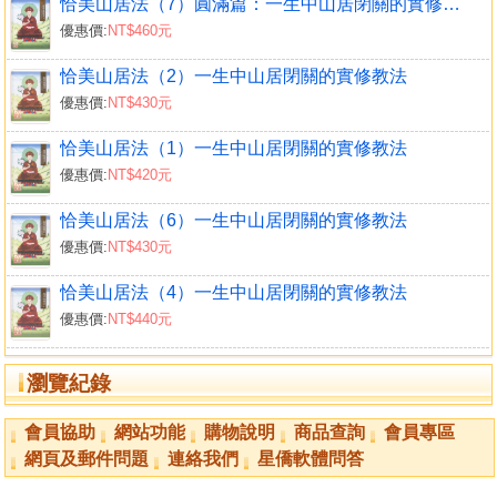
恰美山居法（7）圓滿篇：一生中山居閉關的實修教法
博士、大成就者所流傳下來的口訣，口訣的精華就凝聚在這
優惠價:
NT$460元
裡。
恰美山居法（2）一生中山居閉關的實修教法
■簡單介紹經教乘門跟密咒乘門的差別到底在哪裡？
優惠價:
NT$430元
梵天的歌聲不只好聽，意義也包括在裡面了，
聽了之後困惑全解，非常快樂！
恰美山居法（1）一生中山居閉關的實修教法
經教乘門跟密咒乘門除了名詞不同外，在內容上有什麼
優惠價:
NT$420元
差別呢？大部分的初學者並不是完全清楚，恰美仁波切為大
恰美山居法（6）一生中山居閉關的實修教法
家作簡單的介紹，所有的要點都在這裡，如果對這個簡介了
優惠價:
NT$430元
解了，對其他的部分就會很清楚。
恰美山居法（4）一生中山居閉關的實修教法
■令人法喜充滿的瑜伽續實修介紹
優惠價:
NT$440元
在瑜伽續的修習中，
禪定工夫的培養，才是最被看重的。
瀏覽紀錄
和事續及行續比較起來，瑜伽續的修持方便多了，是一
個不需經過重重困難和麻煩，就可以獲得成就的法門。
會員協助
網站功能
購物說明
商品查詢
會員專區
網頁及郵件問題
連絡我們
星僑軟體問答
作者簡介
噶瑪恰美仁波切（Karma Chakme Rinpoche，1613-1678）