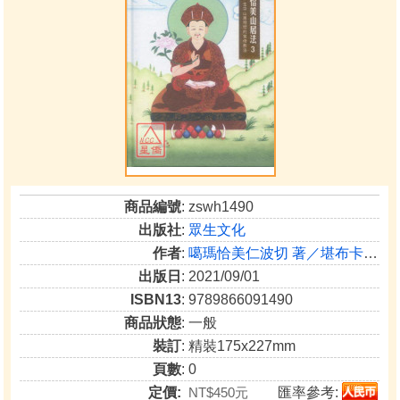
商品編號
: zswh1490
出版社
:
眾生文化
作者
:
噶瑪恰美仁波切 著／堪布卡塔仁波切 講述
出版日
: 2021/09/01
ISBN13
: 9789866091490
商品狀態
: 一般
裝訂
: 精裝175x227mm
頁數
: 0
定價:
NT$450元
匯率參考: