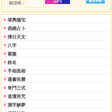
驗證碼：
《恰美山居法》系列第三集
堪輿陽宅
■教你「如法看風水」，趨吉避凶，增進修行順緣！
易經占卜
「地」的力量非常強大
有土地的地方就有苦、樂、興、衰、貧、富
擇日天文
過去所有祖師大德開示過，有關風水的典籍如汗牛充
八字
棟，我們不但無法全部閱讀，想要徹底了解其義更是困難。
為了方便後世行者能在這麼龐大的論述中，找到想要了解與
紫微
需要知道的，有關風水珍貴的講法及理論精華，全部聚集在
姓名
本書〈向地珍寶總集〉
手相面相
■山居閉關傳統，不可不知的習俗與禁忌
通書民曆
有了死也不離開關房的堅定決心，
奇門三式
一定可以戰勝魔鬼，能夠打敗各種障礙。
如何選擇閉關聖地?有哪些程序絕不能輕忽不做，對閉關
道壇符咒
行者而言是非常重要的？護關者需要什麼條件？掩關實修
測字解夢
時，如果沒有指導上師在旁，自己如何作自己的實修指引？