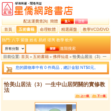
配送運費查詢
|
簡體
首頁
五術書籍
命理軟體
精選羅盤
教學VCD/DVD
熱門:
八字
紫微
姓名
易經
堪輿
教學
軟件
進階搜索
目前位置:
首頁
五術書籍
佛禪仙道
恰美山居法（3）一
>
>
>
生中山居閉關的實修教法
您的購物車中有 0 件商品，總計金額 NT$0元。
恰美山居法（3）一生中山居閉關的實修教
法