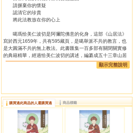
請摒棄你的懷疑
認清它的珍貴
將此法教放在你的心上
噶瑪恰美仁波切是阿彌陀佛意的化身，這部《山居法》
寫於西元1659年，共有595藏頁，是噶舉派不共的教言，也
是大圓滿不共的無上教法。此書匯集一百多部有關閉關實修
的典籍精華，經過恰美仁波切的講述，編纂成五十三章山居
閉關的實修教法。
顯示完整說明
《恰美山居法》口訣教誡的口傳傳承，堪布卡塔仁波切
在流亡印度時，曾經完整的獲得。堪布卡塔仁波切於1976年
銜第16世大寶法王之命，前往美國紐約州設立KTD道場，在
西方轉動解脫的法輪。第16世大寶法王於1981年最後一次訪
商品標籤
購買過此商品的人還購買過
美時，曾慈諭堪布卡塔仁波切，應該在西方給予具緣弟子
《恰美山居法》之教授。堪布卡塔仁波切為滿第16世大寶法
王最後利生之弘願，於1998年開始對西方弟子教授此法，所
講述的法本，是以印度喜瑪偕爾邦的札西炯所印製發行的版