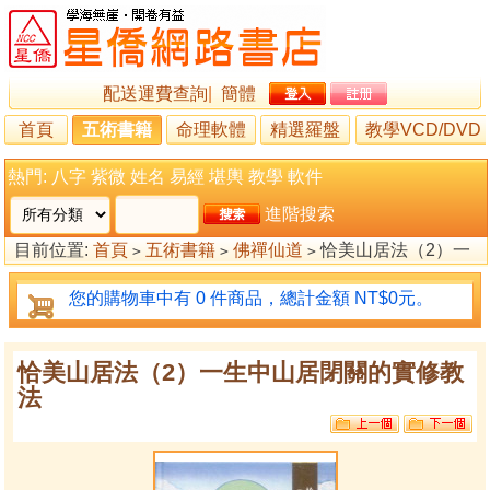
配送運費查詢
|
簡體
首頁
五術書籍
命理軟體
精選羅盤
教學VCD/DVD
熱門:
八字
紫微
姓名
易經
堪輿
教學
軟件
進階搜索
目前位置:
首頁
五術書籍
佛禪仙道
恰美山居法（2）一
>
>
>
生中山居閉關的實修教法
您的購物車中有 0 件商品，總計金額 NT$0元。
恰美山居法（2）一生中山居閉關的實修教
法