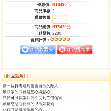
優惠價:
NT$430元
商品庫存
: 2
購買數量
:
商品總價
:
NT$430元
點擊數
: 2280
會員評價：
商品說明：
當一位行者遇到傷害自己的敵人，
最莊嚴的武器是慈心與悲心，
它們可以保護我們不受到任何傷害。
願這慈悲心化成的甲冑如花雨，
化作甘露灑向仇敵的心。