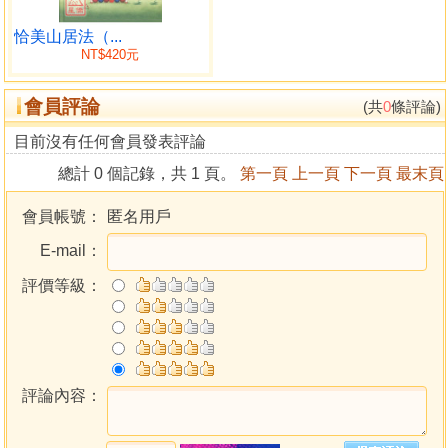
會投生在他的國土西方極樂世界之中。
《恰美山居法》可以說是恰美仁波切對眾生無限悲心的
恰美山居法（...
NT$420元
展現，他希望行者一生之中靠著它就能獨立實修。即使是作
正式的長期閉關所要修持的教法，恰美仁波切也在四百多年
會員評論
前就為行者全部準備好了，絲毫沒有遺漏。如果自己沒有老
(共
0
條評論)
師、沒有阿闍黎也不必擔心，一輩子要學的教法及閉關的實
目前沒有任何會員發表評論
修，都在這本書裡，這是恰美仁波切曾經作過的允諾。
總計 0 個記錄，共 1 頁。
第一頁
上一頁
下一頁
最末頁
本書特色
會員帳號：
匿名用戶
E-mail：
阿彌陀佛真實化身──恰美仁波切
大手印、大圓滿‧雙運覺受指導
評價等級：
修法的加持將如大雨滂沱
必能一生成就菩提
第17世大寶法王
第4世蔣貢康楚仁波切
評論內容：
第9世創古仁波切
──共同推薦──