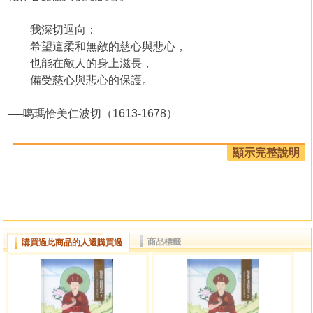
我深切迴向：
希望這柔和無敵的慈心與悲心，
也能在敵人的身上滋長，
備受慈心與悲心的保護。
──噶瑪恰美仁波切（1613-1678）
十七世紀一位行者名為精進大海，
顯示完整說明
歷經生死關頭後來到山上的閉關處，
經過再三的懇求與數次的拒絕，
閉關聖者噶瑪恰美仁波切才終於答應。
時序已是藏曆十二月，天寒地凍，
行者精進大海的衣衫單薄，
商品標籤
購買過此商品的人還購買過
手指卻如千里馬迅速在紙簡上馳騁，
數不清的黃昏夜晚，終於累節成章，
山居教法因此得以留傳。