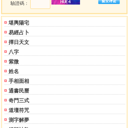
驗證碼：
■《恰美山居法》系列第二集
‧教您最殊勝的懺罪法，清淨一切罪障，有如星火燃盡大
堪輿陽宅
惡原。
易經占卜
‧只要伸手就能修福德資糧，福慧圓滿必能心想事成。
‧再現失傳《信敬寶藏》，猛烈祈請，成就任運而生。
擇日天文
‧天涯遊子道歌，大手印心要，如師親傳，幫助你正確抵
八字
達修行的目的地。
‧傳授堅不可摧的慈鎧悲甲迴遮法，披上它你將沒有任何
紫微
敵人。
姓名
■最善巧的趨吉避凶無敵迴遮法
手相面相
一切諸佛菩薩成佛的時候都有一樣相同的願望，就是對
所有眾生可能受到的任何傷害都能夠加以保護，將這些傷害
通書民曆
遮止去除，這樣甚深的方法即是「迴遮法」。只要具備信
奇門三式
心，用迴遮法祈請諸佛菩薩，不可思議的無敵力量就能幫助
你扭轉災難。本書教導四種殊勝迴遮法，可以幫助你從任何
道壇符咒
可能的恐懼中救拔出來，偶發的違緣與障礙皆能去除。
測字解夢
■一部絕對可行的實修教法，見者微笑！