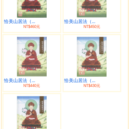
噶瑪恰美仁波切這部《山居法》寫於西元1659年，共有
595藏頁，是噶舉派不共的教言，也是大圓滿不共的無上教
法。此書匯集了一百多部有關閉關實修的典籍精華，經過恰
美仁波切的講述編纂成為五十三章的《山居掩關親誡》，簡
恰美山居法（...
恰美山居法（...
NT$460元
NT$450元
稱《山居法》，為感念恰美仁波切對後世弟子的恩德，因此
也稱為《恰美山居法》。
恰美仁波切生於十七世紀，是一位密咒乘成就者之子，
他以十三年的時間，作大悲觀世音菩薩的實修，親見本尊，
再以七年的時間作灌頂跟典籍的口傳，利益眾生。恰美仁波
切融合寧瑪派與噶舉派的法源，獲得大手印、大圓滿本質的
證悟，創立內多噶舉派。預言中都曾經提到，當他從娑婆世
界死後，會立刻投生在西方極樂世界，經過十五大劫的時
恰美山居法（...
恰美山居法（...
間，在西方極樂世界證得無上正等正覺的佛果，跟釋迦牟尼
NT$440元
NT$430元
佛一樣著化身佛的裝飾，名號「善逝無垢水生蓮花」。
恰美仁波切曾親口說過在他法脈中作教法實修的弟子，
只要能努力的學習，他會經常的去守護他們，使他們在實修
的時候沒有障礙，只要具有信心的實修，徵兆一定會出現，
一定能夠得到廣大的功德與利益。曾經跟恰美仁波切有過關
聯的所有眾生，在他成佛之後，大家靠著他的力量慢慢的都