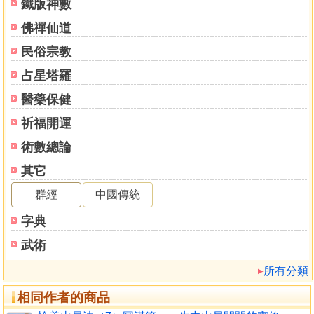
本系列沒有引用佛陀所講的經教與密續，沒有引經據
鐵版神數
典，但是書的內容與經典密續裡的詞句意義完全一致，因為
佛禪仙道
這是恰美仁波切斷證功德的真實展現。
民俗宗教
書中也沒有談到空性的智慧這種難以理解的詞句，但是
書中對實修空性與教法是無誤的，完全沒有差池，因為這是
占星塔羅
恰美仁波切實修覺受的真實顯現，這條道路他親自走過，沒
醫藥保健
有墮入錯誤的危險。
書中也沒有華麗的詞句、詩歌、聲韻、修辭等學問，但
祈福開運
是讀到此書的人，對他的內心一定會有幫助，因為恰美仁波
術數總論
切就是按照書中所講述的方式實修而產生功德。
其它
即使是順緣不具足，內心的惰性又很強烈的人，讀了此
書也可以確定他已經趨入了正確的菩提道中，此教法對他的
群經
中國傳統
心一定會有幫助。
字典
無論如何，《恰美山居法》所開示的教法都能利益閱讀
此書的人，引領他進入菩提道，看到這個教法的行者都會充
武術
滿喜悅，「見者微笑」，這也是佛陀教法的殊勝處。
所有分類
■中文版第一次發行，《恰美山居法》系列第二集
2013年《恰美山居法》第一集上市即受到熱烈迴響，本
相同作者的商品
系列是證果的實修指引，恰美仁波切當年講述時特別交代，