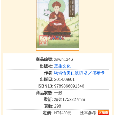
商品編號
: zswh1346
出版社
:
眾生文化
作者
:
噶瑪恰美仁波切 著／堪布卡塔仁波切 講述
出版日
: 2014/09/01
ISBN13
: 9789866091346
商品狀態
: 一般
裝訂
: 精裝175x227mm
頁數
: 298
定價:
NT$430元
匯率參考: