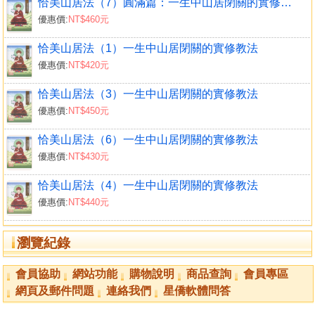
恰美山居法（7）圓滿篇：一生中山居閉關的實修教法
後世如果要作此教法之講述，一定要確保教法從始至終講授
優惠價:
NT$460元
圓滿，如果無法圓滿就不可以開始。
本系列講述者堪布卡塔仁波切完整的獲得口訣教誡的口
恰美山居法（1）一生中山居閉關的實修教法
傳傳承，也完全依照恰美仁波切之指示，分章講授，逐段釋
優惠價:
NT$420元
義，英文的部分已於西元2003年於美國講述圓滿，開示分四
次發行。中文也於西元2007年傳授圓滿，預計發行六冊。
恰美山居法（3）一生中山居閉關的實修教法
2013年出版中文版第一集，本書為中文版系列第二集，是
優惠價:
NT$450元
2002年堪布卡塔仁波切在美國紐澤西州大寶法王行宮講授之
恰美山居法（6）一生中山居閉關的實修教法
內容。
優惠價:
NT$430元
不論是英文版或中文版的開示，《恰美山居法》的講解
都是第一次發行，本系列秉承堪布卡塔仁波切的願力，只要
恰美山居法（4）一生中山居閉關的實修教法
對教法有信心的行者，都能夠讀到此開示與講解，就傳承法
優惠價:
NT$440元
教實修而言，這也深具意義。
■適合初學者
瀏覽紀錄
本系列所介紹的每個教導都是必要的，而且都有原因，
它的口訣不僅是密咒乘門、分別解脫乘門的教誡，其他各部
會員協助
網站功能
購物說明
商品查詢
會員專區
分教法的實修都集中在這裡，你必須知道這些細節以幫助你
網頁及郵件問題
連絡我們
星僑軟體問答
實修，進而有能力去處理修法時所出現的問題。
基於愛護弟子及悲憫眾生之心，堪布卡塔仁波切在教法