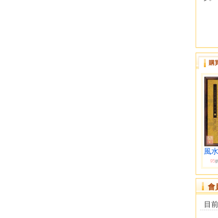
購
風水
95
會
目