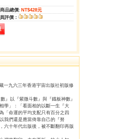
商品總價
:
NT$428元
員評價：
藏一九六三年香港宇宙出版社初版修
數』以『紫微斗數』與『鐡板神數』
相學」：「看面相的以斷一生『大
為「命運的平均支配只有百分之四
以我們還是應當倚靠自己的『努
，六十年代出版後，被不斷翻印再版