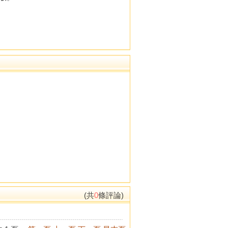
(共
0
條評論)