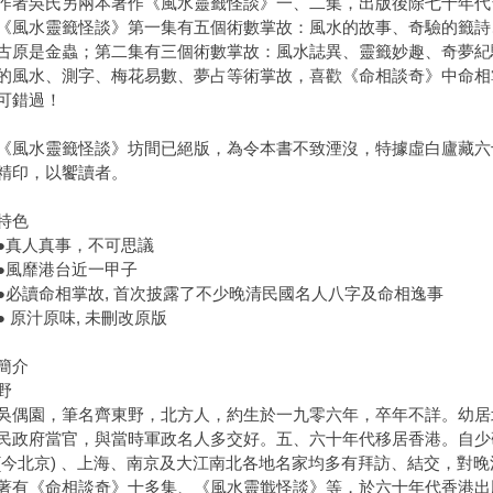
吳氏另兩本著作《風水靈籤怪談》一、二集，出版後除七十年代
《風水靈籤怪談》第一集有五個術數掌故：風水的故事、奇驗的籤詩、
古原是金蟲；第二集有三個術數掌故：風水誌異、靈籤妙趣、奇夢紀
的風水、測字、梅花易數、夢占等術掌故，喜歡《命相談奇》中命相
可錯過！
水靈籤怪談》坊間已絕版，為令本書不致湮沒，特據虛白廬藏六
精印，以饗讀者。
特色
真人真事，不可思議
風靡港台近一甲子
讀命相掌故, 首次披露了不少晚清民國名人八字及命相逸事
原汁原味, 未刪改原版
簡介
野
園，筆名齊東野，北方人，約生於一九零六年，卒年不詳。幼居北平
民政府當官，與當時軍政名人多交好。五、六十年代移居香港。自少
(今北京) 、上海、南京及大江南北各地名家均多有拜訪、結交，對
著有《命相談奇》十多集、《風水靈韱怪談》等，於六十年代香港出