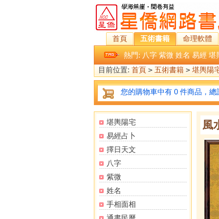
首頁
五術書籍
命理軟體
熱門:
八字
紫微
姓名
易經
堪
目前位置:
首頁
>
五術書籍
>
堪輿陽
您的購物車中有 0 件商品，總計
堪輿陽宅
風
易經占卜
擇日天文
八字
紫微
姓名
手相面相
通書民曆