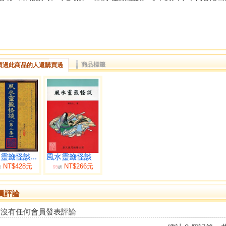
商品標籤
買過此商品的人還購買過
靈籤怪談...
風水靈籤怪談
NT$428元
NT$266元
95
折
折
員評論
前沒有任何會員發表評論