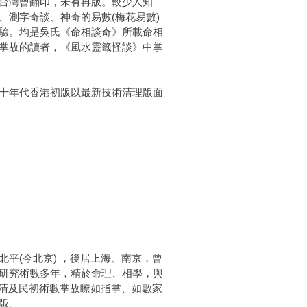
台灣曾翻印，未有再版。較少人知
測字奇談、神奇的易數(梅花易數)
驗。均是吳氏《命相談奇》所載命相
掌故的讀者，《風水靈籤怪談》中掌
十年代香港初版以最新技術清理版面
(今北京) ，後居上海、南京，曾
研究術數多年，精於命理、相學，與
晚清及民初術數掌故瞭如指掌、如數家
版。