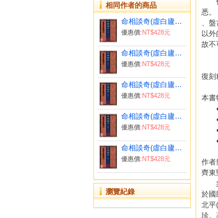
作者
相同作者的商品
悉。
命相談奇(虛白廬藏本) 第七集
、盤
優惠價:
NT$428元
以外
故不
命相談奇(虛白廬藏本) 第一集
優惠價:
NT$428元
《風
復刻
命相談奇(虛白廬藏本) 第二集
優惠價:
NT$428元
本書
●
命相談奇(虛白廬藏本) 第六集
●
優惠價:
NT$428元
●必
● 
命相談奇(虛白廬藏本) 第三集
優惠價:
NT$428元
作者
齊東
吳偶
瀏覽紀錄
於國
北平
珍。