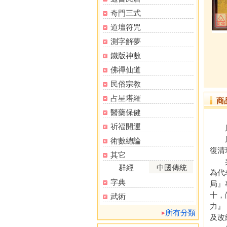
奇門三式
道壇符咒
測字解夢
鐵版神數
佛禪仙道
民俗宗教
占星塔羅
商
醫藥保健
祈福開運
風靡
風水
術數總論
復清
其它
吳氏
群經
中國傳統
為代
字典
局』
十，
武術
力』
所有分類
及改