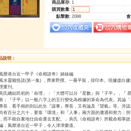
商品庫存
: 1
購買數量
:
點擊數
: 2088
會
品說明：
港台近一甲子《命相談奇》姊妹編
靈籤怪談(第一集) ，齊東野撰。一冊平裝，排印本。現據虛白廬
理重刊。
總結民初的「命理」：「大體可以分『星數』與『子平』，『 星
表；『子平』以一般八字上的五行變化為根據的算命為代表。其論「
專長，看手相的則以此生『謀事』專長，又有論及『望氣』等。并認
尚有百分之六十，要靠『環境』和『人事』兩方面的遭遇和努力；所
，而不能自棄地仕由命運去支配。」吳氏《命相談奇》所載命相掌故
編，風靡港台近一甲子，令人津津樂道。