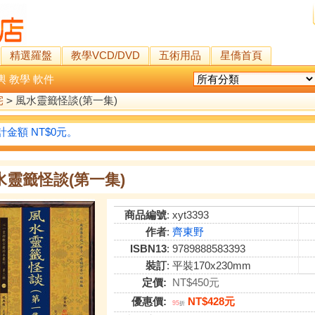
精選羅盤
教學VCD/DVD
五術用品
星僑首頁
輿
教學
軟件
宅
>
風水靈籤怪談(第一集)
金額 NT$0元。
水靈籤怪談(第一集)
商品編號
: xyt3393
作者
:
齊東野
ISBN13
: 9789888583393
裝訂
: 平裝170x230mm
定價:
NT$450元
優惠價:
NT$428元
95
折