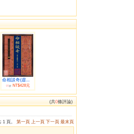
命相談奇(虛...
NT$428元
95
折
(共
0
條評論)
 1 頁。
第一頁
上一頁
下一頁
最末頁