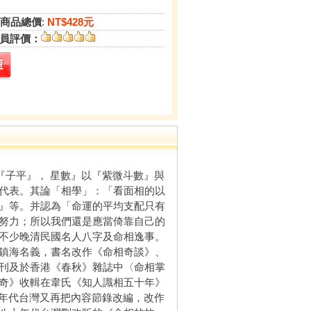
商品總價
:
NT$428元
員評價：
子平』， 星數』以『紫微斗數』與
代表。其論「相學」：「看面相的以
』等。并認為「命運的平均支配只有
努力；所以我們還是應當倚靠自己的
不少晚清民國名人八字及命相逸事。
鎮海名義，書名改作《命相奇談》、
刊及於香港《春秋》雜誌中〈命相掌
奇》收輯在韋氏《知人識相五十年》
十年代台灣又再把內容節錄改編，改作