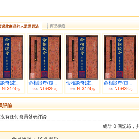
商品標籤
買過此商品的人還購買過
談奇(虛...
命相談奇(虛...
命相談奇(虛...
命相談奇(虛...
NT$428元
NT$428元
NT$428元
NT$428元
95
95
95
折
折
折
折
員評論
前沒有任何會員發表評論
總計 0 個記錄，共