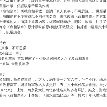
相的故事》出版，又誤以韋千里為作者。近年中國大陸有出版商又據
重排出版，仍誤以韋千里為作者。
相談奇》所載命相掌故，強調「真人真事，不可思議」。風靡港
，坊間仍有不少書籍以不同作者名義、書名改編《命相談奇》內容出
千里或他人；而其中原書內容，經過輾轉轉鈔、翻印、改編，往往又
《命相談奇》原汁原味的原(初)版不致湮沒，特據虛白廬藏六十
印，以饗讀者。
特色
人真事，不可思議
靡港台近一甲子
讀命相掌故, 首次披露了不少晚清民國名人八字及命相逸事
原汁原味, 未刪改原版
簡介
園，筆名齊東野，北方人，約生於一九零六年，卒年不詳。幼居北平
民政府當官，與當時軍政名人多交好。五、六十年代移居香港。自少
(今北京) 、上海、南京及大江南北各地名家均多有拜訪、結交，對
著有《命相談奇》十多集、《風水靈韱怪談》等，於六十年代香港出