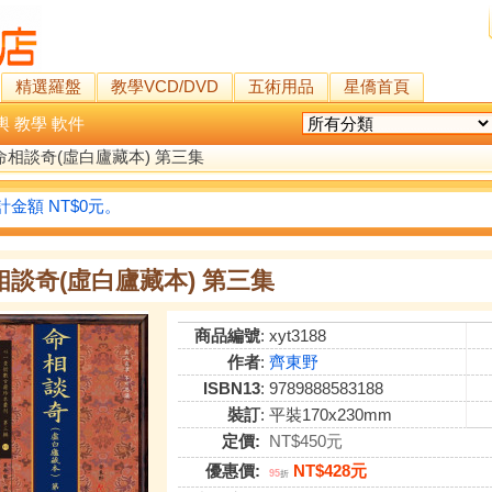
精選羅盤
教學VCD/DVD
五術用品
星僑首頁
輿
教學
軟件
命相談奇(虛白廬藏本) 第三集
金額 NT$0元。
相談奇(虛白廬藏本) 第三集
商品編號
: xyt3188
作者
:
齊東野
ISBN13
: 9789888583188
裝訂
: 平裝170x230mm
定價:
NT$450元
優惠價:
NT$428元
95
折