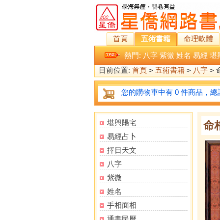
首頁
五術書籍
命理軟體
熱門:
八字
紫微
姓名
易經
堪
目前位置:
首頁
>
五術書籍
>
八字
>
您的購物車中有 0 件商品，總計
堪輿陽宅
命
易經占卜
擇日天文
八字
紫微
姓名
手相面相
通書民曆