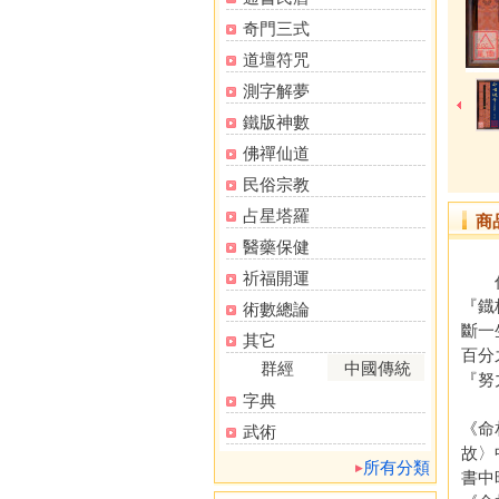
奇門三式
道壇符咒
測字解夢
鐵版神數
佛禪仙道
民俗宗教
占星塔羅
商
醫藥保健
祈福開運
作者
『鐡
術數總論
斷一
其它
百分
群經
中國傳統
『努
字典
《命
《命
武術
故〉
所有分類
書中