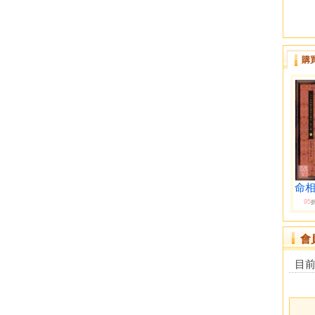
購
命相
95
會
目