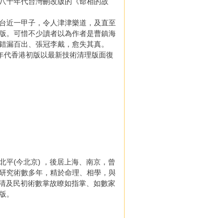
八十年代台灣刪改版的《命相的故
台近一甲子，令人津津樂道，及直至
版。可惜不少讀者以為作者是曹鎮海
錯漏百出、張冠李戴，愈失其真。
年代香港初版以最新技術清理版面復
(今北京) ，後居上海、南京，曾
研究術數多年，精於命理、相學，與
晚清及民初術數掌故瞭如指掌、如數家
版。