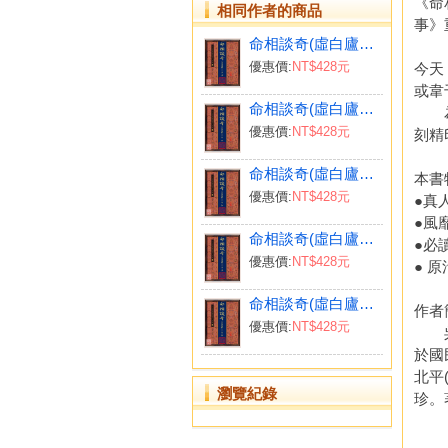
《命
相同作者的商品
事》
命相談奇(虛白廬藏本) 第七集
《命
優惠價:
NT$428元
今天
或韋
命相談奇(虛白廬藏本) 第一集
為令
優惠價:
NT$428元
刻精
命相談奇(虛白廬藏本) 第二集
本書
優惠價:
NT$428元
●真
●風
命相談奇(虛白廬藏本) 第六集
●必
優惠價:
NT$428元
● 
命相談奇(虛白廬藏本) 第四集
作者
優惠價:
NT$428元
吳偶
於國
北平
瀏覽紀錄
珍。