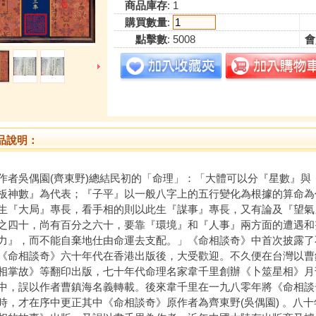
商品庫存
: 1
購買數量
:
點擊數
: 5008
會
品說明：
吳偶園(齊東野)總結民初的「命理」：「大體可以分『星數』與『
板神數』為代表；『子平』以一般八字上的五行變化為根據的算命為
生『大局』專長，看手相的則以此生『謀事』專長，又有論及『望氣
之四十，尚有百分之六十，要靠『環境』和『人事』兩方面的遭遇和
力』，而不能自棄地仕由命運去支配。」《命相談奇》中首次披露了
相談奇》六十年代在香港出版後，大受歡迎。不久便在台灣以曹
相掌故》等翻印出版，七十年代命理名家韋千里創辦《卜筮星相》月
中，誤以作者曹鎮海名義轉載。後來韋千里在一九八零年將《命相談
時，才在序中更正其中《命相談奇》原作者為齊東野(吳偶園) 。八