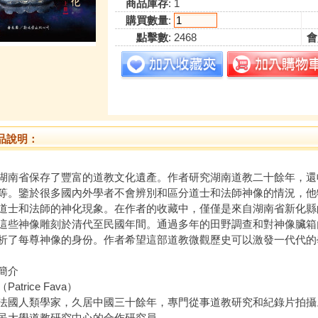
商品庫存
: 1
購買數量
:
點擊數
: 2468
會
品說明：
省保存了豐富的道教文化遺產。作者研究湖南道教二十餘年，還
等。鑒於很多國內外學者不會辨別和區分道士和法師神像的情況，他
道士和法師的神化現象。在作者的收藏中，僅僅是來自湖南省新化縣
這些神像雕刻於清代至民國年間。通過多年的田野調查和對神像臟箱
析了每尊神像的身份。作者希望這部道教微觀歷史可以激發一代代的
簡介
Patrice Fava）
人類學家，久居中國三十餘年，專門從事道教研究和紀錄片拍攝
民大學道教研究中心的合作研究員。