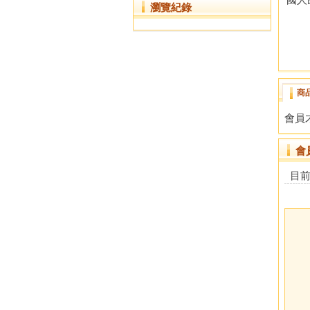
瀏覽紀錄
商
會員
會
目