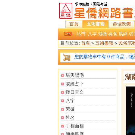
首頁
五術書籍
命理軟體
熱門:
八字
紫微
姓名
易經
堪
目前位置:
首頁
>
五術書籍
>
民俗宗
您的購物車中有 0 件商品，總計
堪輿陽宅
湖
易經占卜
擇日天文
八字
紫微
姓名
手相面相
通書民曆