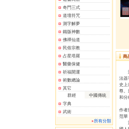
奇門三式
道壇符咒
測字解夢
鐵版神數
佛禪仙道
民俗宗教
占星塔羅
商
醫藥保健
祈福開運
湖南
法器
術數總論
史上
其它
尊。
群經
中國傳統
和分
字典
作者
武術
范華（
所有分類
法國
國人