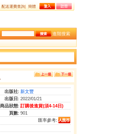
配送運費查詢
|
簡體
進階搜索
史
出版社
:
新文豐
出版日
: 2022/01/21
商品狀態
:
訂購後進貨(須4-14日)
頁數
: 901
匯率參考: