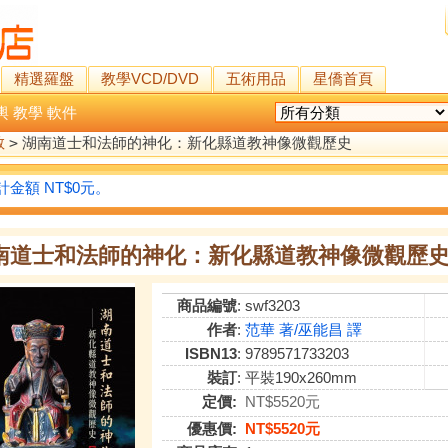
精選羅盤
教學VCD/DVD
五術用品
星僑首頁
輿
教學
軟件
教
>
湖南道士和法師的神化：新化縣道教神像微觀歷史
金額 NT$0元。
南道士和法師的神化：新化縣道教神像微觀歷
商品編號
: swf3203
作者
:
范華 著/巫能昌 譯
ISBN13
: 9789571733203
裝訂
: 平裝190x260mm
定價:
NT$5520元
優惠價:
NT$5520元