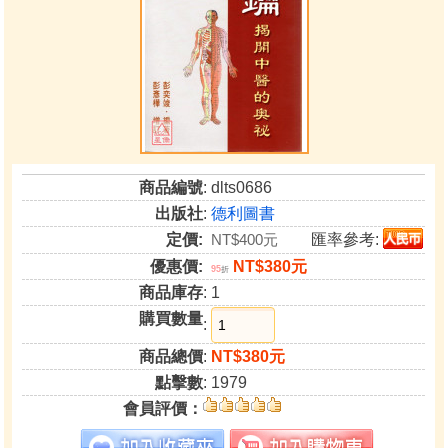
商品編號
: dlts0686
出版社
:
德利圖書
定價:
NT$400元
匯率參考:
優惠價:
NT$380元
95
折
商品庫存
: 1
購買數量
:
商品總價
:
NT$380元
點擊數
: 1979
會員評價：