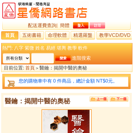
配送運費查詢
|
簡體
首頁
五術書籍
命理軟體
精選羅盤
教學VCD/DVD
熱門:
八字
紫微
姓名
易經
堪輿
教學
軟件
進階搜索
目前位置:
首頁
醫鑰：揭開中醫的奧秘
>
您的購物車中有 0 件商品，總計金額 NT$0元。
醫鑰：揭開中醫的奧秘