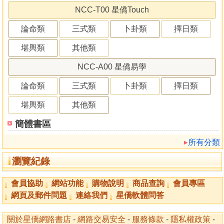
NCC-T00 星僑Touch
論命類
三式類
卜卦類
擇日類
堪輿類
其他類
NCC-A00 星僑易學
論命類
三式類
卜卦類
擇日類
堪輿類
其他類
簡體書區
所有分類
瀏覽紀錄
會員協助
網站功能
購物說明
商品查詢
會員專區
網頁及郵件問題
連絡我們
星僑軟體問答
關於星僑網路書店
-
網路交易安全
-
服務條款
-
隱私權政策
-