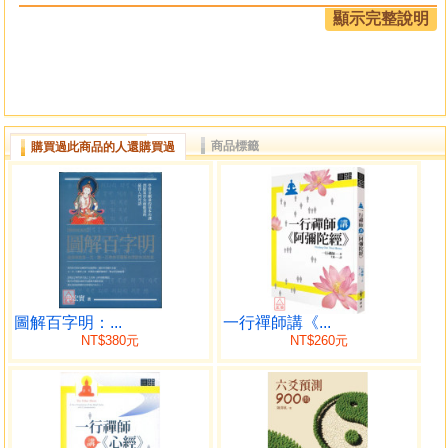
道這些精密儀器、齊全的設備才是人類健康和生命的奪命殺
顯示完整說明
手，傾家蕩產家破人亡的元凶，而非疾病本身。
本書作者彭奕竣 醫師行醫近三十載，深感於病患的困
厄與無奈！為醫亦覺慚愧與無奈，心中無不希冀能為大眾解
決疾困之苦，心中常覺責任重大，故成此書，迄望本書讓大
眾認識疾病真面目，庶幾大眾不再受疾病之威脅、恐嚇。
商品標籤
購買過此商品的人還購買過
圖解百字明：...
一行禪師講《...
NT$380元
NT$260元