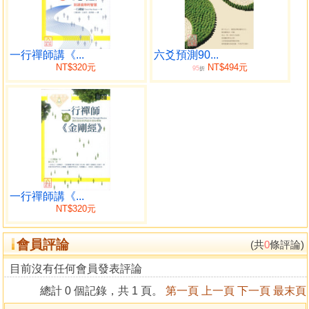
一行禪師講《...
六爻預測90...
NT$320元
NT$494元
95
折
一行禪師講《...
NT$320元
會員評論
(共
0
條評論)
目前沒有任何會員發表評論
總計 0 個記錄，共 1 頁。
第一頁
上一頁
下一頁
最末頁