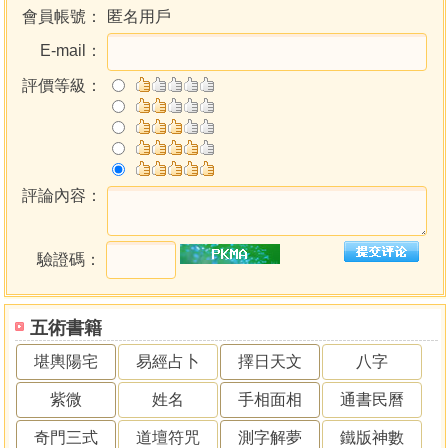
會員帳號：
匿名用戶
E-mail：
評價等級：
評論內容：
驗證碼：
五術書籍
堪輿陽宅
易經占卜
擇日天文
八字
紫微
姓名
手相面相
通書民曆
奇門三式
道壇符咒
測字解夢
鐵版神數