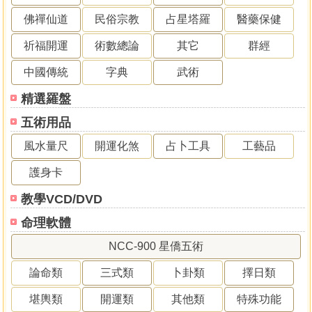
佛禪仙道
民俗宗教
占星塔羅
醫藥保健
祈福開運
術數總論
其它
群經
中國傳統
字典
武術
精選羅盤
五術用品
風水量尺
開運化煞
占卜工具
工藝品
護身卡
教學VCD/DVD
命理軟體
NCC-900 星僑五術
論命類
三式類
卜卦類
擇日類
堪輿類
開運類
其他類
特殊功能