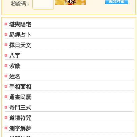
驗證碼：
堪輿陽宅
易經占卜
擇日天文
八字
紫微
姓名
手相面相
通書民曆
奇門三式
道壇符咒
測字解夢