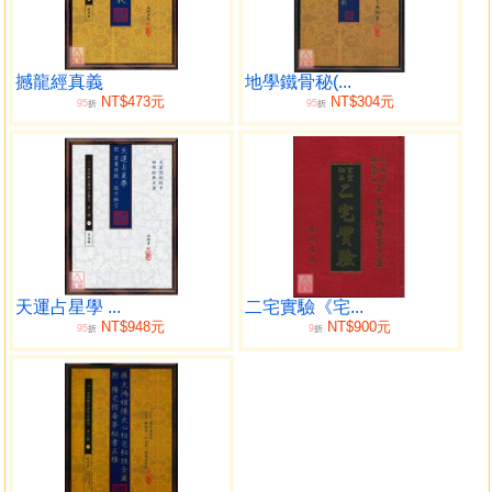
度數誤差很大，「南轅北轍，不啻天淵之別。」「吳氏有鑑
於此，而有日景羅經之創製，并附用法……誠辨方定向之真
訣也。」吳氏《樓宇寶鑒》，又多日景羅經於現代陽宅應用
方法及實例，讀者宜二書同讀。
撼龍經真義
地學鐵骨秘(...
NT$473元
NT$304元
95
95
為令二書不致湮沒，特以最新技術清理版面精印，一以
折
折
作術數資料保存珍藏，一以供同道中人參考研究。
天運占星學 ...
二宅實驗《宅...
NT$948元
NT$900元
95
9
折
折