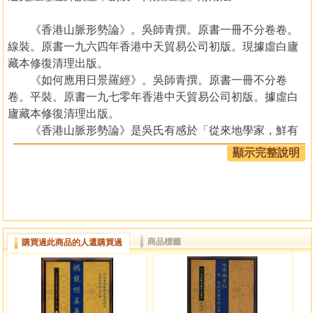
《香港山脈形勢論》。吳師青撰。原書一冊不分卷卷。
線裝。原書一九六四年香港中天貿易公司初版。現據虛白廬
藏本修復清理出版。
《如何應用日景羅經》。吳師青撰。原書一冊不分卷
卷。平裝。原書一九七零年香港中天貿易公司初版。據虛白
廬藏本修復清理出版。
《香港山脈形勢論》是吳氏有感於「從來地學家，鮮有
論述本港(香港)者。學者雖欲稽考，其道無由。」以「居港有
顯示完整說明
年，遍歷山川，考其形勢，時有所得。筆之於書，以備采風
攬勝者之觀摩。」吳氏宗楊筠松《撼龍經》，「茲復本楊公
心法真傳，而論次本港(香港)山脈形勢。」認為香港山川形
勢，是配合天市垣:「國市也，主權衝，聚民眾，為商賈繁盛
交易之所。」又預言香港大嶼山「將來樓宇連雲,層層金碧,可
商品標籤
購買過此商品的人還購買過
為萬國互市之商場。」至今仍為人津津樂道。與《地學鐵骨
秘》、《撼龍經真義》共讀，可知吳氏深義。
《如何應用日景羅經》:吳氏鑑於普通磁針的羅經，因磁
偏角、磁針本身及環境(受鋼鐵等影響)等問題，相宅時會導致