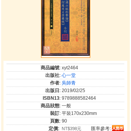
商品編號
: xyt2464
出版社
:
心一堂
作者
:
吳師青
出版日
: 2019/02/25
ISBN13
: 9789888582464
商品狀態
: 一般
裝訂
: 平裝170x230mm
頁數
: 90
定價:
NT$398元
匯率參考: