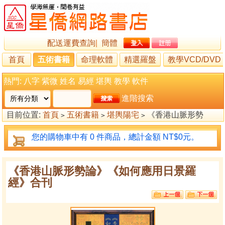
配送運費查詢
|
簡體
首頁
五術書籍
命理軟體
精選羅盤
教學VCD/DVD
熱門:
八字
紫微
姓名
易經
堪輿
教學
軟件
進階搜索
目前位置:
首頁
五術書籍
堪輿陽宅
《香港山脈形勢
>
>
>
論》《如何應用日景羅經》合刊
您的購物車中有 0 件商品，總計金額 NT$0元。
《香港山脈形勢論》《如何應用日景羅
經》合刊