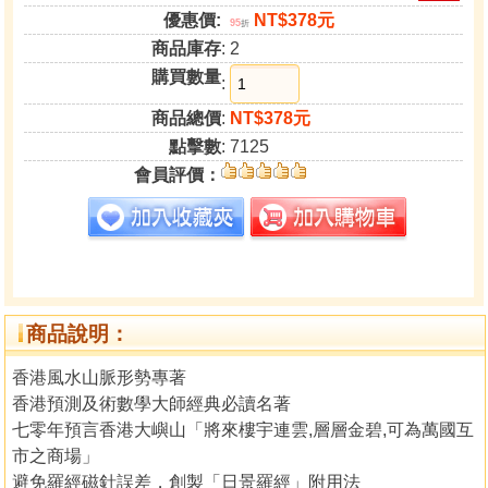
優惠價:
NT$378元
95
折
商品庫存
: 2
購買數量
:
商品總價
:
NT$378元
點擊數
: 7125
會員評價：
商品說明：
香港風水山脈形勢專著
香港預測及術數學大師經典必讀名著
七零年預言香港大嶼山「將來樓宇連雲,層層金碧,可為萬國互
市之商場」
避免羅經磁針誤差，創製「日景羅經」附用法