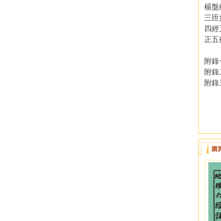
楊盤
三匝
四經
正五
附錄
附錄
附錄
購