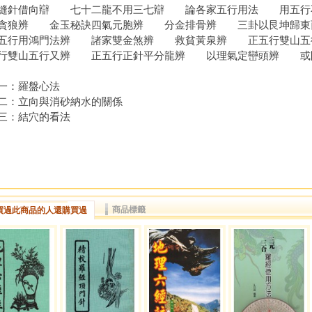
縫針借向辯 七十二龍不用三七辯 論各家五行用法 用五行
貪狼辨 金玉秘訣四氣元胞辨 分金排骨辨 三卦以艮坤歸東
五行用鴻門法辨 諸家雙金煞辨 救貧黃泉辨 正五行雙山五
行雙山五行又辨 正五行正針平分龍辨 以理氣定巒頭辨 或問
一：羅盤心法
二：立向與消砂納水的關係
三：結穴的看法
商品標籤
買過此商品的人還購買過