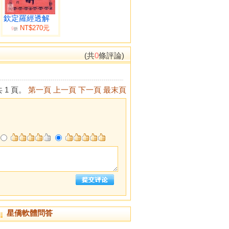
欽定羅經透解
NT$270元
9
折
(共
0
條評論)
 1 頁。
第一頁
上一頁
下一頁
最末頁
星僑軟體問答