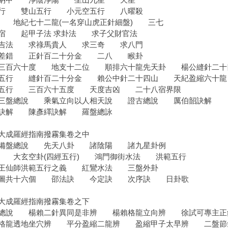
五行 雙山五行 小元空五行 八曜殺
 地紀七十二龍(一名穿山虎正針細盤) 三七
宿 起甲子法 求卦法 求子父財官法
四吉法 求祿馬貴人 求三奇 求八門
亡差錯 正針百二十分金 二八 睺卦
三百六十度 地支十二位 順排六十龍先天卦 楊公縫針二十
五行 縫針百二十分金 賴公中針二十四山 天紀盈縮六十龍
五行 三百六十五度 天度吉凶 二十八宿界限
三盤總說 乘氣立向以人相天說 證古總說 厲伯韶訣解
訣解 陳彥繹訣解 羅盤總詠
大成羅經指南撥霧集卷之中
經備盤總說 先天八卦 諸陰陽 諸九星卦例
 大玄空卦(四經五行) 鴻門御街水法 洪範五行
王仙師洪範五行之義 紅鸞水法 三盤外卦
凡圖共十六個 邵法訣 今定訣 次序訣 日卦歌
大成羅經指南撥霧集卷之下
總說 楊賴二針異同是非辨 楊賴格龍立向辨 徐試可專主正
格龍透地坐穴辨 平分盈縮二龍辨 盈縮甲子太早辨 二盤節