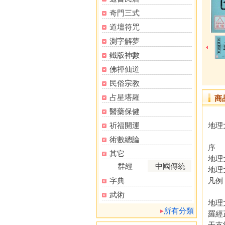
奇門三式
道壇符咒
測字解夢
鐵版神數
佛禪仙道
民俗宗教
占星塔羅
商
醫藥保健
祈福開運
地理
術數總論
序
其它
地理
群經
中國傳統
地理
字典
凡例
武術
地理
所有分類
羅
干