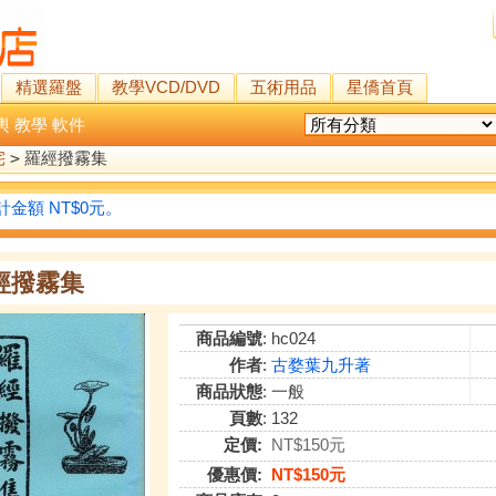
精選羅盤
教學VCD/DVD
五術用品
星僑首頁
輿
教學
軟件
宅
>
羅經撥霧集
金額 NT$0元。
經撥霧集
商品編號
: hc024
作者
:
古婺葉九升著
商品狀態
: 一般
頁數
: 132
定價:
NT$150元
優惠價:
NT$150元