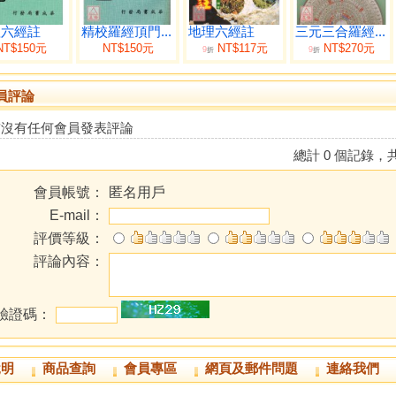
理六經註
精校羅經頂門...
地理六經註
三元三合羅經...
NT$150元
NT$150元
NT$117元
NT$270元
9
9
折
折
員評論
前沒有任何會員發表評論
總計 0 個記錄，共
會員帳號：
匿名用戶
E-mail：
評價等級：
評論內容：
驗證碼：
說明
商品查詢
會員專區
網頁及郵件問題
連絡我們