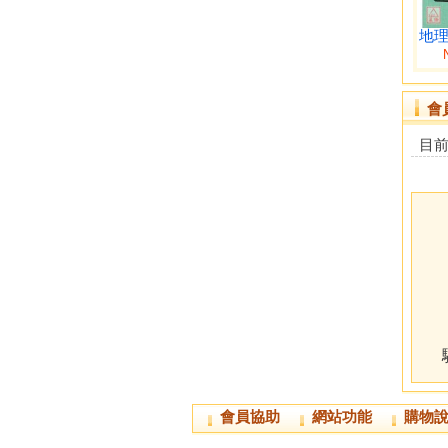
地
會
目
會員協助
網站功能
購物