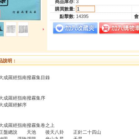
商品庫存
: 3
購買數量
:
點擊數
: 14395
會
品說明：
大成羅經指南撥霧集目錄
大成羅經指南撥霧集序
大成羅經解序
大成羅經指南撥霧集卷之上
經正盤總說 天池 後天八卦 正針二十四山
支納甲 淨陰淨陽 坐山九星 天星