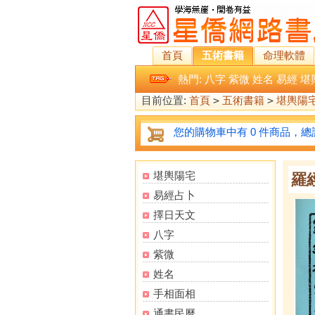
首頁
五術書籍
命理軟體
熱門:
八字
紫微
姓名
易經
堪
目前位置:
首頁
>
五術書籍
>
堪輿陽
您的購物車中有 0 件商品，總計
堪輿陽宅
羅
易經占卜
擇日天文
八字
紫微
姓名
手相面相
通書民曆