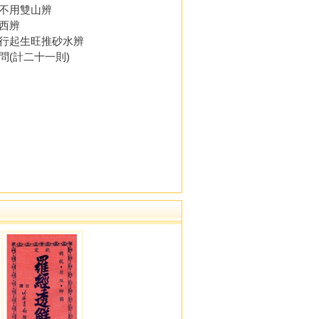
不用雙山辨
西辨
行起生旺推砂水辨
(計二十一則)