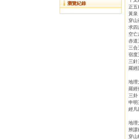
瀏覽紀錄
正
黃泉
穿山
求
空
赤道
三合
宿度
三針
羅經
地理
羅
三卦
申明
經
地理
辨謬
穿山