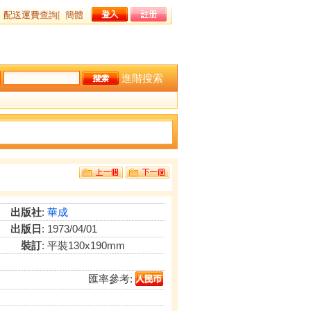
配送運費查詢
|
簡體
進階搜索
出版社
:
華成
出版日
: 1973/04/01
裝訂
: 平裝130x190mm
匯率參考: