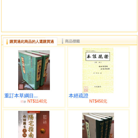
商品標籤
購買過此商品的人還購買過
重訂本草綱目...
本經疏證
NT$1140元
NT$450元
95
折