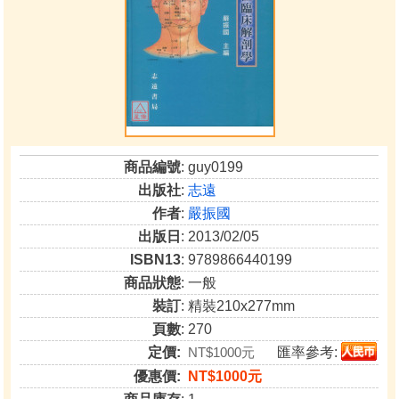
商品編號
: guy0199
出版社
:
志遠
作者
:
嚴振國
出版日
: 2013/02/05
ISBN13
: 9789866440199
商品狀態
: 一般
裝訂
: 精裝210x277mm
頁數
: 270
定價:
NT$1000元
匯率參考:
優惠價:
NT$1000元