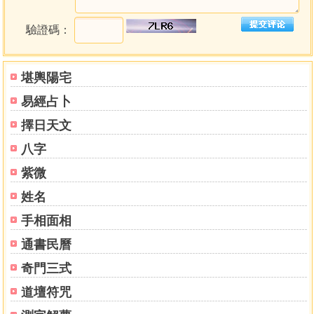
驗證碼：
堪輿陽宅
易經占卜
擇日天文
八字
紫微
姓名
手相面相
通書民曆
奇門三式
道壇符咒