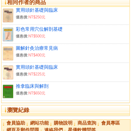
相同作者的商品
實用頭針基礎與臨床
優惠價:
NT$250元
彩色常用穴位解剖基礎
優惠價:
NT$500元
圖解針灸治療常見病
優惠價:
NT$400元
實用頭針基礎與臨床
優惠價:
NT$225元
推拿臨床與解剖
優惠價:
NT$650元
瀏覽紀錄
會員協助
網站功能
購物說明
商品查詢
會員專區
網頁及郵件問題
連絡我們
星僑軟體問答