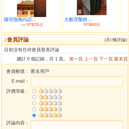
陽宅指南白話...
大般涅槃經 ...
NT$255元
NT$900元
85
折
會員評論
(共
0
條評論)
目前沒有任何會員發表評論
總計 0 個記錄，共 1 頁。
第一頁
上一頁
下一頁
最末頁
會員帳號：
匿名用戶
E-mail：
評價等級：
評論內容：