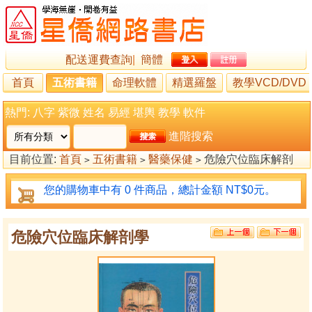
配送運費查詢
|
簡體
首頁
五術書籍
命理軟體
精選羅盤
教學VCD/DVD
熱門:
八字
紫微
姓名
易經
堪輿
教學
軟件
進階搜索
目前位置:
首頁
五術書籍
醫藥保健
危險穴位臨床解剖
>
>
>
學
您的購物車中有 0 件商品，總計金額 NT$0元。
危險穴位臨床解剖學