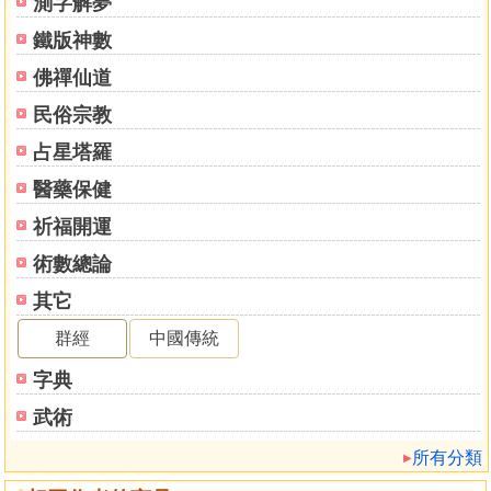
測字解夢
鐵版神數
佛禪仙道
民俗宗教
占星塔羅
醫藥保健
祈福開運
術數總論
其它
群經
中國傳統
字典
武術
所有分類