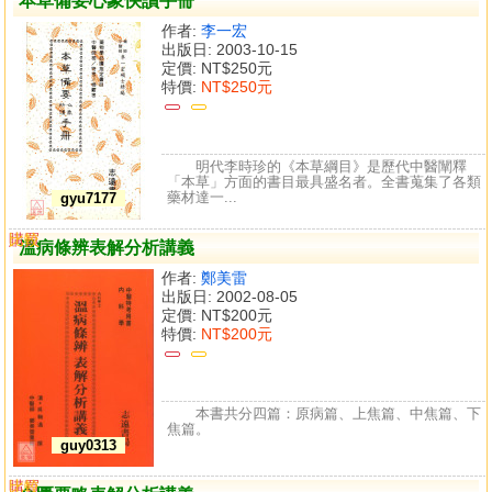
本草備要心象快讀手冊
作者:
李一宏
出版日: 2003-10-15
定價:
NT$250元
特價:
NT$250元
明代李時珍的《本草綱目》是歷代中醫闡釋
「本草」方面的書目最具盛名者。全書蒐集了各類
藥材達一...
gyu7177
購買
比較
溫病條辨表解分析講義
作者:
鄭美雷
出版日: 2002-08-05
定價:
NT$200元
特價:
NT$200元
本書共分四篇：原病篇、上焦篇、中焦篇、下
焦篇。
guy0313
購買
比較