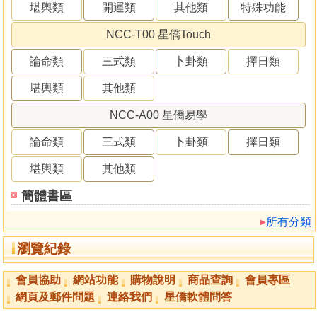
堪輿類
開運類
其他類
特殊功能
NCC-T00 星僑Touch
論命類
三式類
卜卦類
擇日類
堪輿類
其他類
NCC-A00 星僑易學
論命類
三式類
卜卦類
擇日類
堪輿類
其他類
簡體書區
所有分類
瀏覽紀錄
會員協助
網站功能
購物說明
商品查詢
會員專區
網頁及郵件問題
連絡我們
星僑軟體問答