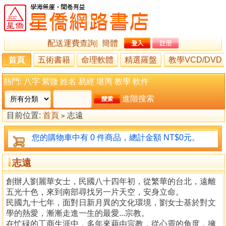
配送運費查詢
|
簡體
首頁
五術書籍
命理軟體
精選羅盤
教學VCD/DVD
熱門:
八字
紫微
姓名
易經
堪輿
教學
軟件
進階搜索
目前位置:
首頁
志遠
>
您的購物車中有 0 件商品，總計金額 NT$0元。
志遠
創辦人劉麗華女士，民國八十四年初，從繁華的台北，遠離
五光十色，來到南部尋找另一片天空，安身立命。
民國九十七年，面對日新月異的文化環境，劉女士基於對文
學的熱愛，漸漸走進一生的最愛...宗教。
在忙碌的工商生涯中，多年來藉由宗教，從心靈的角度，擁