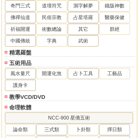
奇門三式
道壇符咒
測字解夢
鐵版神數
佛禪仙道
民俗宗教
占星塔羅
醫藥保健
祈福開運
術數總論
其它
群經
中國傳統
字典
武術
精選羅盤
五術用品
風水量尺
開運化煞
占卜工具
工藝品
護身卡
教學VCD/DVD
命理軟體
NCC-900 星僑五術
論命類
三式類
卜卦類
擇日類