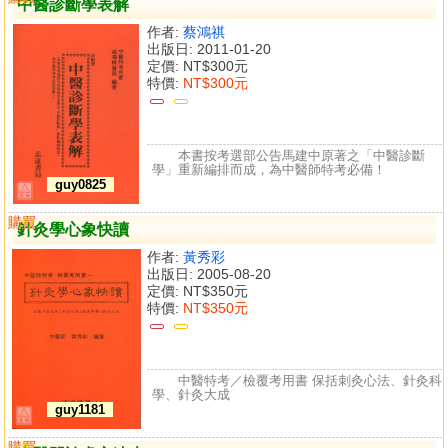
中醫診斷學表解
作者:
蔡鴻祺
出版日: 2011-01-20
定價:
NT$300元
特價:
NT$300元
本書按考選部公告馬建中原著之「中醫診斷
學」重新編排而成，為中醫師特考必備！
guy0825
購買
比較
針灸學心象快讀
作者:
黃秀彩
出版日: 2005-08-20
定價:
NT$350元
特價:
NT$350元
中醫特考／檢覆考用書 保括刺灸心法、針灸科
學、針灸大成
guy1181
購買
比較