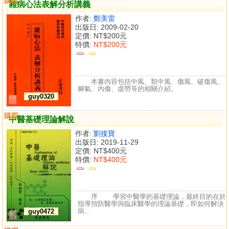
購買
比較
雜病心法表解分析講義
作者:
鄭美雷
出版日: 2009-02-20
定價:
NT$200元
特價:
NT$200元
本書內容包括中風、類中風、傷風、破傷風、
腳氣、內傷、虛勞等的相關介紹。
guy0320
購買
比較
中醫基礎理論解說
作者:
劉接寶
出版日: 2019-11-29
定價:
NT$400元
特價:
NT$400元
序 學習中醫學的基礎理論，最終目的在於
指導預防醫學與臨床醫學的理論基礎，即如何解決
病...
guy0472