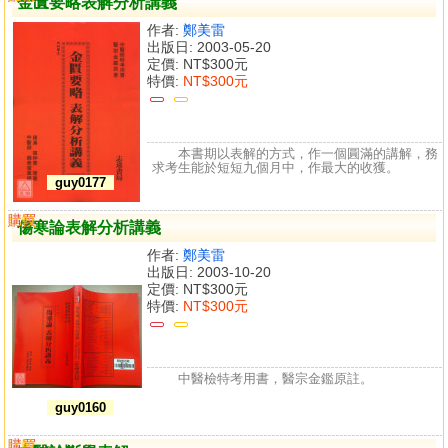
金匱要略表解分析講義
作者:
鄭美雷
出版日: 2003-05-20
定價:
NT$300元
特價:
NT$300元
本書期以表解的方式，作一個圓滿的講解，務
求考生能於短短九個月中，作最大的收獲。
guy0177
購買
比較
傷寒論表解分析講義
作者:
鄭美雷
出版日: 2003-10-20
定價:
NT$300元
特價:
NT$300元
中醫檢特考用書，醫宗金鑑原註。
guy0160
購買
比較