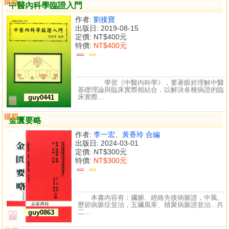
購買
比較
中醫內科學臨證入門
作者:
劉接寶
出版日: 2019-08-15
定價:
NT$400元
特價:
NT$400元
學習《中醫內科學》，要著眼於理解中醫
基礎理論與臨床實際相結合，以解決各種病證的臨
床實際...
guy0441
購買
比較
金匱要略
作者:
李一宏、黃香玲 合編
出版日: 2024-03-01
定價:
NT$300元
特價:
NT$300元
本書內容有：臟腑、經絡先後病脈證，中風、
歷節病脈症並治，五臟風寒、積聚病脈證並治...共
二...
guy0863