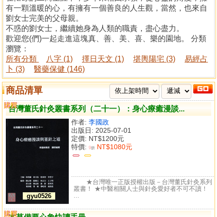
有一顆溫暖的心，有擁有一個善良的人生觀，當然，也來自
劉女士完美的父母親。
不惑的劉女士，繼續她身為人類的職責，盡心盡力。
歡迎您(們)一起走進這塊真、善、美、喜、樂的園地。 分類
瀏覽：
所有分類
八字 (1)
擇日天文 (1)
堪輿陽宅 (3)
易經占
卜 (3)
醫藥保健 (146)
商品清單
購買
比較
台灣董氏針灸叢書系列（二十一）：身心療癒漫談...
作者:
李國政
出版日: 2025-07-01
定價:
NT$1200元
特價:
NT$1080元
9
折
★台灣唯一正版授權出版－台灣董氏針灸系列
叢書！ ★中醫相關人士與針灸愛好者不可不讀！
...
gyu0526
購買
比較