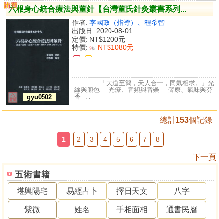
購買
比較
六根身心統合療法與董針【台灣董氏針灸叢書系列...
作者:
李國政（指導）、程希智
出版日: 2020-08-01
定價:
NT$1200元
特價:
NT$1080元
9
折
「大道至簡，天人合一，同氣相求。」光
線與顏色──光療、音頻與音樂──聲療、氣味與芬
香─...
gyu0502
總計
153
個記錄
1
2
3
4
5
6
7
8
下一頁
五術書籍
堪輿陽宅
易經占卜
擇日天文
八字
紫微
姓名
手相面相
通書民曆