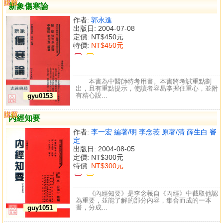
購買
比較
新象傷寒論
作者:
郭永進
出版日: 2004-07-08
定價:
NT$450元
特價:
NT$450元
本書為中醫師特考用書。本書將考試重點劃
出，且有重點提示，使讀者容易掌握住重心，並附
有精心設...
gyu0153
購買
比較
內經知要
作者:
李一宏 編著/明 李念莪 原著/清 薛生白 審
定
出版日: 2004-08-05
定價:
NT$300元
特價:
NT$300元
《內經知要》是李念莪自《內經》中截取他認
為重要，並能了解的部分內容，集合而成的一本
書，分成...
guy1051