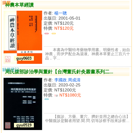
購買
比較
神農本草經讀
作者:
楊一聰
出版日: 2001-05-01
定價:
NT$120元
特價:
NT$120元
本書為中醫特考藥物學用書。明藥性者，始自
神農，而伊尹配合為湯液。神農本草要止三百六十
品，字...
guy0603
缺貨登記
周氏腹部診治學與董針【台灣董氏針灸叢書系列二...
作者:
李國政.周成清
出版日: 2020-02-25
定價:
NT$1200元
特價:
NT$1080元
9
折
【腹診、方藥、董穴、臍針並用之總合心法】
中醫腹診是醫者用望.聞.問.切等診察手段來診察...
gyu0519