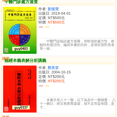
中醫門診處方速查
作者:
劉接寶
出版日: 2019-04-01
定價:
NT$500元
特價:
NT$500元
中醫門診臨診處方遣藥，有較強的處方性、效
驗性和靈活性。編寫本書的目的，是便於面對患者
第一線...
guy0403
購買
比較
難經本義表解分析講義
作者:
鄭美雷
出版日: 2004-10-15
定價:
NT$200元
特價:
NT$200元
本書共有八十一難，以下為其中一難摘要： 八
十一難曰：經言無實實虛虛，損不足而益有隱，是
寸...
guy0337