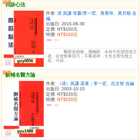
購買
比較
四診心法
作者:
清 吳謙 等纂/李一宏、黃香玲、黃月順 合
編
出版日: 2015-08-30
定價:
NT$150元
特價:
NT$150元
醫家造精微，通幽顯，未有不先望而得之
者。近世惟事切巧，不事望神，大失古聖先賢之
旨。今採...
guy0856
購買
比較
刪補名醫方論
作者:
（清）吳謙 原著；李一宏、呂文智 合編
出版日: 2003-10-10
定價:
NT$220元
特價:
NT$220元
gyu1488