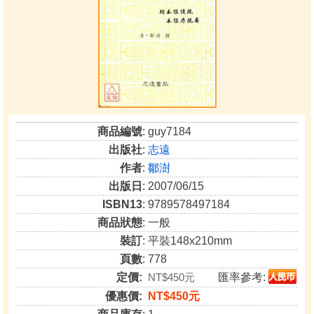
商品編號
: guy7184
出版社
:
志遠
作者
:
鄒澍
出版日
: 2007/06/15
ISBN13
: 9789578497184
商品狀態
: 一般
裝訂
: 平裝148x210mm
頁數
: 778
定價:
NT$450元
匯率參考:
優惠價:
NT$450元