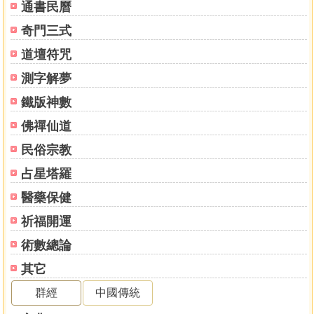
通書民曆
奇門三式
道壇符咒
測字解夢
鐵版神數
佛禪仙道
民俗宗教
占星塔羅
醫藥保健
祈福開運
術數總論
其它
群經
中國傳統