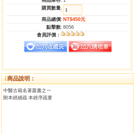
商品庫存
: 1
購買數量
:
商品總價
:
NT$450元
點擊數
: 8056
會員評價：
商品說明：
中醫古籍名著叢書之一
附本經續疏 本經序疏要