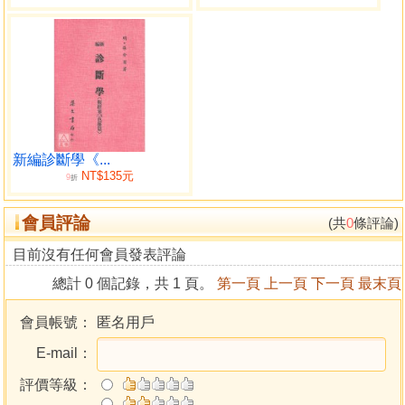
新編診斷學《...
NT$135元
9
折
會員評論
(共
0
條評論)
目前沒有任何會員發表評論
總計 0 個記錄，共 1 頁。
第一頁
上一頁
下一頁
最末頁
會員帳號：
匿名用戶
E-mail：
評價等級：