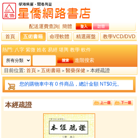
配送運費查詢
|
簡體
首頁
五術書籍
命理軟體
精選羅盤
教學VCD/DVD
熱門:
八字
紫微
姓名
易經
堪輿
教學
軟件
進階搜索
目前位置:
首頁
五術書籍
醫藥保健
本經疏證
>
>
>
您的購物車中有 0 件商品，總計金額 NT$0元。
本經疏證