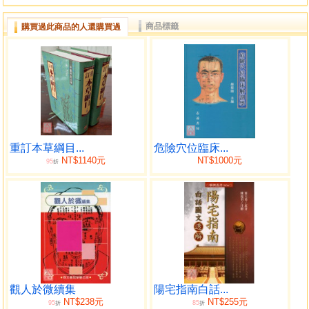
商品標籤
購買過此商品的人還購買過
重訂本草綱目...
危險穴位臨床...
NT$1140元
NT$1000元
95
折
觀人於微續集
陽宅指南白話...
NT$238元
NT$255元
95
85
折
折