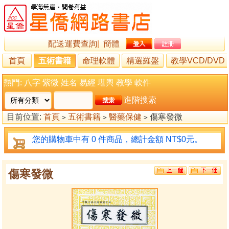
配送運費查詢
|
簡體
首頁
五術書籍
命理軟體
精選羅盤
教學VCD/DVD
熱門:
八字
紫微
姓名
易經
堪輿
教學
軟件
進階搜索
目前位置:
首頁
五術書籍
醫藥保健
傷寒發微
>
>
>
您的購物車中有 0 件商品，總計金額 NT$0元。
傷寒發微