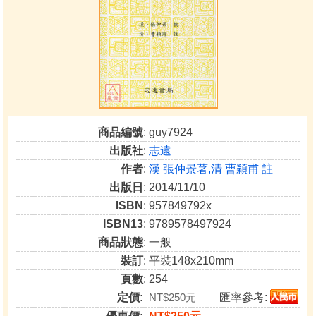
商品編號
: guy7924
出版社
:
志遠
作者
:
漢 張仲景著,清 曹穎甫 註
出版日
: 2014/11/10
ISBN
: 957849792x
ISBN13
: 9789578497924
商品狀態
: 一般
裝訂
: 平裝148x210mm
頁數
: 254
定價:
NT$250元
匯率參考: