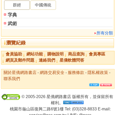
群經
中國傳統
字典
武術
所有分類
瀏覽紀錄
會員協助
網站功能
購物說明
商品查詢
會員專區
網頁及郵件問題
連絡我們
星僑軟體問答
關於星僑網路書店
-
網路交易安全
-
服務條款
-
隱私權政策
-
聯系我們
© 2005-2026 星僑網路書店 版權所有，並保留所有
權利。
桃園市龜山區復興二路6號1樓 Tel: (03)328-8833 E-mail: