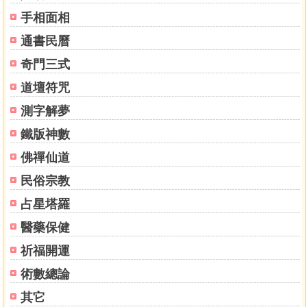
手相面相
通書民曆
奇門三式
道壇符咒
測字解夢
鐵版神數
佛禪仙道
民俗宗教
占星塔羅
醫藥保健
祈福開運
術數總論
其它