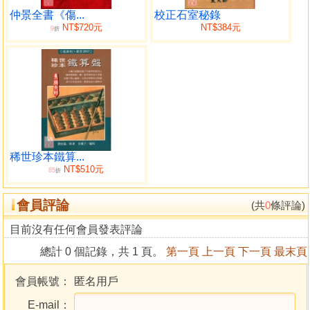
仲景全書《傷...
校正石室秘錄
NT$720元
NT$384元
9
折
稀世珍本鐵算...
NT$510元
85
折
會員評論
(共
0
條評論)
目前沒有任何會員發表評論
總計 0 個記錄，共 1 頁。
第一頁
上一頁
下一頁
最末頁
會員帳號：
匿名用戶
E-mail：