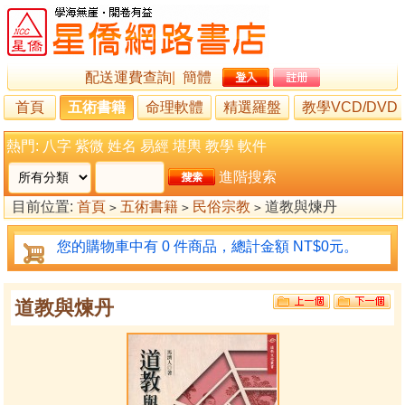
配送運費查詢
|
簡體
首頁
五術書籍
命理軟體
精選羅盤
教學VCD/DVD
熱門:
八字
紫微
姓名
易經
堪輿
教學
軟件
進階搜索
目前位置:
首頁
五術書籍
民俗宗教
道教與煉丹
>
>
>
您的購物車中有 0 件商品，總計金額 NT$0元。
道教與煉丹