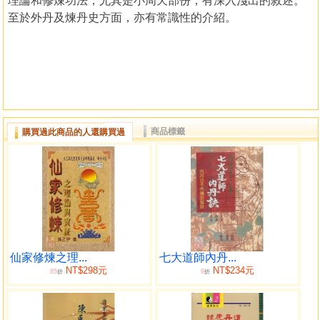
理論和修煉功法，尤其是小周天部份，有深入淺出的敘述。
至於外丹及煉丹史方面，亦有常識性的介紹。
商品標籤
購買過此商品的人還購買過
仙家修煉之理...
七大道師內丹...
NT$298元
NT$234元
85
9
折
折