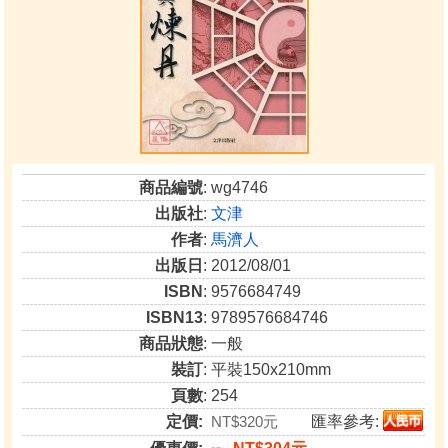
商品編號
: wg4746
出版社
:
文津
作者
:
馬濟人
出版日
: 2012/08/01
ISBN
: 9576684749
ISBN13
: 9789576684746
商品狀態
: 一般
裝訂
: 平裝150x210mm
頁數
: 254
定價:
NT$320元
匯率參考: