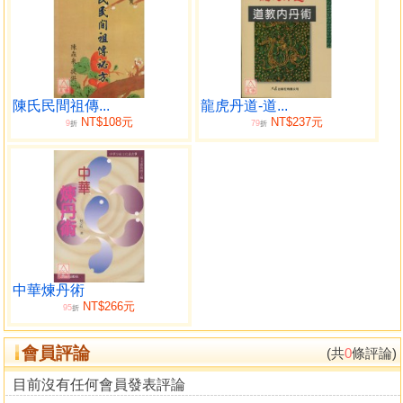
陳氏民間祖傳...
龍虎丹道-道...
NT$108元
NT$237元
9
79
折
折
中華煉丹術
NT$266元
95
折
會員評論
(共
0
條評論)
目前沒有任何會員發表評論