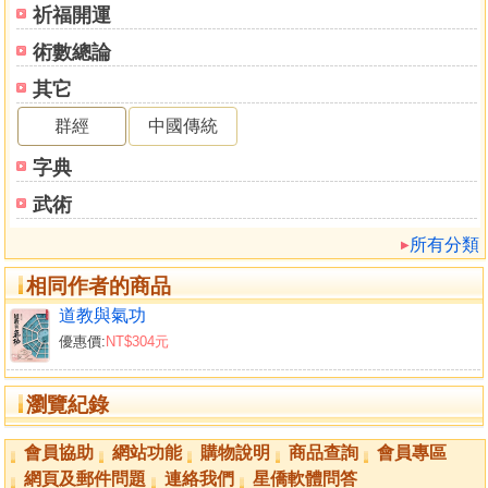
祈福開運
術數總論
其它
群經
中國傳統
字典
武術
所有分類
相同作者的商品
道教與氣功
優惠價:
NT$304元
瀏覽紀錄
會員協助
網站功能
購物說明
商品查詢
會員專區
網頁及郵件問題
連絡我們
星僑軟體問答