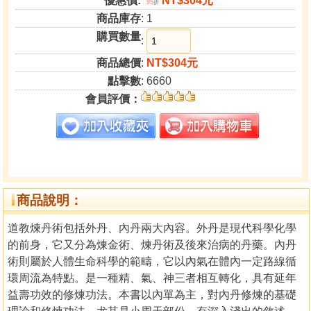
優惠價:
NT$304元
95
折
商品庫存
: 1
購買數量
:
商品總價
:
NT$304元
點擊數
: 6660
會員評價：
商品說明：
道教煉丹術包括外丹、內丹兩大內容。外丹是現代科學化學
的前身，它又分為煉金術、煉丹術及後來治病的丹藥。內丹
術則屬於人體生命科學的範疇，它以內氣在體內一定路線循
環周流為特點。是一種精、氣、神三者相互轉化，具有延年
益壽功效的修煉功法。本書以內單為主，對內丹修煉的基礎