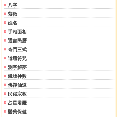
八字
紫微
姓名
手相面相
通書民曆
奇門三式
道壇符咒
測字解夢
鐵版神數
佛禪仙道
民俗宗教
占星塔羅
醫藥保健